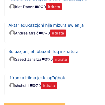
Iriet Danon
0
0
irtirata
Aktar edukazzjoni hija miżura ewlenija
Andrea Mršić
0
0
irtirata
Soluzzjonijiet ibbażati fuq in-natura
Saeed Janafza
0
0
irtirata
Iffranka l-ilma jekk jogħġbok
shuhui li
0
0
irtirata