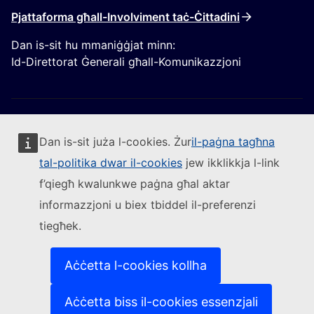
Pjattaforma għall-Involviment taċ-Ċittadini
Dan is-sit hu mmaniġġjat minn:
Id-Direttorat Ġenerali għall-Komunikazzjoni
Dan is-sit juża l-cookies. Żur
il-paġna tagħna
tal-politika dwar il-cookies
jew ikklikkja l-link
Segwi lill-Kummissjoni Ewropea
f’qiegħ kwalunkwe paġna għal aktar
informazzjoni u biex tbiddel il-preferenzi
(Link esterna)
Ikkuntattjana
tiegħek.
(Link esterna)
Irrapporta vulnerabbiltà tal-IT
(Link esterna)
Il-lingwi fuq is-siti web tagħna
(Link esterna)
Cookies
Aċċetta l-cookies kollha
(Link esterna)
Politika ta’ privatezza
(Link esterna)
Avviż legali
Aċċetta biss il-cookies essenzjali
L-aċċessibbiltà