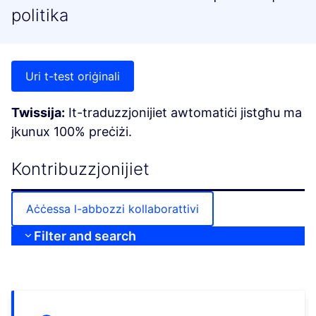
politika
Uri t-test oriġinali
Twissija:
It-traduzzjonijiet awtomatiċi jistgħu ma
jkunux 100% preċiżi.
Kontribuzzjonijiet
Aċċessa l-abbozzi kollaborattivi
Filter and search