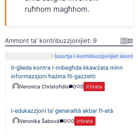
ruħhom magħhom.
Ammont ta’ kontribuzzjonijiet: 9
Issortja l-kontribuzzjonijiet skont
Il-ġlieda kontra l-mibegħda kkawżata minn
informazzjoni ħażina fil-gazzetti
Veronica Christofidis
0
0
irtirata
l-edukazzjoni ta’ ġeneralità akbar fl-età
Veronika Šabová
0
0
irtirata