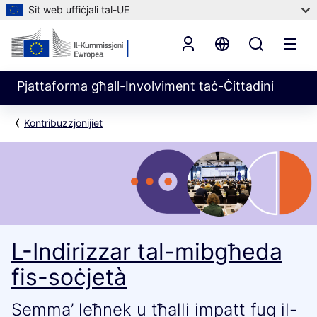
Sit web uffiċjali tal-UE
Pjattaforma għall-Involviment taċ-Ċittadini
Kontribuzzjonijiet
L-Indirizzar tal-mibgħeda
fis-soċjetà
Semma’ leħnek u tħalli impatt fuq il-