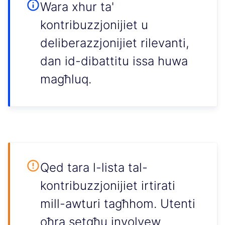
Wara xhur ta'
kontribuzzjonijiet u
deliberazzjonijiet rilevanti,
dan id-dibattitu issa huwa
magħluq.
Qed tara l-lista tal-
kontribuzzjonijiet irtirati
mill-awturi tagħhom. Utenti
oħra setgħu involvew