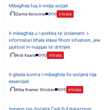
Mibegħda fuq il-midja soċjali
Zarina Korovina
0
0
irtirata
Il-mibegħda u l-politika ta’ iżolament: l-
informaturi bħala klassi fihom infushom, jew
pjuttost in-nuqqas ta’ drittijiet
Ardi Kaars
0
0
irtirata
Il-ġlieda kontra l-mibegħda fis-soċjetà hija
essenzjali
Alba Kramer Stricker
0
0
irtirata
Impenn tas-Soċjetà Ċivili fl-Edukazzjoni