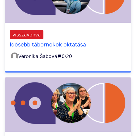
visszavonva
Idősebb tábornokok oktatása
Veronika Šabová
0
0