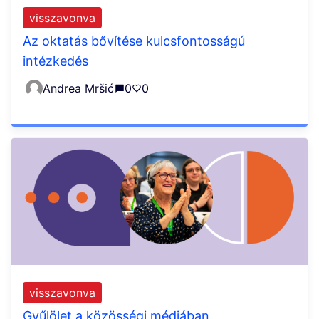
visszavonva
Az oktatás bővítése kulcsfontosságú
intézkedés
Andrea Mršić
0
0
visszavonva
Gyűlölet a közösségi médiában