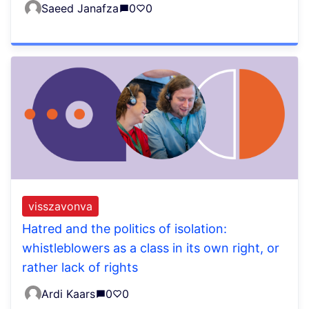
Saeed Janafza
0
0
visszavonva
Hatred and the politics of isolation:
whistleblowers as a class in its own right, or
rather lack of rights
Ardi Kaars
0
0