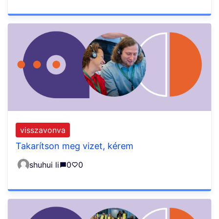
visszavonva
Takarítson meg vizet, kérem
shuhui li
0
0