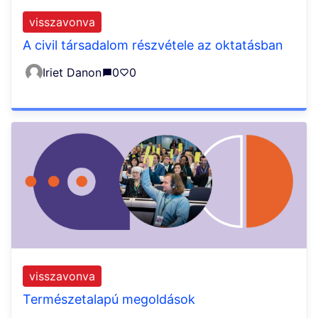
visszavonva
A civil társadalom részvétele az oktatásban
Iriet Danon
0
0
visszavonva
Természetalapú megoldások