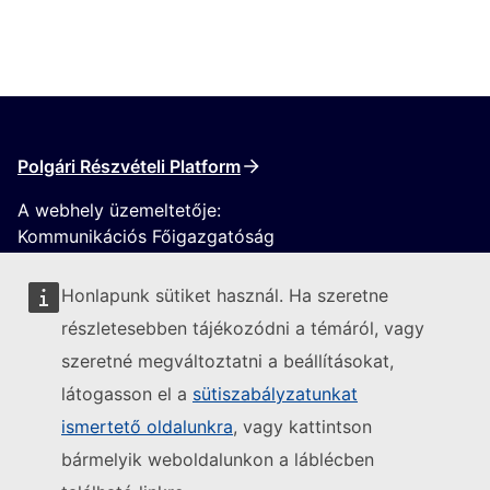
Polgári Részvételi Platform
A webhely üzemeltetője:
Kommunikációs Főigazgatóság
Honlapunk sütiket használ. Ha szeretne
részletesebben tájékozódni a témáról, vagy
szeretné megváltoztatni a beállításokat,
látogasson el a
sütiszabályzatunkat
Kövesse az Európai Bizottságot
ismertető oldalunkra
, vagy kattintson
bármelyik weboldalunkon a láblécben
(Külső hivatkozás)
Kapcsolatfelvétel