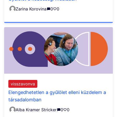
Zarina Korovina
0
0
visszavonva
Elengedhetetlen a gyűlölet elleni küzdelem a
társadalomban
Alba Kramer Stricker
0
0