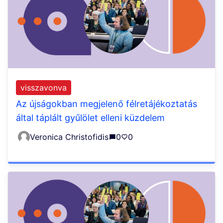
visszavonva
Az újságokban megjelenő félretájékoztatás
által táplált gyűlölet elleni küzdelem
Veronica Christofidis
0
0