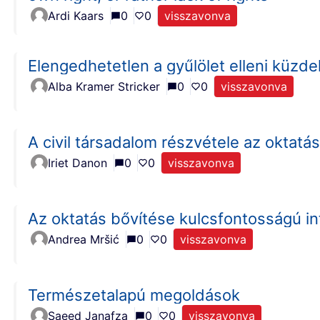
Ardi Kaars
0
0
visszavonva
Elengedhetetlen a gyűlölet elleni küzd
Alba Kramer Stricker
0
0
visszavonva
A civil társadalom részvétele az oktatá
Iriet Danon
0
0
visszavonva
Az oktatás bővítése kulcsfontosságú i
Andrea Mršić
0
0
visszavonva
Természetalapú megoldások
Saeed Janafza
0
0
visszavonva