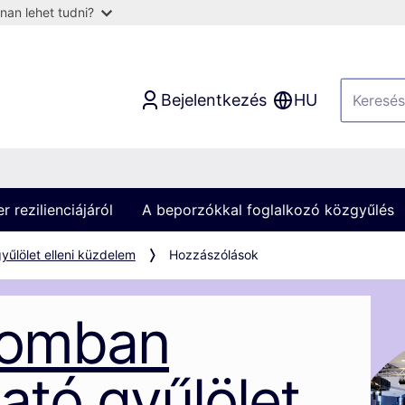
nan lehet tudni?
Bejelentkezés
HU
 rezilienciájáról
A beporzókkal foglalkozó közgyűlés
yűlölet elleni küzdelem
Hozzászólások
lomban
ató gyűlölet