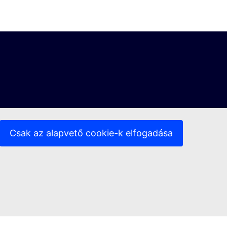
Csak az alapvető cookie-k elfogadása
 hivatkozás)
(Külső hivatkozás)
 nyilatkozat
Hozzáférhetőség