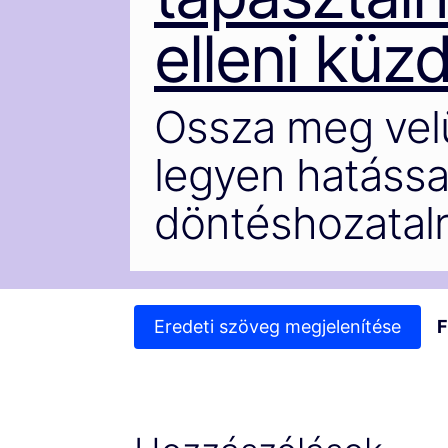
elleni küz
Ossza meg vel
legyen hatással
döntéshozatal
Eredeti szöveg megjelenítése
F