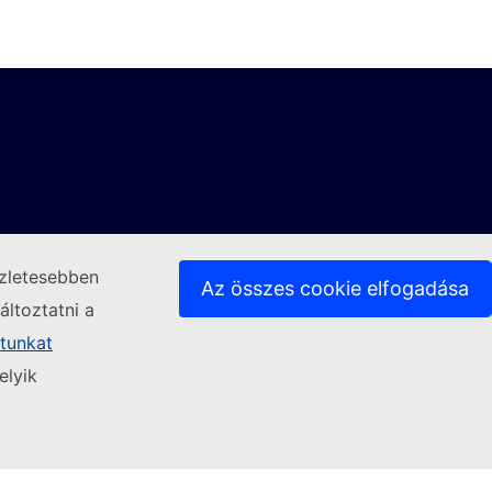
szletesebben
Az összes cookie elfogadása
ltoztatni a
atunkat
elyik
(Külső hivatkozás)
Kapcsolatfelvétel
ülső hivatkozás)
(Külső hivatkozás)
(Külső hivatkozás)
(Külső
Nyelvek a weboldalainkon
Cookie-k
Adatvédelem
Jogi