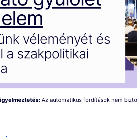
delem
ünk véleményét és
 a szakpolitikai
ra
igyelmeztetés:
Az automatikus fordítások nem bizt