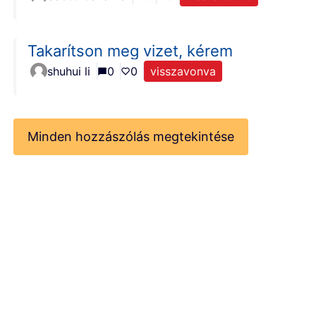
Takarítson meg vizet, kérem
shuhui li
0
0
visszavonva
Minden hozzászólás megtekintése