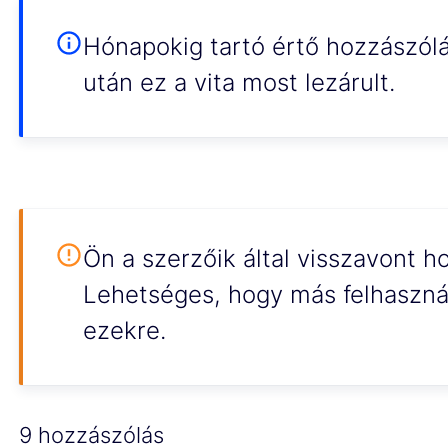
Hónapokig tartó értő hozzászól
után ez a vita most lezárult.
Ön a szerzőik által visszavont ho
Lehetséges, hogy más felhaszná
ezekre.
9 hozzászólás