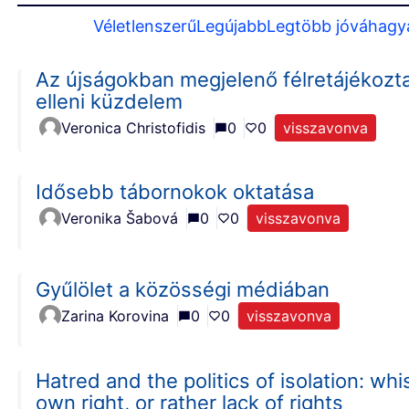
Véletlenszerű
Legújabb
Legtöbb jóváhagy
Az újságokban megjelenő félretájékoztatá
elleni küzdelem
Veronica Christofidis
0
0
visszavonva
Idősebb tábornokok oktatása
Veronika Šabová
0
0
visszavonva
Gyűlölet a közösségi médiában
Zarina Korovina
0
0
visszavonva
Hatred and the politics of isolation: whi
own right, or rather lack of rights