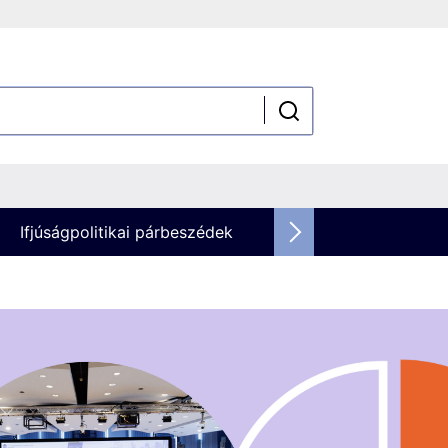
Ifjúságpolitikai párbeszédek