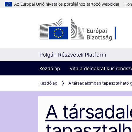
Az Európai Unió hivatalos portáljához tartozó weboldal
Hon
Polgári Részvételi Platform
Kezdőlap
Vita a demokratikus rendszer
Kezdőlap
A társadalomban tapasztalható g
A társada
tapasztalh