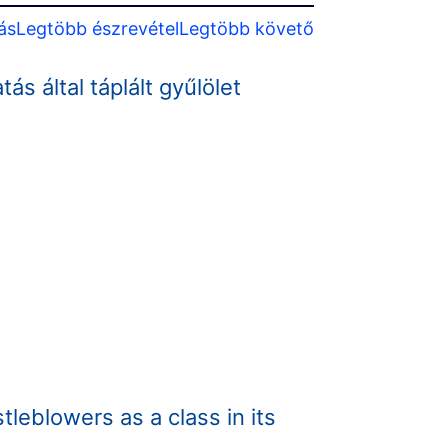
ás
Legtöbb észrevétel
Legtöbb követő
s által táplált gyűlölet
stleblowers as a class in its