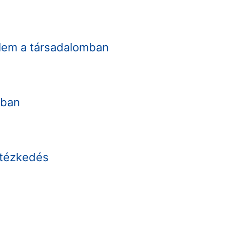
elem a társadalomban
sban
ntézkedés