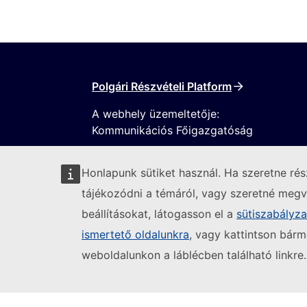
Polgári Részvételi Platform
A webhely üzemeltetője:
Kommunikációs Főigazgatóság
Honlapunk sütiket használ. Ha szeretne ré
tájékozódni a témáról, vagy szeretné megvá
beállításokat, látogasson el a
sütiszabályz
ismertető oldalunkra
, vagy kattintson bárm
Kövesse az Európai Bizottságot
weboldalunkon a láblécben található linkre.
(K
Informatikai sebezhetőség bejelentése