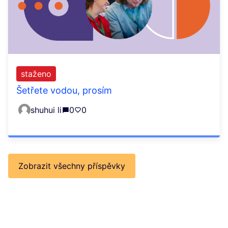
staženo
Šetřete vodou, prosím
shuhui li
0
0
Zobrazit všechny příspěvky