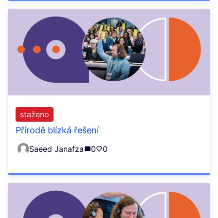
staženo
Přírodě blízká řešení
Saeed Janafza
0
0