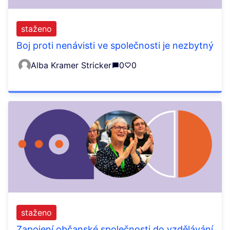
staženo
Boj proti nenávisti ve společnosti je nezbytný
Alba Kramer Stricker
0
0
staženo
Zapojení občanské společnosti do vzdělávání