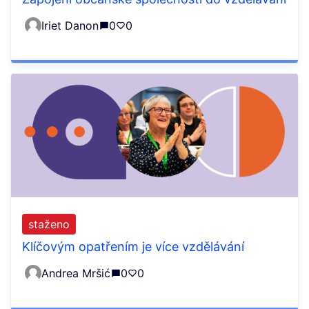
Iriet Danon
0
0
staženo
Klíčovým opatřením je více vzdělávání
Andrea Mršić
0
0