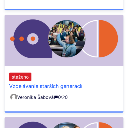
staženo
Vzdelávanie starších generácií
Veronika Šabová
0
0