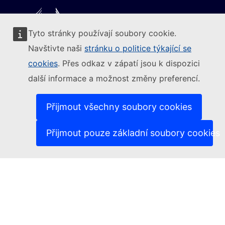
Tyto stránky používají soubory cookie.
Следвайте Европейската комисия
Navštivte naši
stránku o politice týkající se
cookies
. Přes odkaz v zápatí jsou k dispozici
(Externí odkaz)
Kontakt
další informace a možnost změny preferencí.
(Externí odkaz)
Nahlásit zranitelnost IT
(Ext
Jazyková politika na našich internetových stránkách
(Externí odkaz)
Cookies
Přijmout všechny soubory cookies
(Externí odkaz)
Politika ochrany soukromí
(Externí odkaz)
Právní upozornění
Přijmout pouze základní soubory cookies
Dostupnost