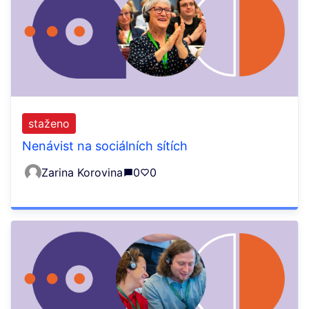
staženo
Nenávist na sociálních sítích
Zarina Korovina
0
0