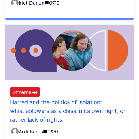
Iriet Danon
0
0
оттеглени
Hatred and the politics of isolation:
whistleblowers as a class in its own right, or
rather lack of rights
Ardi Kaars
0
0