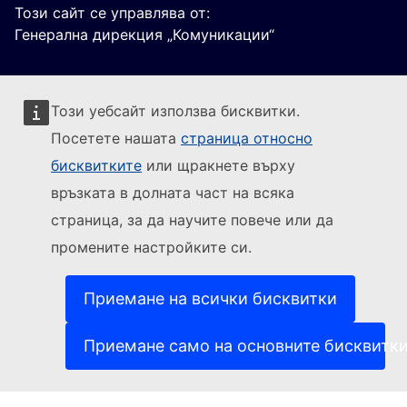
Този сайт се управлява от:
Генерална дирекция „Комуникации“
Този уебсайт използва бисквитки.
Посетете нашата
страница относно
бисквитките
или щракнете върху
Sledujte Evropskou komisi
връзката в долната част на всяка
страница, за да научите повече или да
(Външна връзка)
За контакти
промените настройките си.
(Външна връзка)
Докладване на ИТ уязвимост
(Външна връзка)
Езици на нашите уебсайтове
(Външна връзка)
Бисквитки
Приемане на всички бисквитки
(Външна връзка)
Политика за поверителност
(Външна връзка)
Правна информация
Приемане само на основните бисквитк
Достъпност