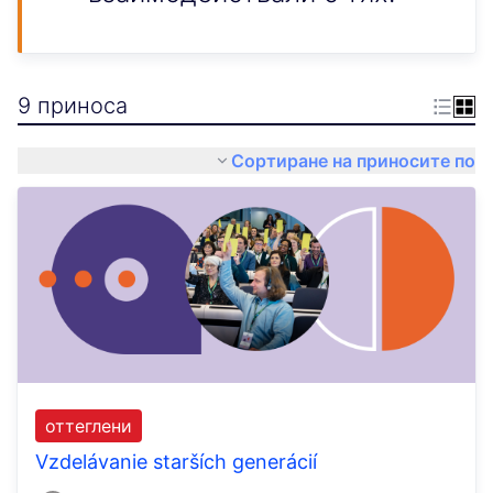
9 приноса
Сортиране на приносите по
оттеглени
Vzdelávanie starších generácií