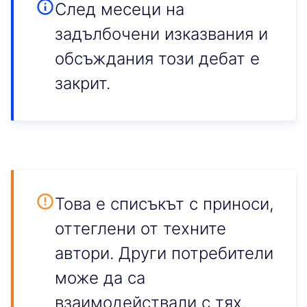
След месеци на
задълбочени изказвания и
обсъждания този дебат е
закрит.
Това е списъкът с приноси,
оттеглени от техните
автори. Други потребители
може да са
взаимодействали с тях.