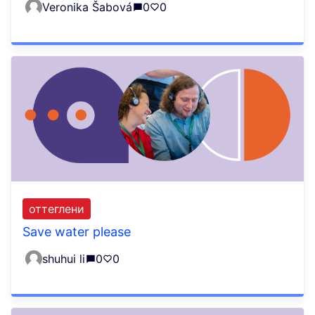
Veronika Šabová
0
0
оттеглени
Save water please
shuhui li
0
0