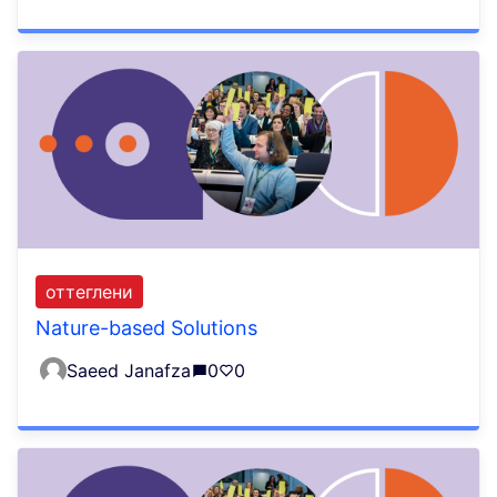
оттеглени
Nature-based Solutions
Saeed Janafza
0
0