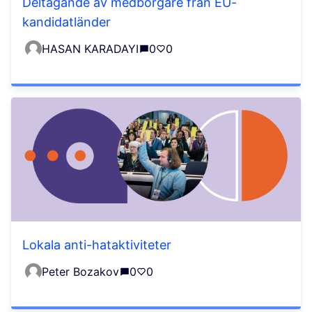
Deltagande av medborgare från EU-
kandidatländer
HASAN KARADAYI
0
0
Lokala anti-hataktiviteter
Peter Bozakov
0
0