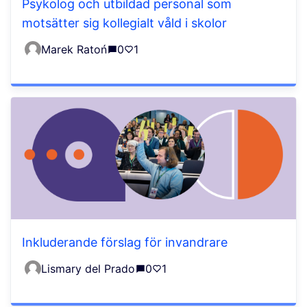
Psykolog och utbildad personal som
motsätter sig kollegialt våld i skolor
Marek Ratoń
0
1
Inkluderande förslag för invandrare
Lismary del Prado
0
1