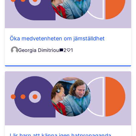
Öka medvetenheten om jämställdhet
Georgia Dimitriou
2
1
Lär barn att känna igen hatpropaganda