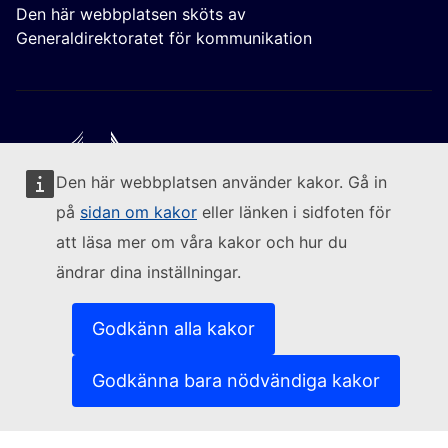
Den här webbplatsen sköts av
Generaldirektoratet för kommunikation
Den här webbplatsen använder kakor. Gå in
Följ kommissionen
på
sidan om kakor
eller länken i sidfoten för
att läsa mer om våra kakor och hur du
(Extern länk)
Kontakta oss
ändrar dina inställningar.
(Extern länk)
Rapportera sårbarheter i it-systemen
(Extern länk)
Språkpolicy för våra webbplatser
(Extern länk)
Kakor (cookies)
Godkänn alla kakor
(Extern länk)
Integritetspolicy
(Extern länk)
Rättsligt meddelande
Godkänna bara nödvändiga kakor
Tillgänglighet