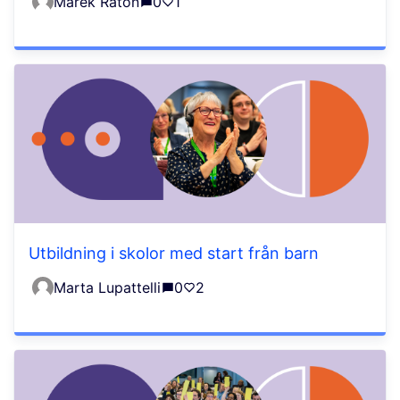
Marek Ratoń
0
1
Utbildning i skolor med start från barn
Marta Lupattelli
0
2