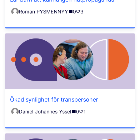
Roman PYSMENNYY
0
3
Ökad synlighet för transpersoner
Daniël Johannes Yssel
0
1