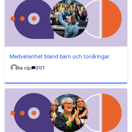
Medvetenhet bland barn och tonåringar
lia cip
0
1