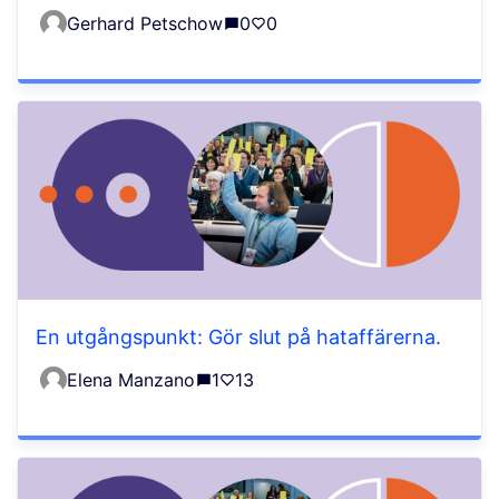
Gerhard Petschow
0
0
En utgångspunkt: Gör slut på hataffärerna.
Elena Manzano
1
13