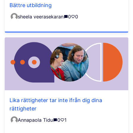
Bättre utbildning
sheela veerasekaran
0
0
Lika rättigheter tar inte ifrån dig dina
rättigheter
Annapaola Tidu
0
1