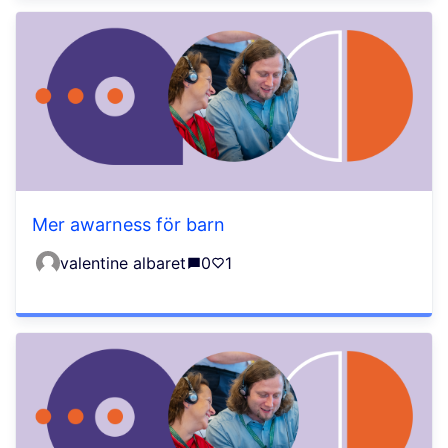
Mer awarness för barn
valentine albaret
0
1