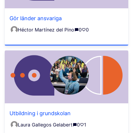
Gör länder ansvariga
Héctor Martínez del Pino
0
0
Utbildning i grundskolan
Laura Gallegos Gelabert
0
1