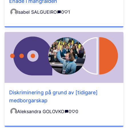
Enade i mångfalden
Isabel SALGUEIRO
0
1
Diskriminering på grund av [tidigare]
medborgarskap
Aleksandra GOLOVKO
0
0