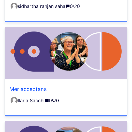
sidhartha ranjan saha
0
0
Mer acceptans
Ilaria Sacchi
0
0