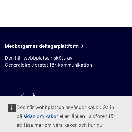
Medborgarnas deltagarplattform
Den här webbplatsen sköts av
Generaldirektoratet för kommunikation
Den här webbplatsen använder kakor. Gå in
Följ kommissionen
på
sidan om kakor
eller länken i sidfoten för
att läsa mer om våra kakor och hur du
(Extern länk)
Kontakta oss