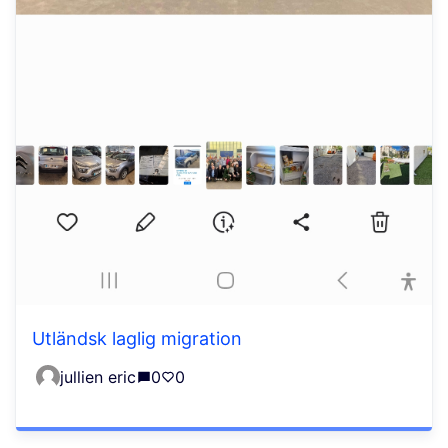
Utländsk laglig migration
jullien eric
0
0