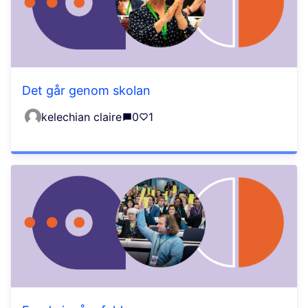
Det går genom skolan
kelechian claire
0
1