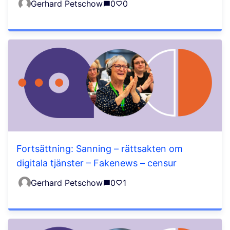
Gerhard Petschow
0
0
Fortsättning: Sanning – rättsakten om
digitala tjänster – Fakenews – censur
Gerhard Petschow
0
1