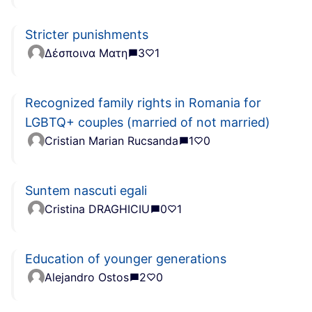
Stricter punishments
Δέσποινα Ματη
3
1
Recognized family rights in Romania for
LGBTQ+ couples (married of not married)
Cristian Marian Rucsanda
1
0
Suntem nascuti egali
Cristina DRAGHICIU
0
1
Education of younger generations
Alejandro Ostos
2
0