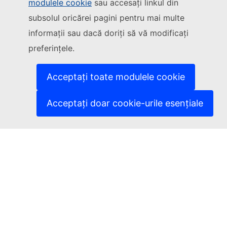
modulele cookie
sau accesați linkul din
Urmăriți Comisia Europeană
subsolul oricărei pagini pentru mai multe
informații sau dacă doriți să vă modificați
(Link extern)
Contactați-ne
preferințele.
(Link extern)
Semnalați o vulnerabilitate informatică
(Link extern)
Versiunile lingvistice ale site-urilor noastre
(Link extern)
Cookie-uri
Acceptați toate modulele cookie
(Link extern)
Politica de confidențialitate
(Link extern)
Aviz juridic
Acceptați doar cookie-urile esențiale
Accesibilitate