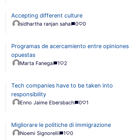
Accepting different culture
sidhartha ranjan saha
0
0
Programas de acercamiento entre opiniones
opuestas
Marta Fanega
1
2
Tech companies have to be taken into
responsibility
Enno Jaime Ebersbach
0
1
Migliorare le politiche di immigrazione
Noemi Signorelli
1
0