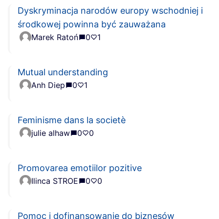
Dyskryminacja narodów europy wschodniej i
środkowej powinna być zauważana
Marek Ratoń
0
1
Mutual understanding
Anh Diep
0
1
Feminisme dans la societè
julie alhaw
0
0
Promovarea emotiilor pozitive
Ilinca STROE
0
0
Pomoc i dofinansowanie do biznesów