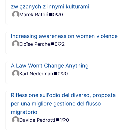
związanych z innymi kulturami
Marek Ratoń
0
0
Increasing awareness on women violence
Eloïse Perche
0
2
A Law Won’t Change Anything
Karl Nederman
0
0
Riflessione sull'odio del diverso, proposta
per una migliore gestione del flusso
migratorio
Davide Pedrotti
1
0