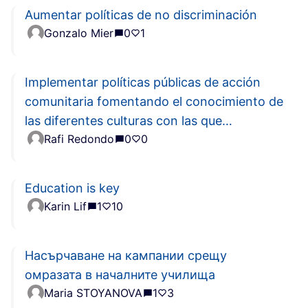
Aumentar políticas de no discriminación
Gonzalo Mier
0
1
Implementar políticas públicas de acción
comunitaria fomentando el conocimiento de
las diferentes culturas con las que
Rafi Redondo
0
0
convivimos.
Education is key
Karin Lif
1
10
Насърчаване на кампании срещу
омразата в началните училища
Maria STOYANOVA
1
3