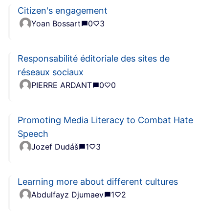
Citizen's engagement
Yoan Bossart
0
3
Responsabilité éditoriale des sites de
réseaux sociaux
PIERRE ARDANT
0
0
Promoting Media Literacy to Combat Hate
Speech
Jozef Dudáš
1
3
Learning more about different cultures
Abdulfayz Djumaev
1
2