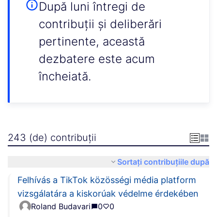
După luni întregi de
contribuții și deliberări
pertinente, această
dezbatere este acum
încheiată.
243 (de) contribuții
Sortați contribuțiile după
Felhívás a TikTok közösségi média platform
vizsgálatára a kiskorúak védelme érdekében
Roland Budavari
0
0