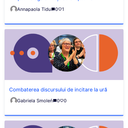
Annapaola Tidu
0
1
Combaterea discursului de incitare la ură
Gabriela Smoleń
0
0