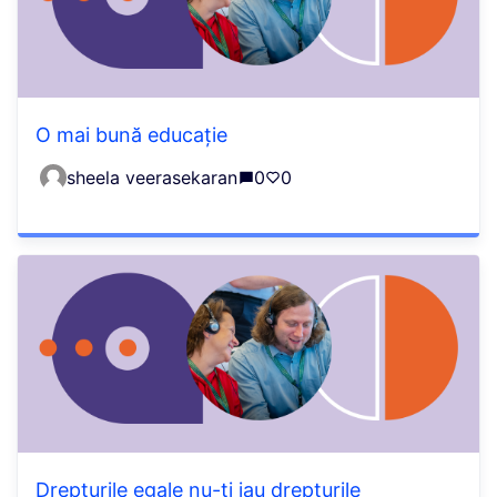
O mai bună educație
sheela veerasekaran
0
0
Drepturile egale nu-ți iau drepturile