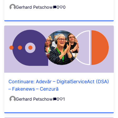
Gerhard Petschow
0
0
Continuare: Adevăr – DigitalServiceAct (DSA)
– Fakenews – Cenzură
Gerhard Petschow
0
1