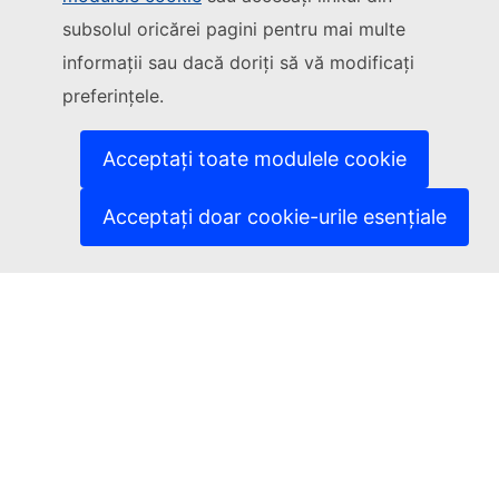
Urmăriți Comisia Europeană
subsolul oricărei pagini pentru mai multe
informații sau dacă doriți să vă modificați
(Link extern)
Contactați-ne
preferințele.
(Link extern)
Semnalați o vulnerabilitate informatică
(Link extern)
Versiunile lingvistice ale site-urilor noastre
(Link extern)
Cookie-uri
Acceptați toate modulele cookie
(Link extern)
Politica de confidențialitate
(Link extern)
Aviz juridic
Acceptați doar cookie-urile esențiale
Accesibilitate