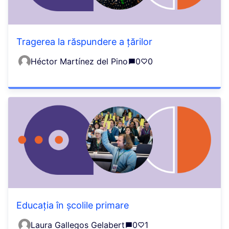
Tragerea la răspundere a țărilor
Héctor Martínez del Pino
0
0
Educația în școlile primare
Laura Gallegos Gelabert
0
1