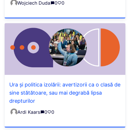
Wojciech Duda
0
0
Ura și politica izolării: avertizorii ca o clasă de
sine stătătoare, sau mai degrabă lipsa
drepturilor
Ardi Kaars
0
0