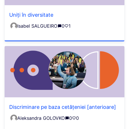
Uniți în diversitate
Isabel SALGUEIRO
0
1
Discriminare pe baza cetățeniei [anterioare]
Aleksandra GOLOVKO
0
0