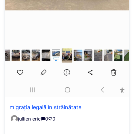
migrația legală în străinătate
jullien eric
0
0