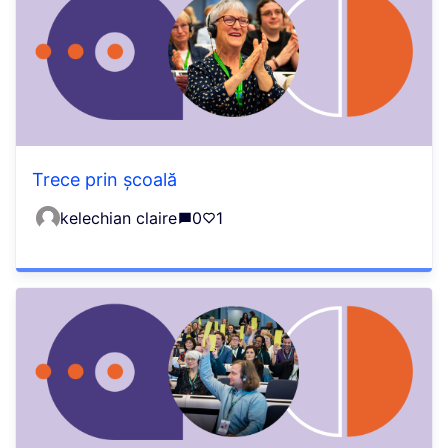
Trece prin școală
kelechian claire
0
1