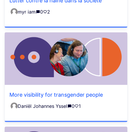
Lutter contre la haine dans la société
myr iam
0
2
More visibility for transgender people
Daniël Johannes Yssel
0
1