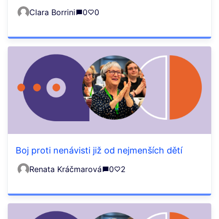
Clara Borrini
0
0
Boj proti nenávisti již od nejmenších dětí
Renata Kráčmarová
0
2