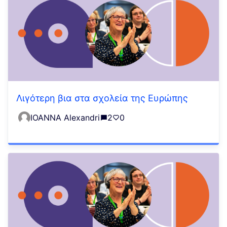
Λιγότερη βια στα σχολεία της Ευρώπης
IOANNA Alexandri
2
0