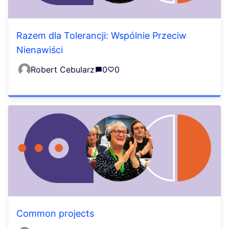
Razem dla Tolerancji: Wspólnie Przeciw
Nienawiści
Robert Cebularz
0
0
Common projects