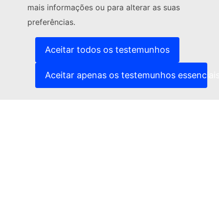
mais informações ou para alterar as suas
(Ligação externa)
Contacte-nos
preferências.
(Ligação exte
Comunicar uma vulnerabilidade informática
(Ligação externa)
Línguas dos nossos websites
(Ligação externa)
Cookies
Aceitar todos os testemunhos
(Ligação externa)
Política de privacidade
(Ligação externa)
Advertência jurídica
Aceitar apenas os testemunhos essenciai
Acessibilidade