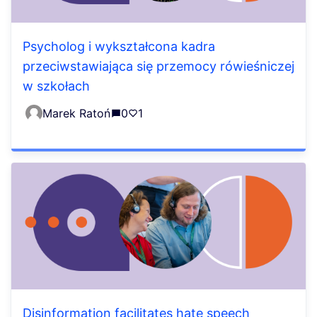
Psycholog i wykształcona kadra
przeciwstawiająca się przemocy rówieśniczej
w szkołach
Marek Ratoń
0
1
Disinformation facilitates hate speech