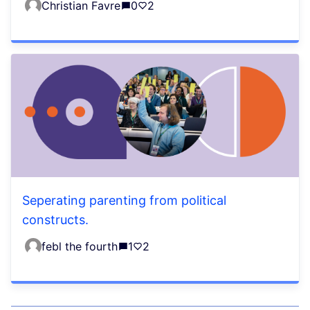
Christian Favre
0
2
Seperating parenting from political
constructs.
febl the fourth
1
2