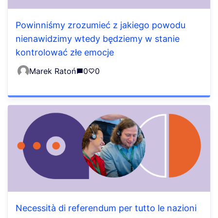
Powinniśmy zrozumieć z jakiego powodu
nienawidzimy wtedy będziemy w stanie
kontrolować złe emocje
Marek Ratoń
0
0
Necessità di referendum per tutto le nazioni