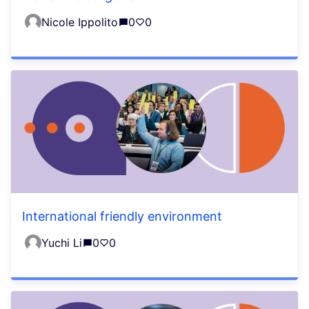
Nicole Ippolito
0
0
International friendly environment
Yuchi Li
0
0