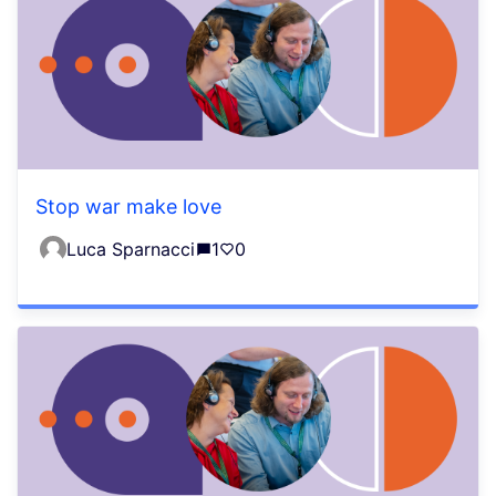
Stop war make love
Luca Sparnacci
1
0