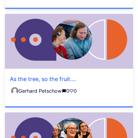
As the tree, so the fruit....
Gerhard Petschow
0
0