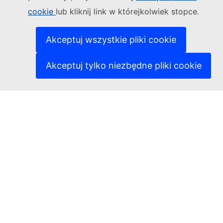
(Link zewnętrzny)
Kontakt
cookie
lub kliknij link w którejkolwiek stopce.
(Link ze
Zgłoś lukę w zabezpieczeniach informatycznych
(Link zewn
Nasze strony w różnych wersjach językowych
(Link zewnętrzny)
Pliki cookie
Akceptuj wszystkie pliki cookie
(Link zewnętrzny)
Polityka prywatności
(Link zewnętrzny)
Zastrzeżenia prawne
Akceptuj tylko niezbędne pliki cookie
Dostępność treści