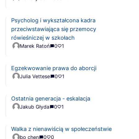
Psycholog i wykształcona kadra
przeciwstawiająca się przemocy
rówieśniczej w szkołach
Marek Ratoń
0
1
Egzekwowanie prawa do aborcji
Julia Vettese
0
1
Ostatnia generacja - eskalacja
Jakub Głyda
0
1
Walka z nienawiścią w społeczeństwie
bo chen
0
0