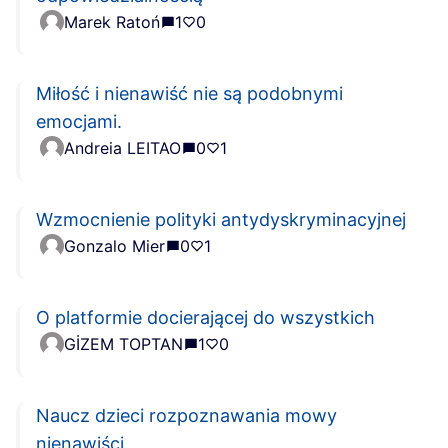
Marek Ratoń
1
0
Miłość i nienawiść nie są podobnymi
emocjami.
Andreia LEITAO
0
1
Wzmocnienie polityki antydyskryminacyjnej
Gonzalo Mier
0
1
O platformie docierającej do wszystkich
GİZEM TOPTAN
1
0
Naucz dzieci rozpoznawania mowy
nienawiści