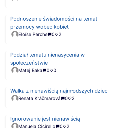
Podnoszenie świadomości na temat
przemocy wobec kobiet
Eloïse Perche
0
2
Podział tematu nienasycenia w
społeczeństwie
Matej Baka
0
0
Walka z nienawiścią najmłodszych dzieci
Renata Kráčmarová
0
2
Ignorowanie jest nienawiścią
Manuela Cicirello
0
2