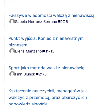
Fałszywe wiadomości walczą z nienawiścią
Sabela Herranz Serrano
1
6
Punkt wyjścia: Koniec z nienawistnym
biznesem.
Elena Manzano
1
13
Sport jako metoda walki z nienawiścią
Finn Blunck
2
3
Kształcenie nauczycieli, menagerów jak
walczyć z przemocą, oraz obarczyć ich
odpowiedzialnością