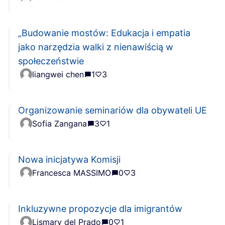
„Budowanie mostów: Edukacja i empatia
jako narzędzia walki z nienawiścią w
społeczeństwie
liangwei chen
1
3
Organizowanie seminariów dla obywateli UE
Sofia Zangana
3
1
Nowa inicjatywa Komisji
Francesca MASSIMO
0
3
Inkluzywne propozycje dla imigrantów
Lismary del Prado
0
1