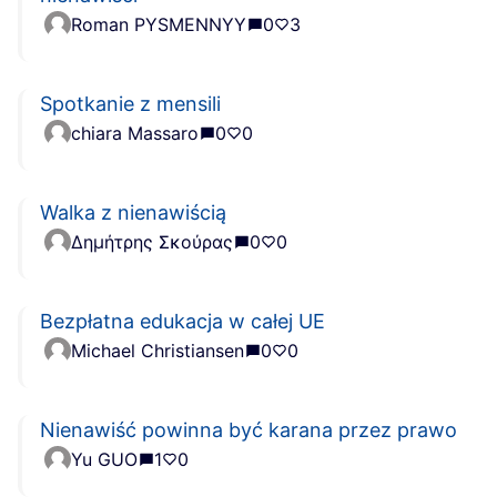
Roman PYSMENNYY
0
3
Spotkanie z mensili
chiara Massaro
0
0
Walka z nienawiścią
Δημήτρης Σκούρας
0
0
Bezpłatna edukacja w całej UE
Michael Christiansen
0
0
Nienawiść powinna być karana przez prawo
Yu GUO
1
0