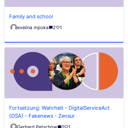
Family and school
evelina mpoka
2
1
Fortsetzung: Wahrheit - DigitalServiceAct
(DSA) - Fakenews - Zensur
Gerhard Petschow
0
1