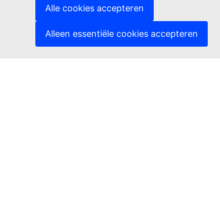
(Externe link)
Cookies
Alle cookies accepteren
(Externe link)
Privacybeleid
(Externe link)
Juridische mededeling
Alleen essentiële cookies accepteren
Toegankelijkheid