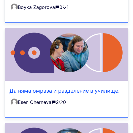
Boyka Zagorova
0
1
Да няма омраза и разделение в училище.
Esen Cherneva
2
0