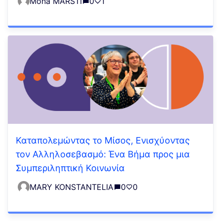
Mona MARSTI
0
1
Καταπολεμώντας το Μίσος, Ενισχύοντας
τον Αλληλοσεβασμό: Ένα Βήμα προς μια
Συμπεριληπτική Κοινωνία
MARY KONSTANTELIA
0
0