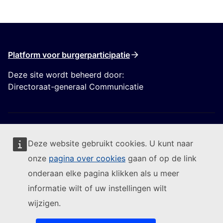
Platform voor burgerparticipatie
Deze site wordt beheerd door:
Directoraat-generaal Communicatie
Deze website gebruikt cookies. U kunt naar
onze
pagina over cookies
gaan of op de link
Volg de Europese Commissie
onderaan elke pagina klikken als u meer
informatie wilt of uw instellingen wilt
(Externe link)
Contact
wijzigen.
(Externe link)
Een IT-kwetsbaarheid melden
(Externe link)
Talen op onze websites