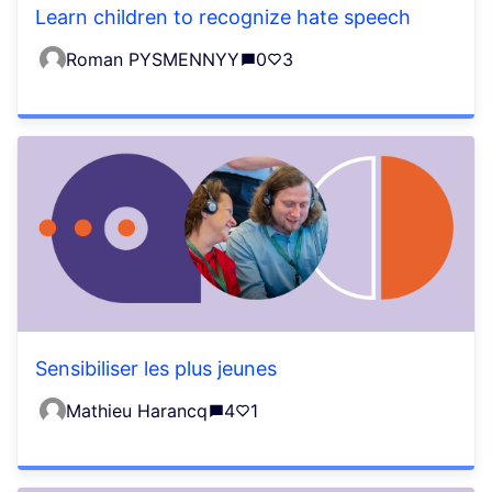
Learn children to recognize hate speech
Roman PYSMENNYY
0
3
Sensibiliser les plus jeunes
Mathieu Harancq
4
1