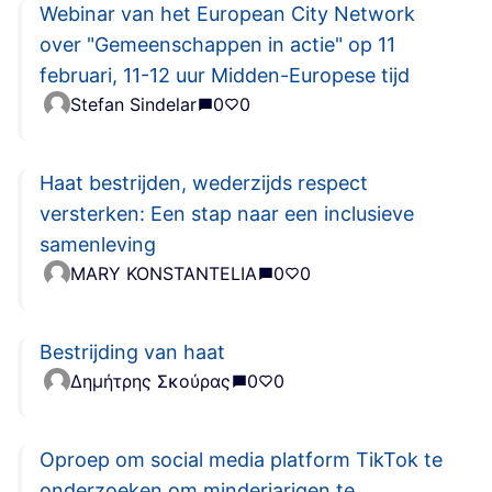
Webinar van het European City Network
over "Gemeenschappen in actie" op 11
februari, 11-12 uur Midden-Europese tijd
Stefan Sindelar
0
0
Haat bestrijden, wederzijds respect
versterken: Een stap naar een inclusieve
samenleving
MARY KONSTANTELIA
0
0
Bestrijding van haat
Δημήτρης Σκούρας
0
0
Oproep om social media platform TikTok te
onderzoeken om minderjarigen te