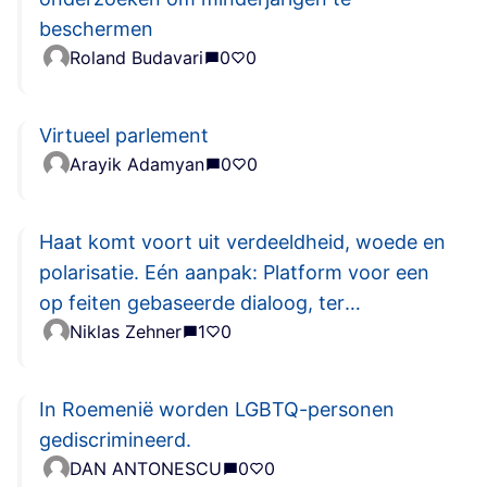
beschermen
Roland Budavari
0
0
Virtueel parlement
Arayik Adamyan
0
0
Haat komt voort uit verdeeldheid, woede en
polarisatie. Eén aanpak: Platform voor een
op feiten gebaseerde dialoog, ter
Niklas Zehner
1
0
vervanging van Instagram en Co.
In Roemenië worden LGBTQ-personen
gediscrimineerd.
DAN ANTONESCU
0
0