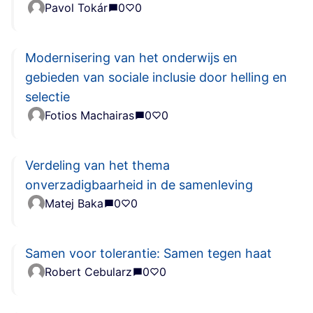
Pavol Tokár
0
0
Modernisering van het onderwijs en
gebieden van sociale inclusie door helling en
selectie
Fotios Machairas
0
0
Verdeling van het thema
onverzadigbaarheid in de samenleving
Matej Baka
0
0
Samen voor tolerantie: Samen tegen haat
Robert Cebularz
0
0