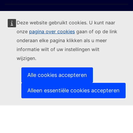
Deze website gebruikt cookies. U kunt naar
onze
pagina over cookies
gaan of op de link
Volg de Europese Commissie
onderaan elke pagina klikken als u meer
informatie wilt of uw instellingen wilt
(Externe link)
Contact
wijzigen.
(Externe link)
Een IT-kwetsbaarheid melden
(Externe link)
Talen op onze websites
(Externe link)
Cookies
Alle cookies accepteren
(Externe link)
Privacybeleid
(Externe link)
Juridische mededeling
Alleen essentiële cookies accepteren
Toegankelijkheid