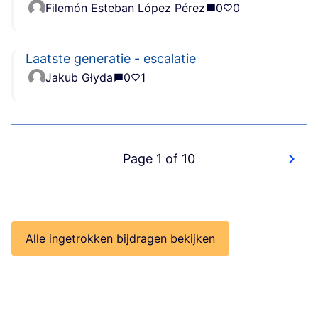
Filemón Esteban López Pérez
0
0
Laatste generatie - escalatie
Jakub Głyda
0
1
Page 1 of 10
Alle ingetrokken bijdragen bekijken