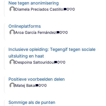
Nee tegen anonimisering
Diamela Preciados Castillo
0
0
Onlineplatforms
Aroa García Fernández
0
0
Inclusieve opleiding: Tegengif tegen sociale
uitsluiting en haat
Despoina Saltouridou
0
0
Positieve voorbeelden delen
Matej Baka
0
0
Sommige als de punten