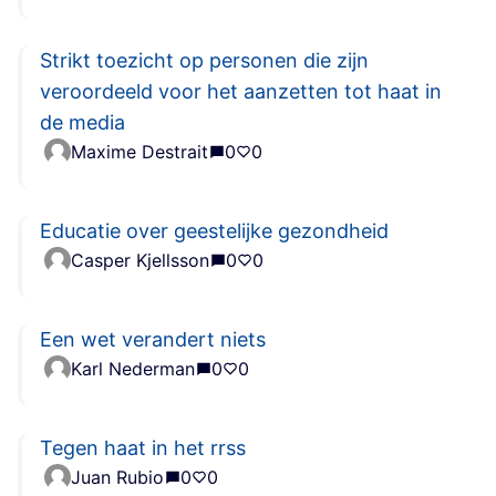
Strikt toezicht op personen die zijn
veroordeeld voor het aanzetten tot haat in
de media
Maxime Destrait
0
0
Educatie over geestelijke gezondheid
Casper Kjellsson
0
0
Een wet verandert niets
Karl Nederman
0
0
Tegen haat in het rrss
Juan Rubio
0
0