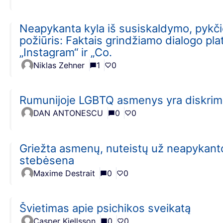
Neapykanta kyla iš susiskaldymo, pykčio 
požiūris: Faktais grindžiamo dialogo pla
„Instagram“ ir „Co.
Niklas Zehner
1
0
Rumunijoje LGBTQ asmenys yra diskrim
DAN ANTONESCU
0
0
Griežta asmenų, nuteistų už neapykanto
stebėsena
Maxime Destrait
0
0
Švietimas apie psichikos sveikatą
Casper Kjellsson
0
0