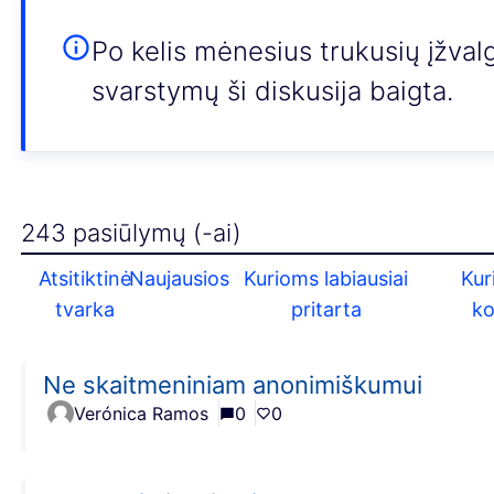
Po kelis mėnesius trukusių įžval
svarstymų ši diskusija baigta.
243 pasiūlymų (-ai)
Atsitiktinė
Naujausios
Kurioms labiausiai
Kur
tvarka
pritarta
k
Ne skaitmeniniam anonimiškumui
Verónica Ramos
0
0