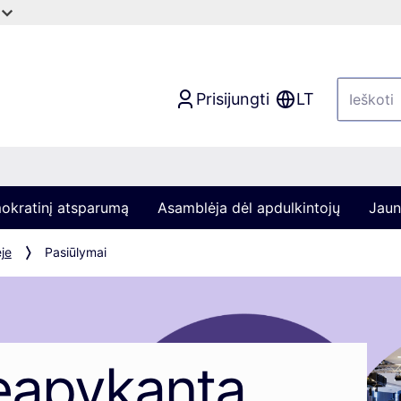
Prisijungti
LT
mokratinį atsparumą
Asamblėja dėl apdulkintojų
Jaun
je
Pasiūlymai
eapykanta