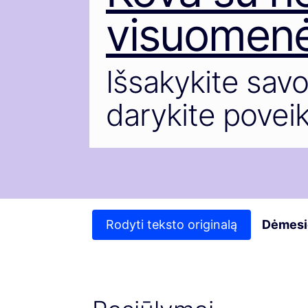
visuomenė
Išsakykite sav
darykite poveikį
Rodyti teksto originalą
Dėmesi