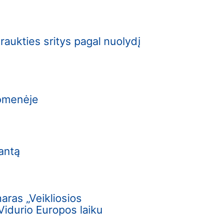
raukties sritys pagal nuolydį
uomenėje
kantą
aras „Veikliosios
Vidurio Europos laiku