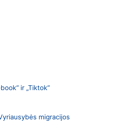
book“ ir „Tiktok“
 Vyriausybės migracijos