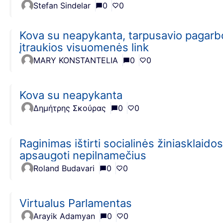
Stefan Sindelar
0
0
Kova su neapykanta, tarpusavio pagarbo
įtraukios visuomenės link
MARY KONSTANTELIA
0
0
Kova su neapykanta
Δημήτρης Σκούρας
0
0
Raginimas ištirti socialinės žiniasklaidos
apsaugoti nepilnamečius
Roland Budavari
0
0
Virtualus Parlamentas
Arayik Adamyan
0
0