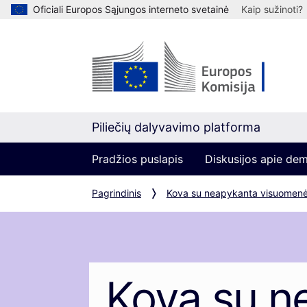
Oficiali Europos Sąjungos interneto svetainė
Kaip sužinoti?
Piliečių dalyvavimo platforma
Pradžios puslapis
Diskusijos apie de
Pagrindinis
Kova su neapykanta visuomenė
Kova su n