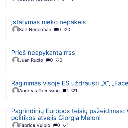
Įstatymas nieko nepakeis
Karl Nederman
0
0
Prieš neapykantą rrss
Juan Rubio
0
0
Raginimas visoje ES uždrausti „X“, „Face
Andreas Greussing
1
1
Pagrindinių Europos teisių pažeidimas:
politikos atvejis Giorgia Meloni
Fabrice Vulpio
0
1