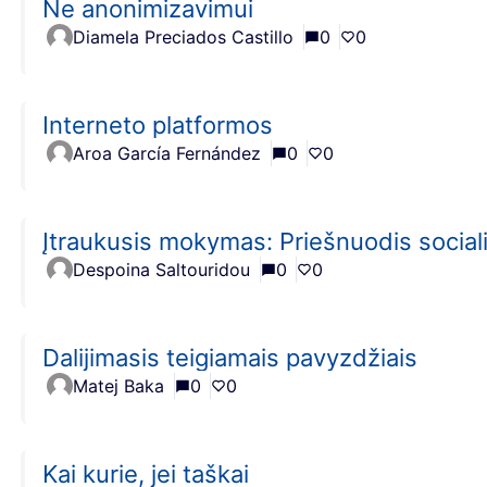
Ne anonimizavimui
Diamela Preciados Castillo
0
0
Interneto platformos
Aroa García Fernández
0
0
Įtraukusis mokymas: Priešnuodis socialin
Despoina Saltouridou
0
0
Dalijimasis teigiamais pavyzdžiais
Matej Baka
0
0
Kai kurie, jei taškai