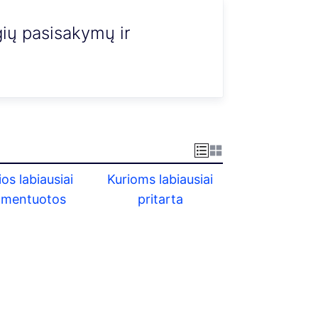
gių pasisakymų ir
ios labiausiai
Kurioms labiausiai
omentuotos
pritarta