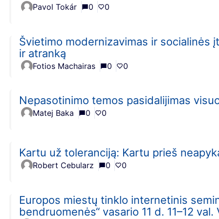
Pavol Tokár
0
0
Švietimo modernizavimas ir socialinės įt
ir atranką
Fotios Machairas
0
0
Nepasotinimo temos pasidalijimas vis
Matej Baka
0
0
Kartu už toleranciją: Kartu prieš neapy
Robert Cebularz
0
0
Europos miestų tinklo internetinis semin
bendruomenės“ vasario 11 d. 11–12 val. 