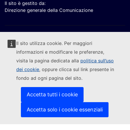
Il sito è gestito da:
Direzione generale della Comunicazione
Il sito utilizza cookie. Per maggiori
informazioni e modificare le preferenze,
Segui la Commissione europea
visita la pagina dedicata alla
politica sull’uso
dei cookie
, oppure clicca sul link presente in
(Link esterno)
Contattaci
fondo ad ogni pagina del sito.
(Link esterno)
Segnalare una vulnerabilità informatica
(Link esterno)
Le lingue sui nostri siti web
(Link esterno)
Cookies
Accetta tutti i cookie
(Link esterno)
Politica in materia di privacy
(Link esterno)
Note legali
Accetta solo i cookie essenziali
Accessibilità