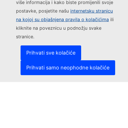
više informacija i kako biste promijenili svoje
postavke, posjetite našu
internetsku stranicu
Pratite Europsku komisiju
na kojoj su objašnjena pravila o kolačićima
ili
kliknite na poveznicu u podnožju svake
(Vanjska poveznica)
Kontakt
stranice.
(Vanjska poveznica)
Prijavite ranjivost IT-a
(Vanjska povezni
Jezici na našim internetskim stranicama
(Vanjska poveznica)
Kolačići
Prihvati sve kolačiće
(Vanjska poveznica)
Politika zaštite privatnosti
(Vanjska poveznica)
Pravna obavijest
Prihvati samo neophodne kolačiće
Dostupnost