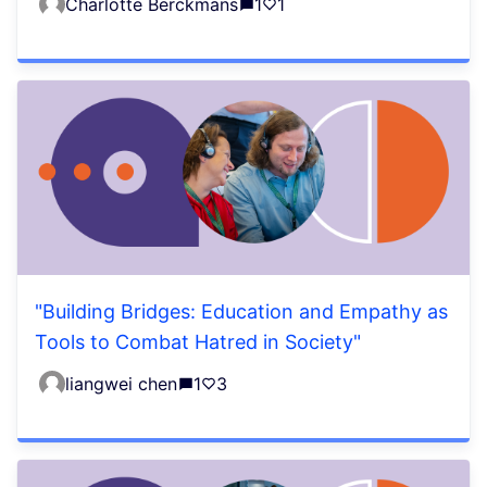
Charlotte Berckmans
1
1
"Building Bridges: Education and Empathy as
Tools to Combat Hatred in Society"
liangwei chen
1
3