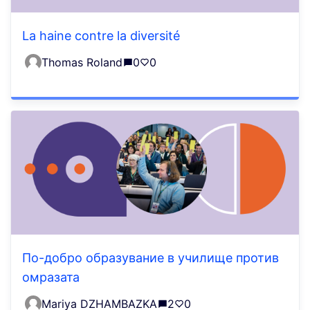
La haine contre la diversité
Thomas Roland
0
0
По-добро образувание в училище против
омразата
Mariya DZHAMBAZKA
2
0