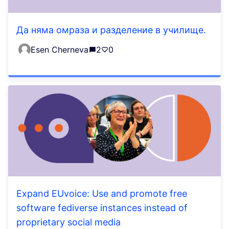
Да няма омраза и разделение в училище.
Esen Cherneva
2
0
Expand EUvoice: Use and promote free
software fediverse instances instead of
proprietary social media