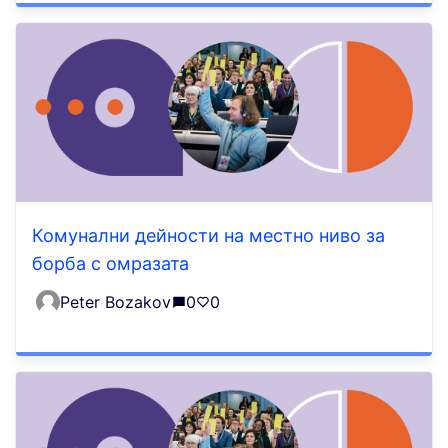
Комунални дейности на местно ниво за
борба с омразата
Peter Bozakov
0
0