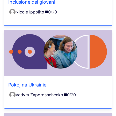
Inclusione dei giovani
Nicole Ippolito
0
0
Pokój na Ukrainie
Vadym Zaporoshchenko
0
0