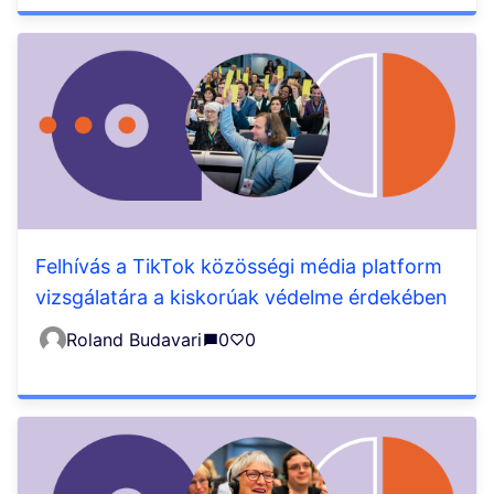
Felhívás a TikTok közösségi média platform
vizsgálatára a kiskorúak védelme érdekében
Roland Budavari
0
0