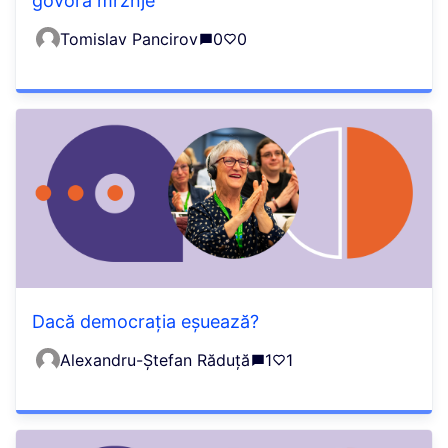
govora mržnje
Tomislav Pancirov
0
0
Dacă democrația eșuează?
Alexandru-Ștefan Răduță
1
1