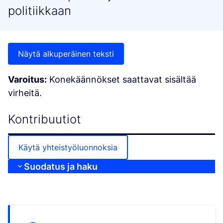
politiikkaan
Näytä alkuperäinen teksti
Varoitus:
Konekäännökset saattavat sisältää
virheitä.
Kontribuutiot
Käytä yhteistyöluonnoksia
Suodatus ja haku