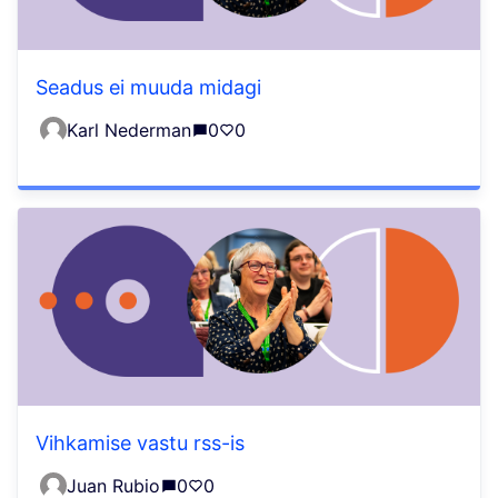
Seadus ei muuda midagi
Karl Nederman
0
0
Vihkamise vastu rss-is
Juan Rubio
0
0