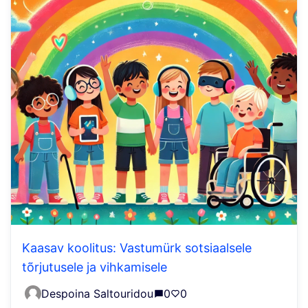
Kaasav koolitus: Vastumürk sotsiaalsele
tõrjutusele ja vihkamisele
Despoina Saltouridou
0
0