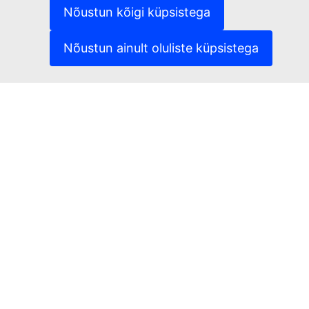
(Välislink)
Küpsised
Nõustun kõigi küpsistega
(Välislink)
Isikuandmete kaitse
(Välislink)
Õigusteave
Nõustun ainult oluliste küpsistega
Juurdepääsetavus