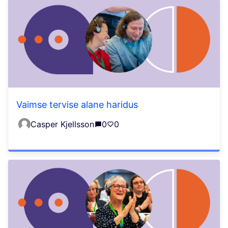
Vaimse tervise alane haridus
Casper Kjellsson
0
0