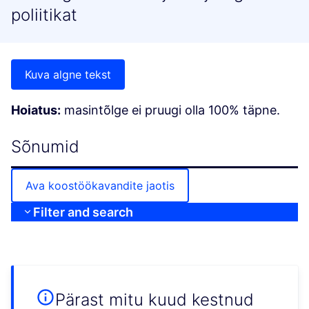
poliitikat
Kuva algne tekst
Hoiatus:
masintõlge ei pruugi olla 100% täpne.
Sõnumid
Ava koostöökavandite jaotis
Filter and search
Pärast mitu kuud kestnud