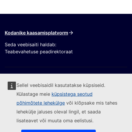
Kodanike kaasamisplatvorm
Seda veebisaiti haldab:
Teabevahetuse peadirektoraat
Sellel veebisaidil kasutatakse küpsiseid.
Külastage meie
küpsistega seotud
Jälgige Euroopa Komisjoni
põhimõtete lehekülge
või klõpsake mis tahes
lehekülje jaluses oleval lingil, et saada
(Välislink)
Võtke meiega ühendust
lisateavet või muuta oma eelistusi.
(Välislink)
Teatage turvanõrkusest
(Välislink)
Keeled meie veebisaitidel