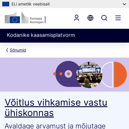
ELi ametlik veebisait
Kodanike kaasamisplatvorm
Sõnumid
Võitlus vihkamise vastu
ühiskonnas
Avaldage arvamust ja mõjutage