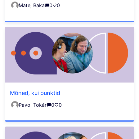
Matej Baka
0
0
Mõned, kui punktid
Pavol Tokár
0
0