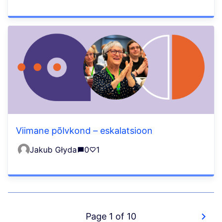
Viimane põlvkond – eskalatsioon
Jakub Głyda
0
1
Page 1 of 10