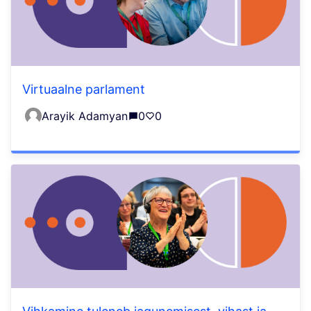
Virtuaalne parlament
Arayik Adamyan
0
0