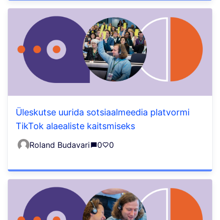
Üleskutse uurida sotsiaalmeedia platvormi
TikTok alaealiste kaitsmiseks
Roland Budavari
0
0