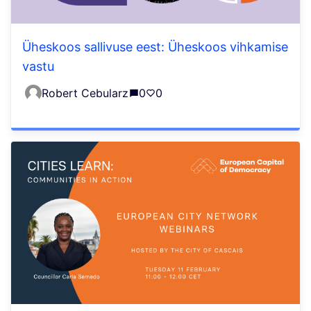
Üheskoos sallivuse eest: Üheskoos vihkamise
vastu
Robert Cebularz
0
0