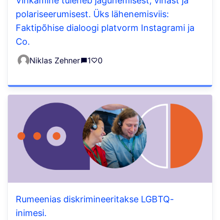
Vihkamine tuleneb jagunemisest, vihast ja
polariseerumisest. Üks lähenemisviis:
Faktipõhise dialoogi platvorm Instagrami ja
Co.
Niklas Zehner
1
0
Rumeenias diskrimineeritakse LGBTQ-
inimesi.