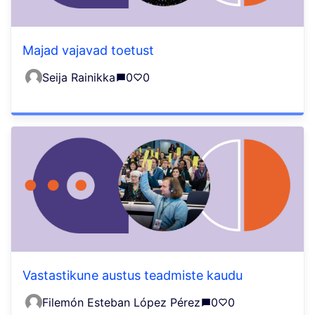
Majad vajavad toetust
Seija Rainikka
0
0
Vastastikune austus teadmiste kaudu
Filemón Esteban López Pérez
0
0