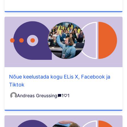
Nõue keelustada kogu ELis X, Facebook ja
Tiktok
Andreas Greussing
1
1