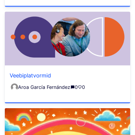
Veebiplatvormid
Aroa García Fernández
0
0