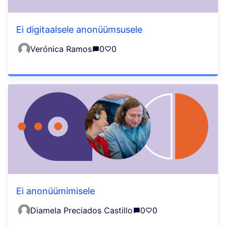
Ei digitaalsele anonüümsusele
Verónica Ramos
0
0
Ei anonüümimisele
Diamela Preciados Castillo
0
0