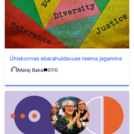
Ühiskonnas ebarahuldavuse teema jagamine
Matej Baka
0
0