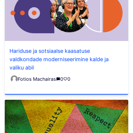
Hariduse ja sotsiaalse kaasatuse
valdkondade moderniseerimine kalde ja
valiku abil
Fotios Machairas
0
0