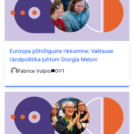
Euroopa põhiõiguste rikkumine: Valitsuse
rändpoliitika juhtum Giorgia Meloni
Fabrice Vulpio
0
1