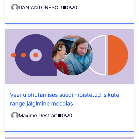
DAN ANTONESCU
0
0
Vaenu õhutamises süüdi mõistetud isikute
range jälgimine meedias
Maxime Destrait
0
0