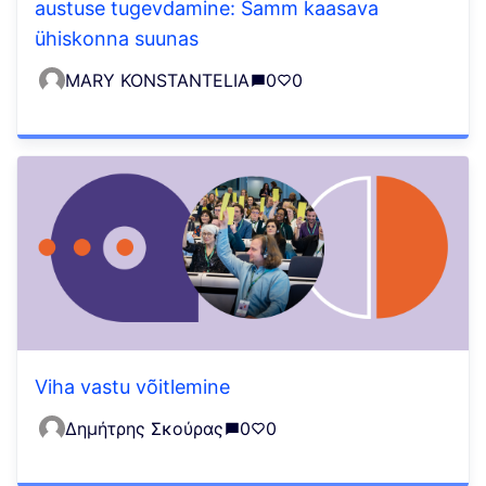
austuse tugevdamine: Samm kaasava
ühiskonna suunas
MARY KONSTANTELIA
0
0
Viha vastu võitlemine
Δημήτρης Σκούρας
0
0