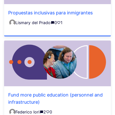
Propuestas inclusivas para inmigrantes
Lismary del Prado
0
1
Fund more public education (personnel and
infrastructure)
Federico Iori
2
0