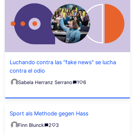
Luchando contra las "fake news" se lucha
contra el odio
Sabela Herranz Serrano
1
6
Sport als Methode gegen Hass
Finn Blunck
2
3