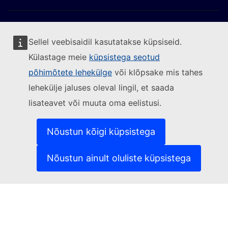
Sellel veebisaidil kasutatakse küpsiseid.
Külastage meie
küpsistega seotud
Jälgige Euroopa Komisjoni
põhimõtete lehekülge
või klõpsake mis tahes
lehekülje jaluses oleval lingil, et saada
(Välislink)
Võtke meiega ühendust
lisateavet või muuta oma eelistusi.
(Välislink)
Teatage turvanõrkusest
(Välislink)
Keeled meie veebisaitidel
(Välislink)
Küpsised
Nõustun kõigi küpsistega
(Välislink)
Isikuandmete kaitse
(Välislink)
Õigusteave
Nõustun ainult oluliste küpsistega
Juurdepääsetavus