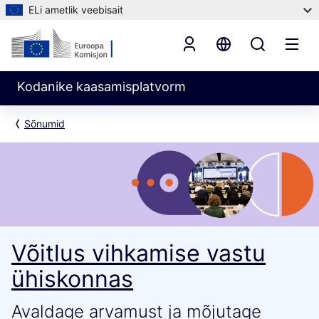
ELi ametlik veebisait
Kodanike kaasamisplatvorm
Sõnumid
Võitlus vihkamise vastu
ühiskonnas
Avaldage arvamust ja mõjutage