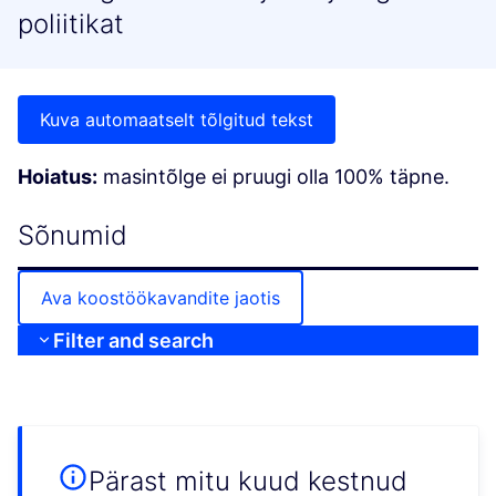
poliitikat
Kuva automaatselt tõlgitud tekst
Hoiatus:
masintõlge ei pruugi olla 100% täpne.
Sõnumid
Ava koostöökavandite jaotis
Filter and search
Pärast mitu kuud kestnud