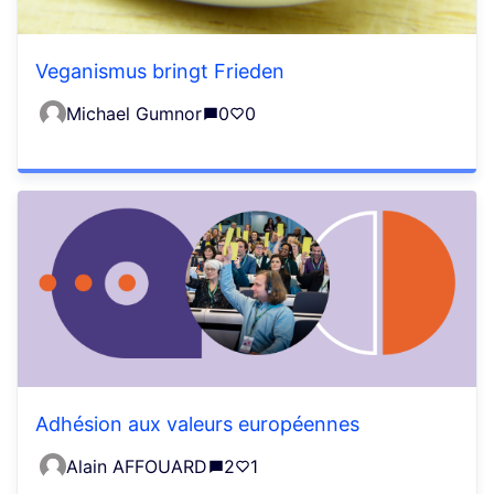
Veganismus bringt Frieden
Michael Gumnor
0
0
Adhésion aux valeurs européennes
Alain AFFOUARD
2
1