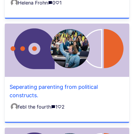
Helena Frohn
0
1
Seperating parenting from political
constructs.
febl the fourth
1
2