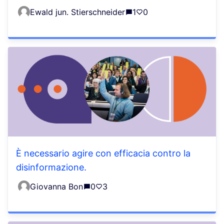
Ewald jun. Stierschneider
1
0
È necessario agire con efficacia contro la
disinformazione.
Giovanna Bon
0
3