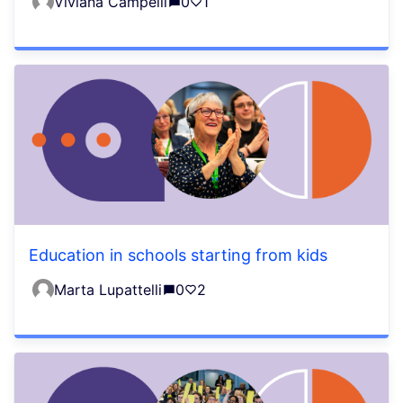
Viviana Campelli
0
1
Education in schools starting from kids
Marta Lupattelli
0
2