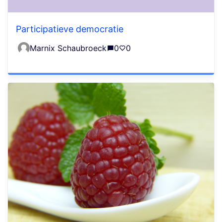
Participatieve democratie
Marnix Schaubroeck
0
0