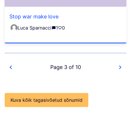
Stop war make love
Luca Sparnacci
1
0
Page 3 of 10
Kuva kõik tagasivõetud sõnumid