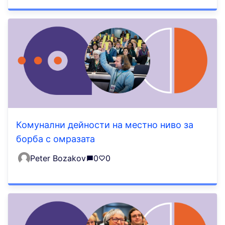
Комунални дейности на местно ниво за
борба с омразата
Peter Bozakov
0
0