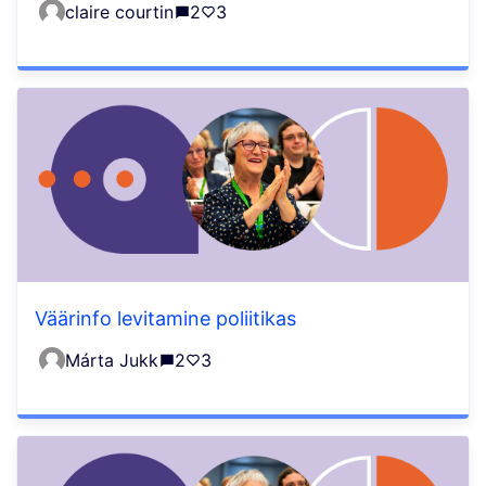
claire courtin
2
3
Väärinfo levitamine poliitikas
Márta Jukk
2
3