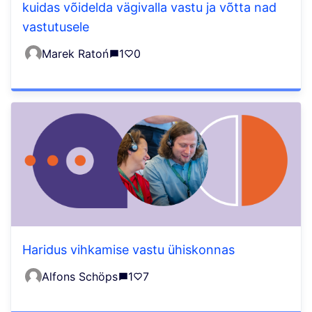
kuidas võidelda vägivalla vastu ja võtta nad
vastutusele
Marek Ratoń
1
0
Haridus vihkamise vastu ühiskonnas
Alfons Schöps
1
7