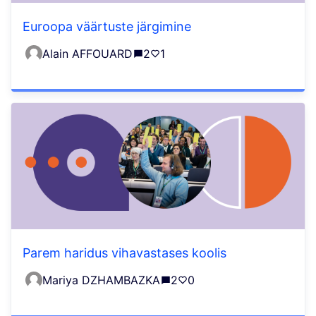
Euroopa väärtuste järgimine
Alain AFFOUARD
2
1
Parem haridus vihavastases koolis
Mariya DZHAMBAZKA
2
0