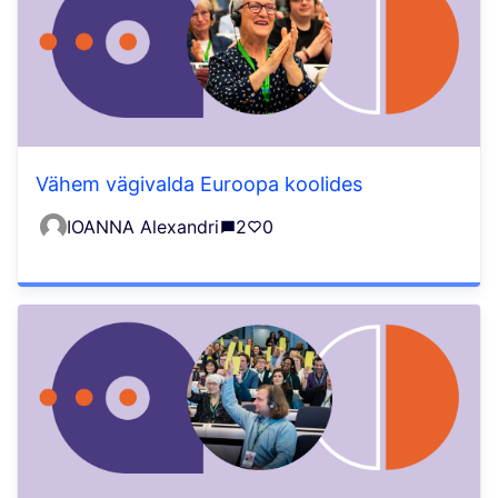
Vähem vägivalda Euroopa koolides
IOANNA Alexandri
2
0