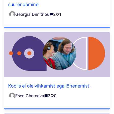
suurendamine
Georgia Dimitriou
2
1
Koolis ei ole vihkamist ega lõhenemist.
Esen Cherneva
2
0