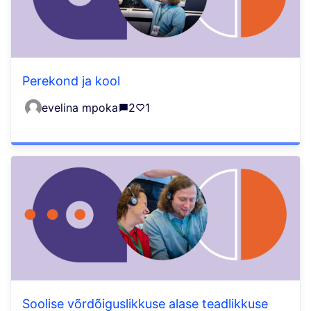
Perekond ja kool
evelina mpoka
2
1
Soolise võrdõiguslikkuse alase teadlikkuse