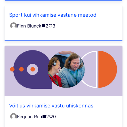
Sport kui vihkamise vastane meetod
Finn Blunck
2
3
Võitlus vihkamise vastu ühiskonnas
Kequan Ren
2
0