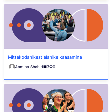
Mittekodanikest elanike kaasamine
Aamina Shahid
3
0