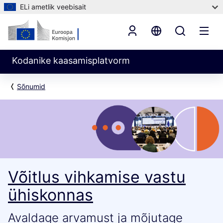
ELi ametlik veebisait
Kodanike kaasamisplatvorm
Sõnumid
Võitlus vihkamise vastu
ühiskonnas
Avaldage arvamust ja mõjutage