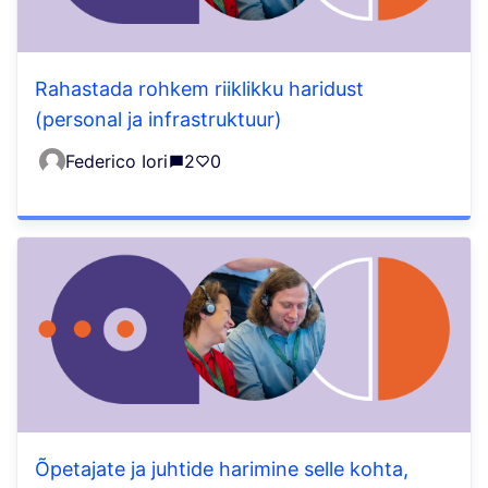
Rahastada rohkem riiklikku haridust
(personal ja infrastruktuur)
Federico Iori
2
0
Õpetajate ja juhtide harimine selle kohta,