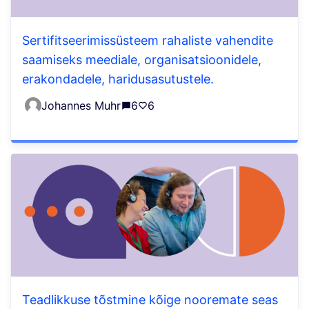
Sertifitseerimissüsteem rahaliste vahendite
saamiseks meediale, organisatsioonidele,
erakondadele, haridusasutustele.
Johannes Muhr
6
6
Teadlikkuse tõstmine kõige nooremate seas