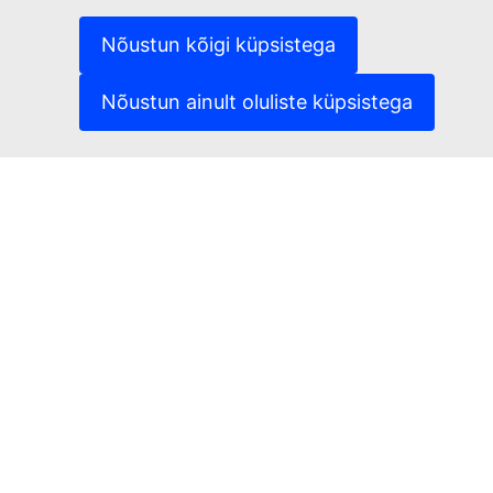
(Välislink)
Keeled meie veebisaitidel
(Välislink)
Küpsised
Nõustun kõigi küpsistega
(Välislink)
Isikuandmete kaitse
(Välislink)
Õigusteave
Nõustun ainult oluliste küpsistega
Juurdepääsetavus