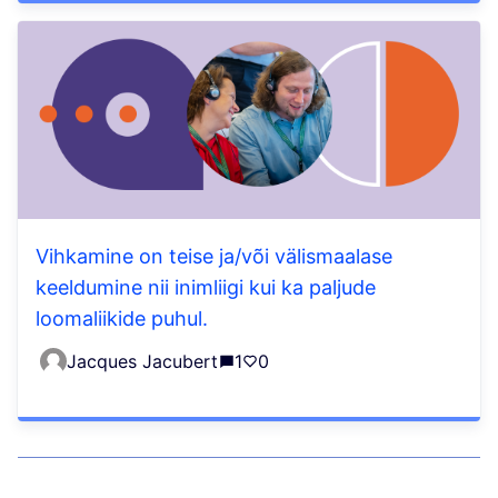
Vihkamine on teise ja/või välismaalase
keeldumine nii inimliigi kui ka paljude
loomaliikide puhul.
Jacques Jacubert
1
0