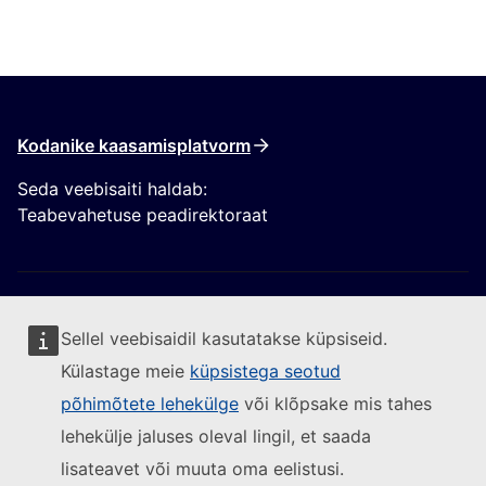
Kodanike kaasamisplatvorm
Seda veebisaiti haldab:
Teabevahetuse peadirektoraat
Sellel veebisaidil kasutatakse küpsiseid.
Külastage meie
küpsistega seotud
Jälgige Euroopa Komisjoni
põhimõtete lehekülge
või klõpsake mis tahes
lehekülje jaluses oleval lingil, et saada
(Välislink)
Võtke meiega ühendust
lisateavet või muuta oma eelistusi.
(Välislink)
Teatage turvanõrkusest