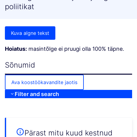
poliitikat
Kuva algne tekst
Hoiatus:
masintõlge ei pruugi olla 100% täpne.
Sõnumid
Ava koostöökavandite jaotis
Filter and search
Pärast mitu kuud kestnud