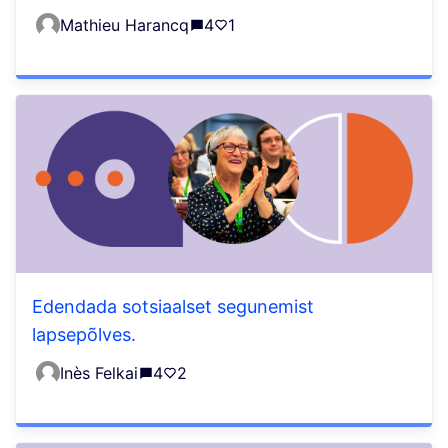
Mathieu Harancq
4
1
Edendada sotsiaalset segunemist
lapsepõlves.
Inès Felkai
4
2