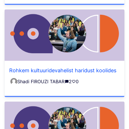
Rohkem kultuuridevahelist haridust koolides
Shadi FIROUZI TABAR
2
0