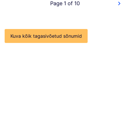
Page 1 of 10
Kuva kõik tagasivõetud sõnumid