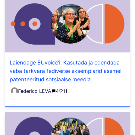
Laiendage EUvoice’i: Kasutada ja edendada
vaba tarkvara fediverse eksemplarid asemel
patenteeritud sotsiaalse meedia
Federico LEVA
4
11