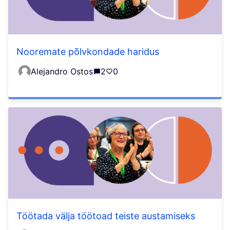
Nooremate põlvkondade haridus
Alejandro Ostos
2
0
Töötada välja töötoad teiste austamiseks