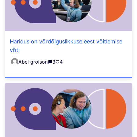
Haridus on võrdõiguslikkuse eest võitlemise
võti
Abel groison
3
4