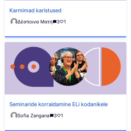
Karmimad karistused
Δέσποινα Ματη
3
1
Seminaride korraldamine ELi kodanikele
Sofia Zangana
3
1