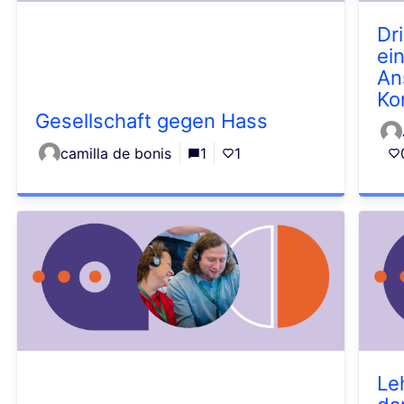
Dr
ei
An
Ko
Gesellschaft gegen Hass
camilla de bonis
1
1
Le