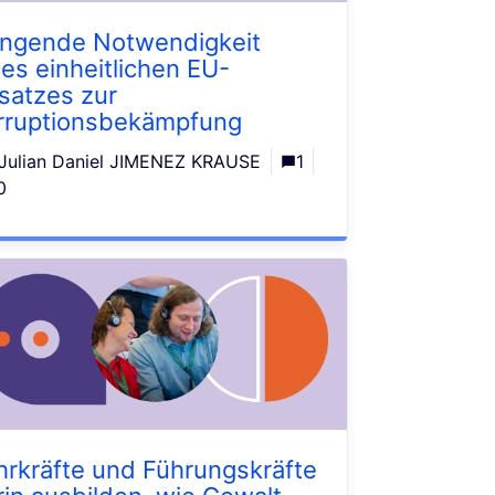
ingende Notwendigkeit
nes einheitlichen EU-
satzes zur
rruptionsbekämpfung
Julian Daniel JIMENEZ KRAUSE
1
0
hrkräfte und Führungskräfte