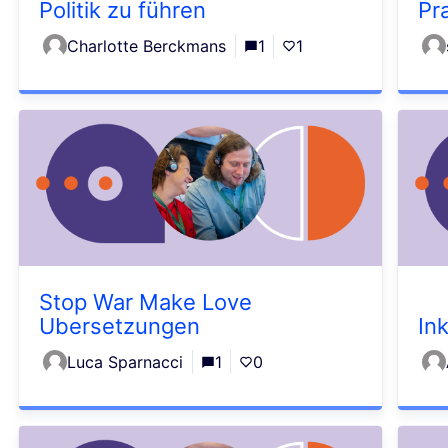
Politik zu führen
Pr
Charlotte Berckmans
1
1
Stop War Make Love
Ubersetzungen
In
Luca Sparnacci
1
0