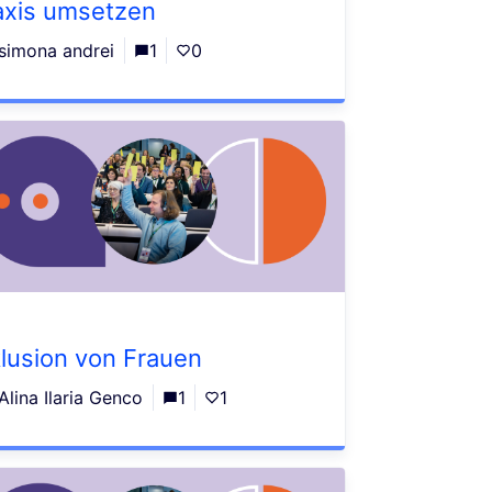
axis umsetzen
simona andrei
1
0
klusion von Frauen
Alina Ilaria Genco
1
1