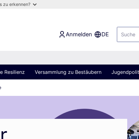
as zu erkennen?
Anmelden
DE
 Resilienz
Versammlung zu Bestäubern
Jugendpolit
e
r