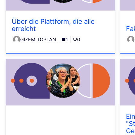
Über die Plattform, die alle
erreicht
Fa
GİZEM TOPTAN
1
0
Ei
"S
Ge