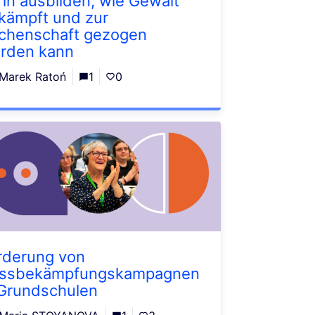
rin ausbilden, wie Gewalt
kämpft und zur
chenschaft gezogen
rden kann
Marek Ratoń
1
0
rderung von
ssbekämpfungskampagnen
 Grundschulen