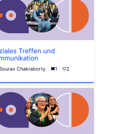
ziales Treffen und
mmunikation
Sourav Chakraborty
1
2