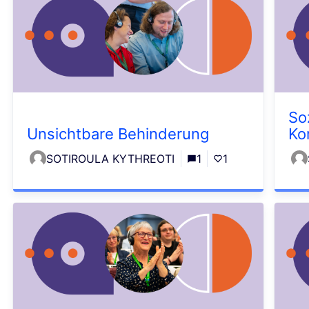
So
Unsichtbare Behinderung
Ko
SOTIROULA KYTHREOTI
1
1