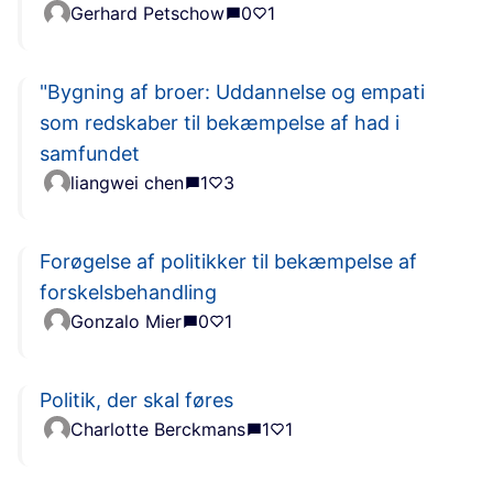
Gerhard Petschow
0
1
"Bygning af broer: Uddannelse og empati
som redskaber til bekæmpelse af had i
samfundet
liangwei chen
1
3
Forøgelse af politikker til bekæmpelse af
forskelsbehandling
Gonzalo Mier
0
1
Politik, der skal føres
Charlotte Berckmans
1
1