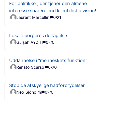
For politikker, der tjener den almene
interesse snarere end klientelist division!
Laurent Marcellin
0
1
Lokale borgeres deltagelse
Gülşah AYZİT
0
0
Uddannelse i "menneskets funktion"
Renato Scarso
0
0
Stop de afskyelige hadforbrydelser
Neo Sjöholm
0
0