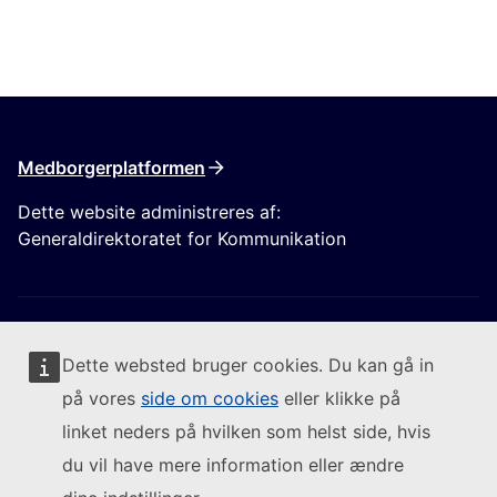
Medborgerplatformen
Dette website administreres af:
Generaldirektoratet for Kommunikation
Dette websted bruger cookies. Du kan gå in
på vores
side om cookies
eller klikke på
Følg Europa-Kommissionen
linket neders på hvilken som helst side, hvis
du vil have mere information eller ændre
(Eksternt link)
Kontakt os