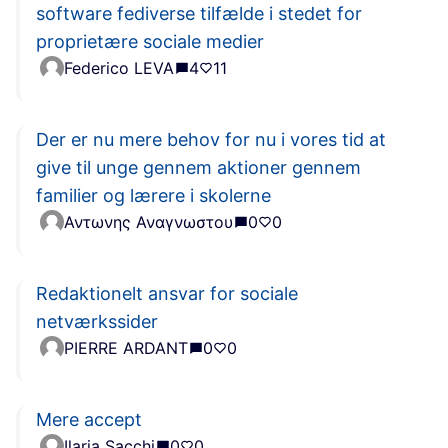
software fediverse tilfælde i stedet for
proprietære sociale medier
Federico LEVA
4
11
Der er nu mere behov for nu i vores tid at
give til unge gennem aktioner gennem
familier og lærere i skolerne
Αντωνης Αναγνωστου
0
0
Redaktionelt ansvar for sociale
netværkssider
PIERRE ARDANT
0
0
Mere accept
Ilaria Sacchi
0
0