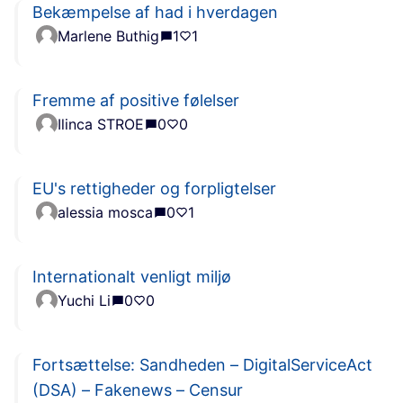
Bekæmpelse af had i hverdagen
Marlene Buthig
1
1
Fremme af positive følelser
Ilinca STROE
0
0
EU's rettigheder og forpligtelser
alessia mosca
0
1
Internationalt venligt miljø
Yuchi Li
0
0
Fortsættelse: Sandheden – DigitalServiceAct
(DSA) – Fakenews – Censur