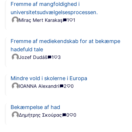
Fremme af mangfoldighed i
universitetsudvælgelsesprocessen.
Miraç Mert Karakaş
1
1
Fremme af mediekendskab for at bekæmpe
hadefuld tale
Jozef Dudáš
1
3
Mindre vold i skolerne i Europa
IOANNA Alexandri
2
0
Bekæmpelse af had
Δημήτρης Σκούρας
0
0