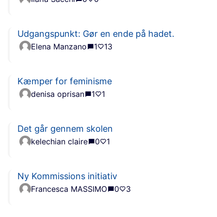
Udgangspunkt: Gør en ende på hadet.
Elena Manzano
1
13
Kæmper for feminisme
denisa oprisan
1
1
Det går gennem skolen
kelechian claire
0
1
Ny Kommissions initiativ
Francesca MASSIMO
0
3