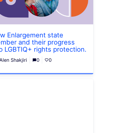
w Enlargement state
mber and their progress
to LGBTIQ+ rights protection.
Alen Shakjiri
0
0