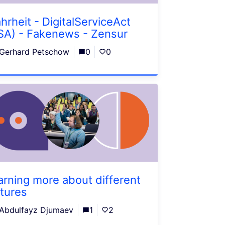
hrheit - DigitalServiceAct
SA) - Fakenews - Zensur
Gerhard Petschow
0
0
arning more about different
ltures
Abdulfayz Djumaev
1
2