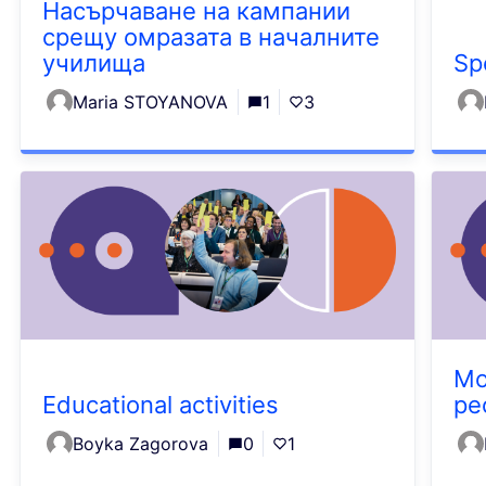
Насърчаване на кампании
срещу омразата в началните
училища
Sp
Maria STOYANOVA
1
3
Mo
Educational activities
pe
Boyka Zagorova
0
1