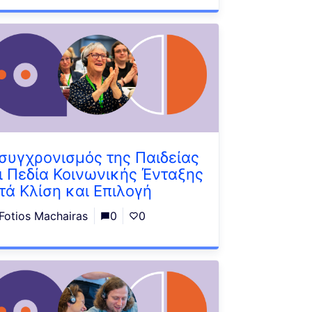
συγχρονισμός της Παιδείας
ι Πεδία Κοινωνικής Ένταξης
τά Κλίση και Επιλογή
Fotios Machairas
0
0