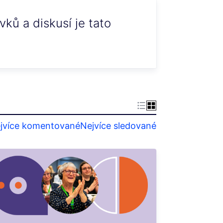
ků a diskusí je tato
jvíce komentované
Nejvíce sledované