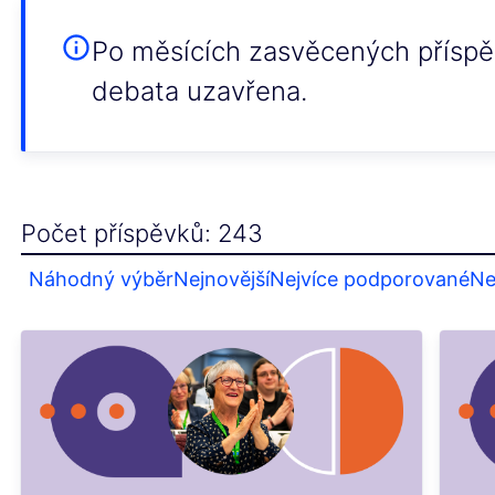
Po měsících zasvěcených příspěv
debata uzavřena.
Počet příspěvků: 243
Náhodný výběr
Nejnovější
Nejvíce podporované
Ne