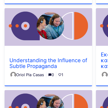
Εκ
Understanding the Influence of
κα
Subtle Propaganda
κα
Oriol Pla Casas
0
1