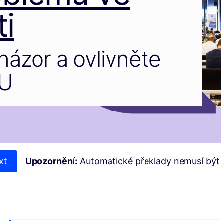
i
názor a ovlivněte
EU
xt
Upozornění:
Automatické překlady nemusí být