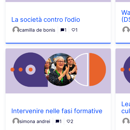
Wa
La società contro l’odio
(D
camilla de bonis
1
1
Le
Intervenire nelle fasi formative
cu
simona andrei
1
2