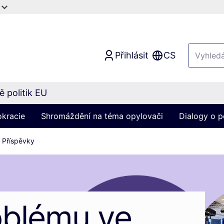
Přihlásit
CS
 politik EU
okracie
Shromáždění na téma opylovači
Dialogy o p
Příspěvky
oblému ve