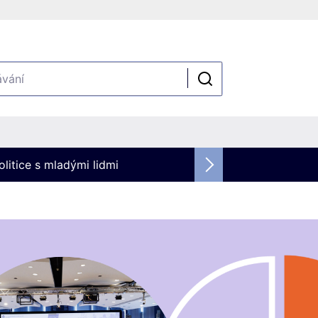
olitice s mladými lidmi