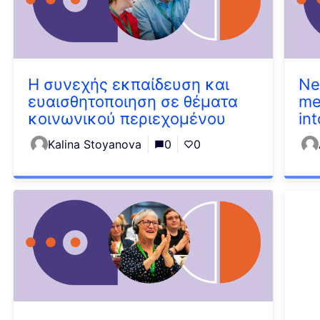
Η συνεχής εκπαίδευση και
Ne
ευαισθητοποιηση σε θέματα
me
κοινωνικού περιεχομένου
in
Kalina Stoyanova
0
0