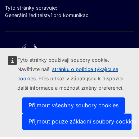
Tyto stránky spravuje:
Generální ředitelství pro komunikaci
Tyto stránky používají soubory cookie.
Следвайте Европейската комисия
Navštivte naši
stránku o politice týkající se
cookies
. Přes odkaz v zápatí jsou k dispozici
(Externí odkaz)
Kontakt
další informace a možnost změny preferencí.
(Externí odkaz)
Nahlásit zranitelnost IT
(Ext
Jazyková politika na našich internetových stránkách
(Externí odkaz)
Cookies
Přijmout všechny soubory cookies
(Externí odkaz)
Politika ochrany soukromí
(Externí odkaz)
Právní upozornění
Přijmout pouze základní soubory cookies
Dostupnost