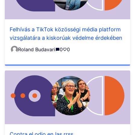
Felhívás a TikTok közösségi média platform
vizsgálatára a kiskorúak védelme érdekében
Roland Budavari
0
0
Contra el odio en las rrss