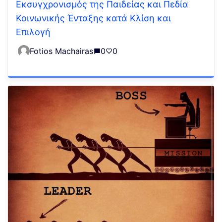
Εκσυγχρονισμός της Παιδείας και Πεδία
Κοινωνικής Ένταξης κατά Κλίση και
Επιλογή
Fotios Machairas
0
0