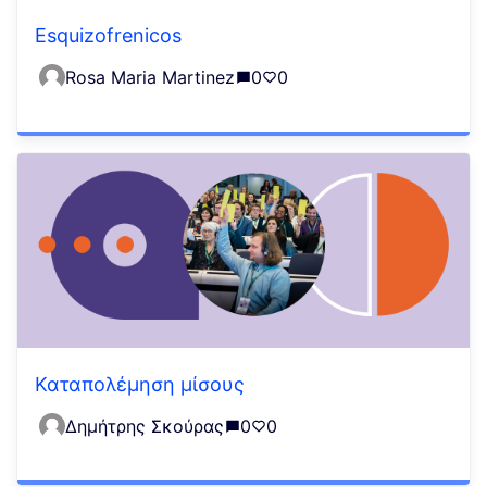
Esquizofrenicos
Rosa Maria Martinez
0
0
Καταπολέμηση μίσους
Δημήτρης Σκούρας
0
0