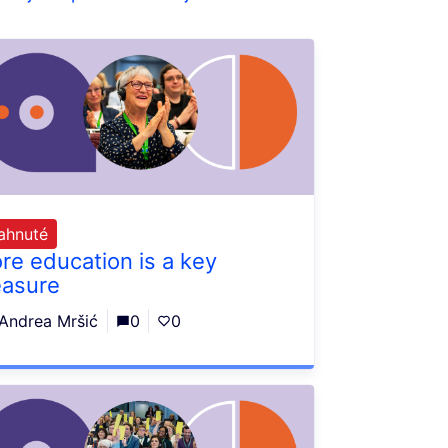
iahnuté
re education is a key
asure
Andrea Mršić
0
0