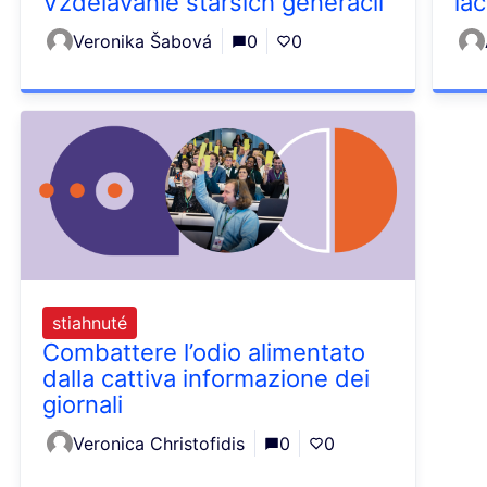
Vzdelávanie starších generácií
lac
Veronika Šabová
0
0
stiahnuté
Combattere l’odio alimentato
dalla cattiva informazione dei
giornali
Veronica Christofidis
0
0