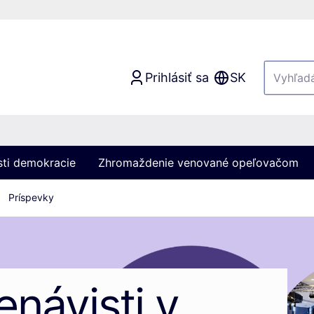
Prihlásiť sa
SK
sti demokracie
Zhromaždenie venované opeľovačom
Príspevky
enávisti v