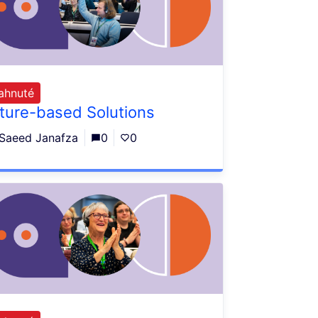
iahnuté
ture-based Solutions
Saeed Janafza
0
0