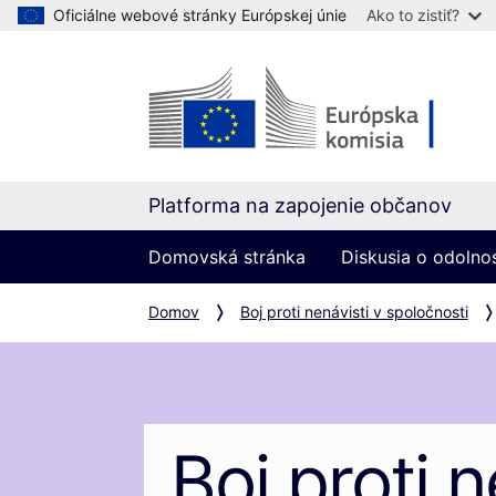
Oficiálne webové stránky Európskej únie
Ako to zistiť?
Platforma na zapojenie občanov
Domovská stránka
Diskusia o odolno
Domov
Boj proti nenávisti v spoločnosti
Boj proti n