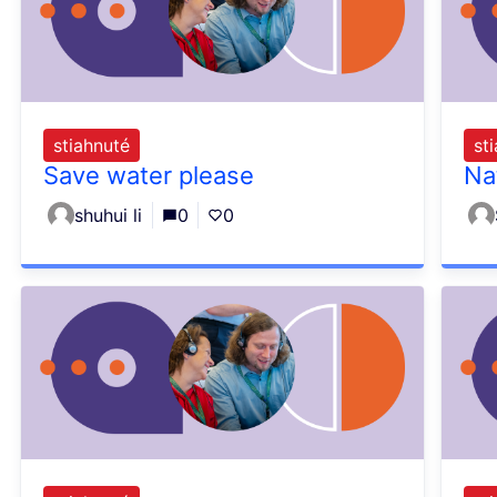
stiahnuté
st
Save water please
Na
shuhui li
0
0