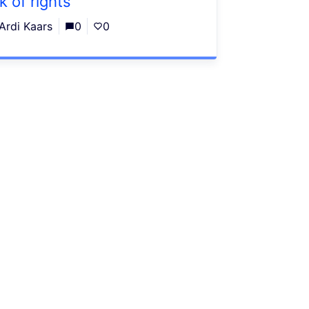
k of rights
Ardi Kaars
0
0