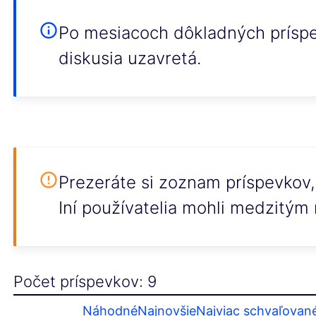
Po mesiacoch dôkladných príspev
diskusia uzavretá.
Prezeráte si zoznam príspevkov, k
Iní používatelia mohli medzitým 
Počet príspevkov: 9
Náhodné
Najnovšie
Najviac schvaľovan