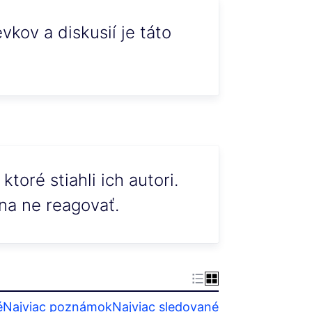
kov a diskusií je táto
toré stiahli ich autori.
na ne reagovať.
é
Najviac poznámok
Najviac sledované