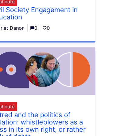
iahnuté
vil Society Engagement in
ucation
Iriet Danon
0
0
iahnuté
tred and the politics of
olation: whistleblowers as a
ss in its own right, or rather