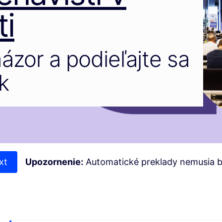
i
názor a podieľajte sa
k
xt
Upozornenie:
Automatické preklady nemusia b