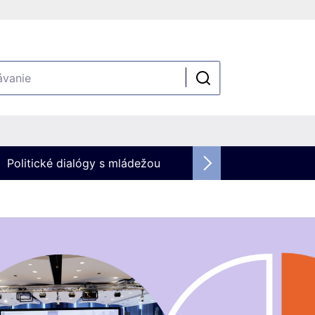
Politické dialógy s mládežou