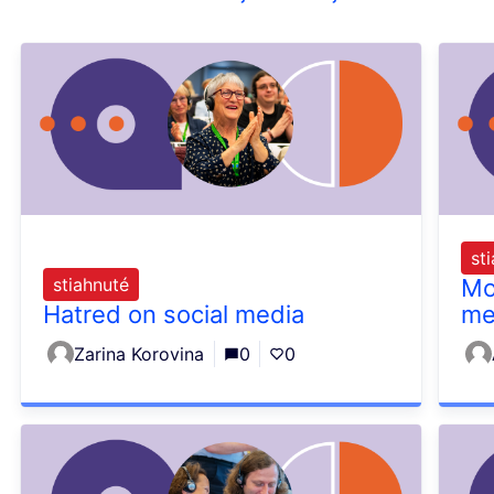
st
stiahnuté
Mo
Hatred on social media
me
Zarina Korovina
0
0