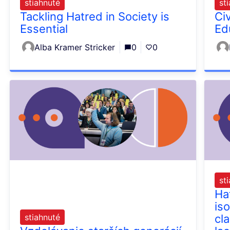
stiahnuté
st
Tackling Hatred in Society is
Ci
Essential
Ed
Alba Kramer Stricker
0
0
st
Ha
is
stiahnuté
cla