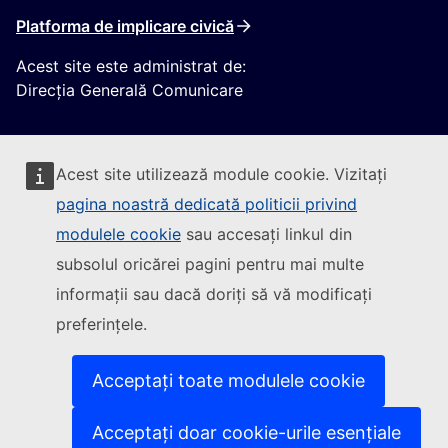
Platforma de implicare civică
Acest site este administrat de:
Direcția Generală Comunicare
Acest site utilizează module cookie. Vizitați
pagina noastră dedicată politicii privind
modulele cookie
sau accesați linkul din
Urmăriți Comisia Europeană
subsolul oricărei pagini pentru mai multe
informații sau dacă doriți să vă modificați
(Link extern)
Contactați-ne
preferințele.
(Link extern)
Semnalați o vulnerabilitate informatică
(Link extern)
Versiunile lingvistice ale site-urilor noastre
(Link extern)
Cookie-uri
Acceptați toate modulele cookie
(Link extern)
Politica de confidențialitate
(Link extern)
Aviz juridic
Acceptați doar cookie-urile esențiale
Accesibilitate