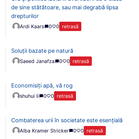
de sine stătătoare, sau mai degrabă lipsa
drepturilor
Ardi Kaars
0
0
retrasă
Soluții bazate pe natură
Saeed Janafza
0
0
retrasă
Economisiți apă, vă rog
shuhui li
0
0
retrasă
Combaterea urii în societate este esențială
Alba Kramer Stricker
0
0
retrasă