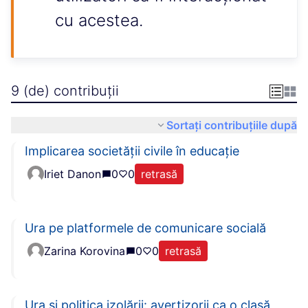
cu acestea.
9 (de) contribuții
Sortați contribuțiile după
Implicarea societății civile în educație
Iriet Danon
0
0
retrasă
Ura pe platformele de comunicare socială
Zarina Korovina
0
0
retrasă
Ura și politica izolării: avertizorii ca o clasă