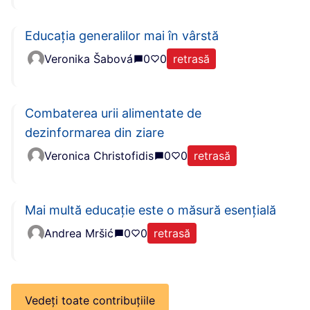
Educația generalilor mai în vârstă
Veronika Šabová
0
0
retrasă
Combaterea urii alimentate de
dezinformarea din ziare
Veronica Christofidis
0
0
retrasă
Mai multă educație este o măsură esențială
Andrea Mršić
0
0
retrasă
Vedeți toate contribuțiile