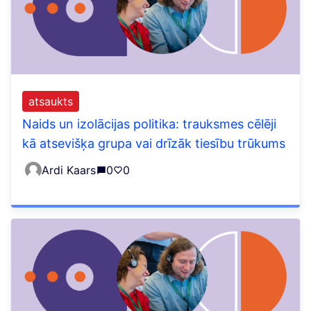
atsaukts
Naids un izolācijas politika: trauksmes cēlēji
kā atsevišķa grupa vai drīzāk tiesību trūkums
Ardi Kaars
0
0