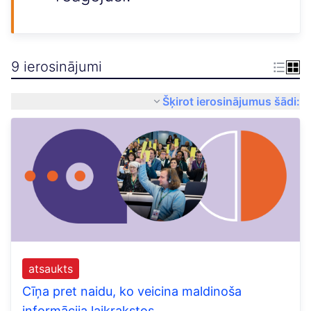
9 ierosinājumi
Šķirot ierosinājumus šādi:
atsaukts
Cīņa pret naidu, ko veicina maldinoša
informācija laikrakstos