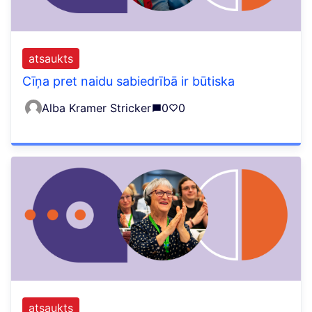
atsaukts
Cīņa pret naidu sabiedrībā ir būtiska
Alba Kramer Stricker
0
0
atsaukts