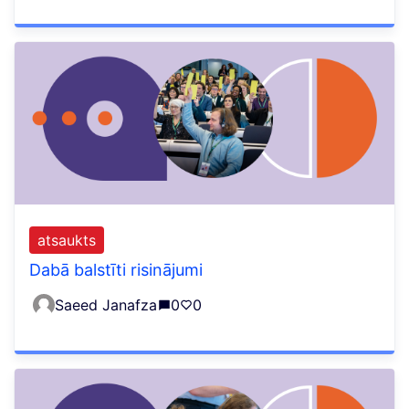
atsaukts
Dabā balstīti risinājumi
Saeed Janafza
0
0