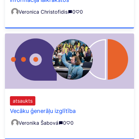
Veronica Christofidis
0
0
atsaukts
Vecāku ģenerāļu izglītība
Veronika Šabová
0
0