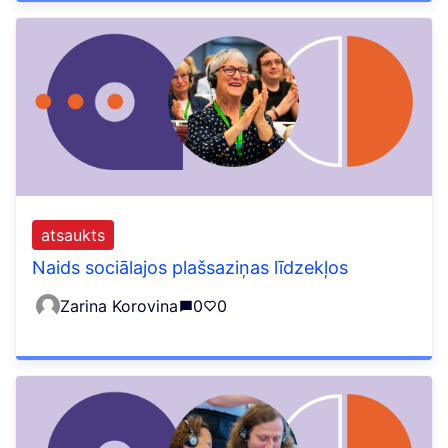
atsaukts
Naids sociālajos plašsaziņas līdzekļos
Zarina Korovina
0
0