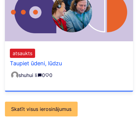
atsaukts
Taupiet ūdeni, lūdzu
shuhui li
0
0
Skatīt visus ierosinājumus