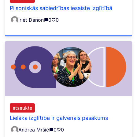
Pilsoniskās sabiedrības iesaiste izglītībā
Iriet Danon
0
0
atsaukts
Lielāka izglītība ir galvenais pasākums
Andrea Mršić
0
0