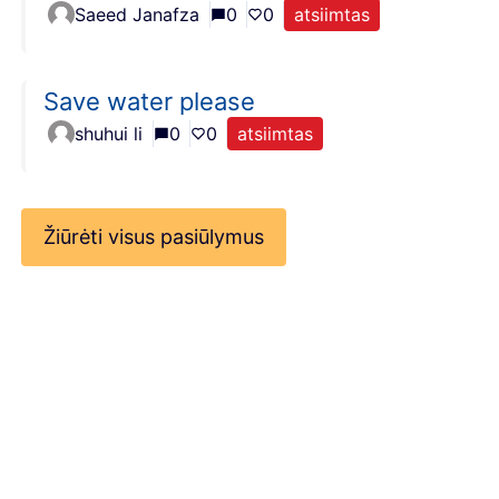
Saeed Janafza
0
0
atsiimtas
Save water please
shuhui li
0
0
atsiimtas
Žiūrėti visus pasiūlymus