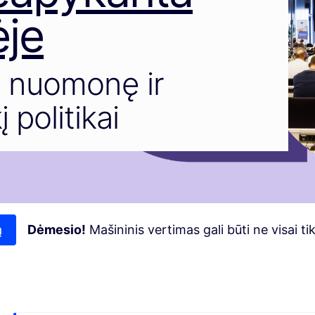
je
o nuomonę ir
 politikai
ą
Dėmesio!
Mašininis vertimas gali būti ne visai t