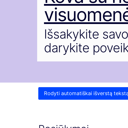
visuomenė
Išsakykite sav
darykite poveikį
Rodyti automatiškai išverstą tekst