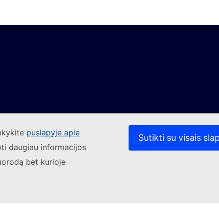
ankykite
puslapyje apie
Sutikti su visais sla
oti daugiau informacijos
uorodą bet kurioje
(Išorės nuoroda)
Susisiekite su mumis
uoroda)
(Išorės nuoroda)
(Išorės nuoroda)
(
mūsų interneto svetainėse
Slapukai
Privatumo politika