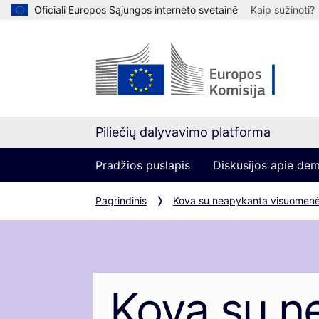
Oficiali Europos Sąjungos interneto svetainė
Kaip sužinoti?
Piliečių dalyvavimo platforma
Pradžios puslapis
Diskusijos apie de
Pagrindinis
Kova su neapykanta visuomenė
Kova su n