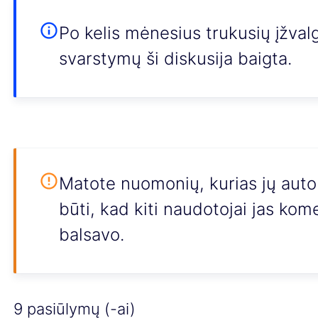
Po kelis mėnesius trukusių įžval
svarstymų ši diskusija baigta.
Matote nuomonių, kurias jų autor
būti, kad kiti naudotojai jas kom
balsavo.
9 pasiūlymų (-ai)