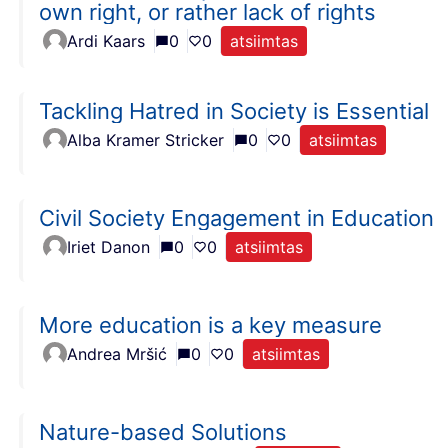
own right, or rather lack of rights
Ardi Kaars
0
0
atsiimtas
Tackling Hatred in Society is Essential
Alba Kramer Stricker
0
0
atsiimtas
Civil Society Engagement in Education
Iriet Danon
0
0
atsiimtas
More education is a key measure
Andrea Mršić
0
0
atsiimtas
Nature-based Solutions