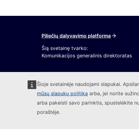
Piliečių dalyvavimo platforma
Šią svetainę tvarko:
Komunikacijos generalinis direktoratas
Šioje svetainėje naudojami slapukai. Apsil
mūsų slapukų politiką
arba, jei norite sužin
arba pakeisti savo parinktis, spustelėkite n
Sekite Europos Komisijos naujienas
poraštėje.
(Išorės n
Pranešti apie IT pažeidžiamumą
Kalbos 