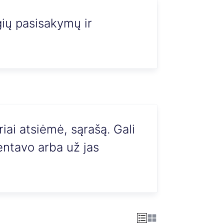
gių pasisakymų ir
iai atsiėmė, sąrašą. Gali
entavo arba už jas