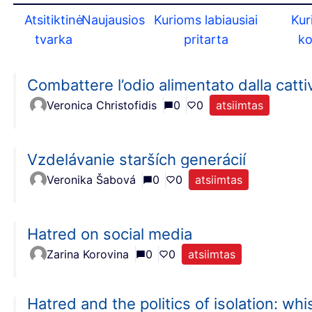
Atsitiktinė
Naujausios
Kurioms labiausiai
Kur
tvarka
pritarta
k
Combattere l’odio alimentato dalla catti
Veronica Christofidis
0
0
atsiimtas
Vzdelávanie starších generácií
Veronika Šabová
0
0
atsiimtas
Hatred on social media
Zarina Korovina
0
0
atsiimtas
Hatred and the politics of isolation: whi