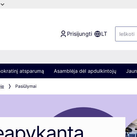
Prisijungti
LT
mokratinį atsparumą
Asamblėja dėl apdulkintojų
Jaun
je
Pasiūlymai
eapykanta