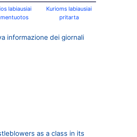
ios labiausiai
Kurioms labiausiai
omentuotos
pritarta
va informazione dei giornali
stleblowers as a class in its