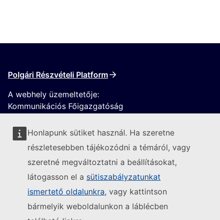
Polgári Részvételi Platform
A webhely üzemeltetője:
Kommunikációs Főigazgatóság
Honlapunk sütiket használ. Ha szeretne
részletesebben tájékozódni a témáról, vagy
szeretné megváltoztatni a beállításokat,
látogasson el a
sütiszabályzatunkat
Kövesse az Európai Bizottságot
ismertető oldalunkra
, vagy kattintson
bármelyik weboldalunkon a láblécben
(Külső hivatkozás)
Kapcsolatfelvétel