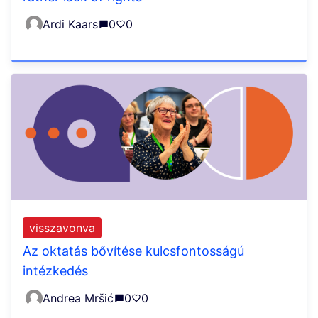
Ardi Kaars
0
0
visszavonva
Az oktatás bővítése kulcsfontosságú
intézkedés
Andrea Mršić
0
0