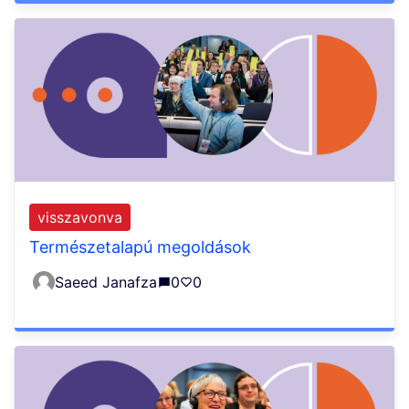
visszavonva
Természetalapú megoldások
Saeed Janafza
0
0