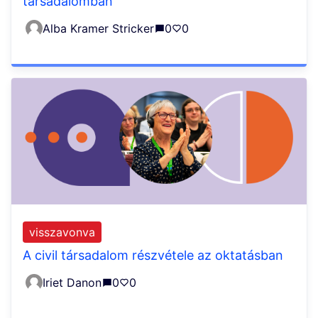
társadalomban
Alba Kramer Stricker
0
0
visszavonva
A civil társadalom részvétele az oktatásban
Iriet Danon
0
0