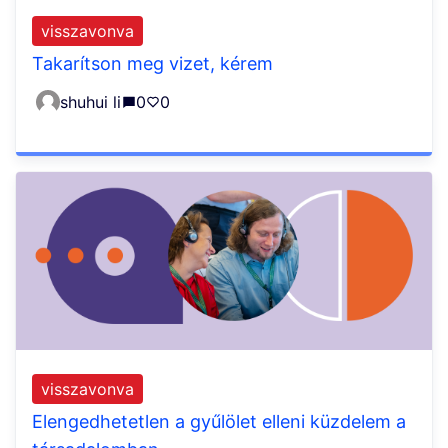
visszavonva
Takarítson meg vizet, kérem
shuhui li
0
0
visszavonva
Elengedhetetlen a gyűlölet elleni küzdelem a