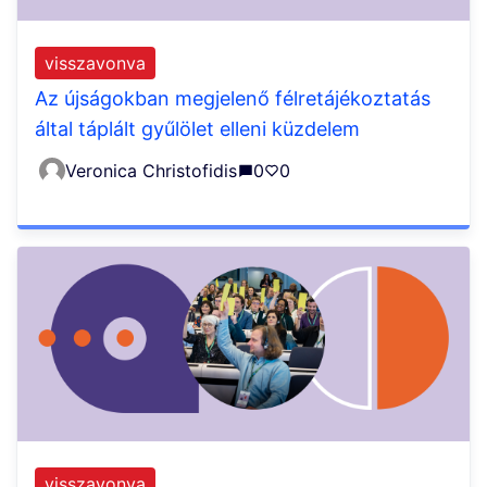
visszavonva
Az újságokban megjelenő félretájékoztatás
által táplált gyűlölet elleni küzdelem
Veronica Christofidis
0
0
visszavonva