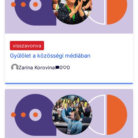
visszavonva
Gyűlölet a közösségi médiában
Zarina Korovina
0
0