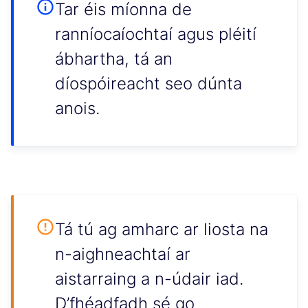
Tar éis míonna de
ranníocaíochtaí agus pléití
ábhartha, tá an
díospóireacht seo dúnta
anois.
Tá tú ag amharc ar liosta na
n-aighneachtaí ar
aistarraing a n-údair iad.
D’fhéadfadh sé go