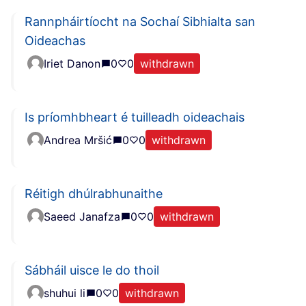
Rannpháirtíocht na Sochaí Sibhialta san
Oideachas
Iriet Danon
0
0
withdrawn
Is príomhbheart é tuilleadh oideachais
Andrea Mršić
0
0
withdrawn
Réitigh dhúlrabhunaithe
Saeed Janafza
0
0
withdrawn
Sábháil uisce le do thoil
shuhui li
0
0
withdrawn