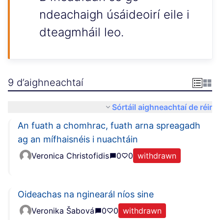
ndeachaigh úsáideoirí eile i
dteagmháil leo.
9 d’aighneachtaí
Sórtáil aighneachtaí de réir
An fuath a chomhrac, fuath arna spreagadh
ag an mífhaisnéis i nuachtáin
Veronica Christofidis
0
0
withdrawn
Oideachas na nginearál níos sine
Veronika Šabová
0
0
withdrawn