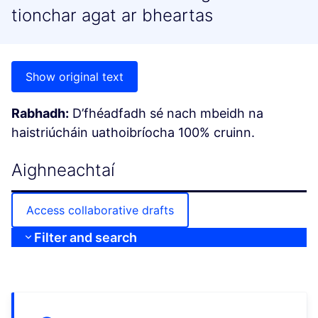
tionchar agat ar bheartas
Show original text
Rabhadh:
D’fhéadfadh sé nach mbeidh na
haistriúcháin uathoibríocha 100% cruinn.
Aighneachtaí
Access collaborative drafts
Filter and search