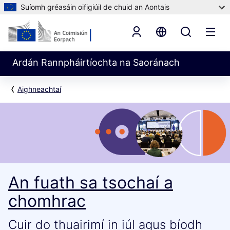
Suíomh gréasáin oifigiúil de chuid an Aontais
Ardán Rannpháirtíochta na Saoránach
Aighneachtaí
An fuath sa tsochaí a
chomhrac
Cuir do thuairimí in iúl agus bíodh