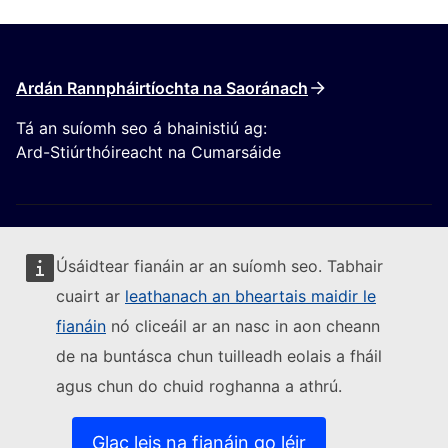
Ardán Rannpháirtíochta na Saoránach
Tá an suíomh seo á bhainistiú ag:
Ard-Stiúrthóireacht na Cumarsáide
Úsáidtear fianáin ar an suíomh seo. Tabhair
cuairt ar
leathanach an bheartais maidir le
Lean an Coimisiún Eorpach
fianáin
nó cliceáil ar an nasc in aon cheann
de na buntásca chun tuilleadh eolais a fháil
(External link)
Sonraí teagmhála
agus chun do chuid roghanna a athrú.
(External link)
Leochaileacht TF a thuairisciú
(External link)
Teangacha ar ár suíomhanna gréasáin
(External link)
Fianáin
Glac leis na fianáin go léir