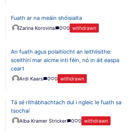
Fuath ar na meáin shóisialta
Zarina Korovina
0
0
withdrawn
An fuath agus polaitíocht an leithlisithe:
sceithirí mar aicme inti féin, nó in áit easpa
ceart
Ardi Kaars
0
0
withdrawn
Tá sé ríthábhachtach dul i ngleic le fuath sa
tsochaí
Alba Kramer Stricker
0
0
withdrawn