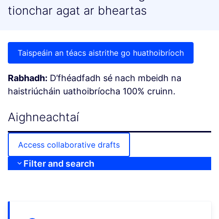
tionchar agat ar bheartas
Taispeáin an téacs aistrithe go huathoibríoch
Rabhadh:
D’fhéadfadh sé nach mbeidh na
haistriúcháin uathoibríocha 100% cruinn.
Aighneachtaí
Access collaborative drafts
Filter and search