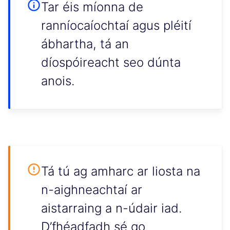
Tar éis míonna de
ranníocaíochtaí agus pléití
ábhartha, tá an
díospóireacht seo dúnta
anois.
Tá tú ag amharc ar liosta na
n-aighneachtaí ar
aistarraing a n-údair iad.
D’fhéadfadh sé go