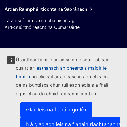
Ardán Rannpháirtíochta na Saoránach
Tá an suíomh seo á bhainistiú ag:
Ard-Stiúrthóireacht na Cumarsáide
Úsáidtear fianáin ar an suíomh seo. Tabhair
cuairt ar
leathanach an bheartais maidir le
Lean an Coimisiún Eorpach
fianáin
nó cliceáil ar an nasc in aon cheann
de na buntásca chun tuilleadh eolais a fháil
(External link)
Sonraí teagmhála
agus chun do chuid roghanna a athrú.
(External link)
Leochaileacht TF a thuairisciú
(External link)
Teangacha ar ár suíomhanna gréasáin
(External link)
Fianáin
Glac leis na fianáin go léir
(External link)
Beartas príobháideachais
(External link)
Fógra dlíthiúil
Ná glac ach leis na fianáin riachtanacha