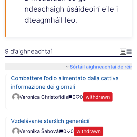
ndeachaigh úsáideoirí eile i
dteagmháil leo.
9 d’aighneachtaí
Sórtáil aighneachtaí de réir
Combattere l’odio alimentato dalla cattiva
informazione dei giornali
Veronica Christofidis
0
0
withdrawn
Vzdelávanie starších generácií
Veronika Šabová
0
0
withdrawn