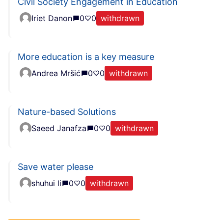
Civil Society Engagement in Education
Iriet Danon
0
0
withdrawn
More education is a key measure
Andrea Mršić
0
0
withdrawn
Nature-based Solutions
Saeed Janafza
0
0
withdrawn
Save water please
shuhui li
0
0
withdrawn