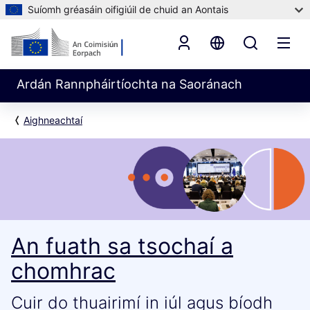
Suíomh gréasáin oifigiúil de chuid an Aontais
Ardán Rannpháirtíochta na Saoránach
Aighneachtaí
An fuath sa tsochaí a
chomhrac
Cuir do thuairimí in iúl agus bíodh