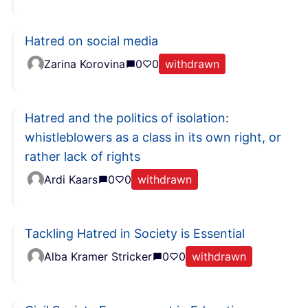
Hatred on social media
Zarina Korovina
0
0
withdrawn
Hatred and the politics of isolation:
whistleblowers as a class in its own right, or
rather lack of rights
Ardi Kaars
0
0
withdrawn
Tackling Hatred in Society is Essential
Alba Kramer Stricker
0
0
withdrawn