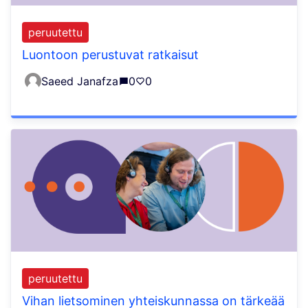
peruutettu
Luontoon perustuvat ratkaisut
Saeed Janafza
0
0
peruutettu
Vihan lietsominen yhteiskunnassa on tärkeää