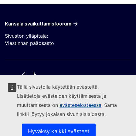
Kansalaisvaikuttamisfoorumi
Sivuston ylläpitäjä:
Viestinnän pääosasto
Tällä sivustolla käytetään evästeitä.
Seuraa Euroopan komissiota
Lisätietoja evästeiden käyttämisestä ja
muuttamisesta on
evästeselosteessa
. Sama
(Ulkoinen linkki)
Yhteydenotot
linkki löytyy jokaisen sivun alalaidasta.
(Ulkoinen linkki)
Ilmoita IT-haavoittuvuudesta
(Ulkoinen linkki)
Sivustojen kielivalikoima
(Ulkoinen linkki)
Evästeet
Hyväksy kaikki evästeet