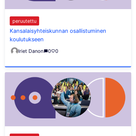
peruutettu
Kansalaisyhteiskunnan osallistuminen
koulutukseen
Iriet Danon
0
0