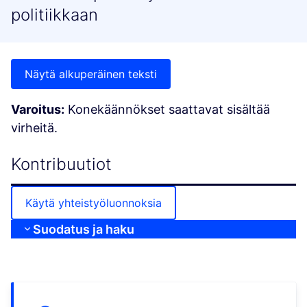
politiikkaan
Näytä alkuperäinen teksti
Varoitus:
Konekäännökset saattavat sisältää
virheitä.
Kontribuutiot
Käytä yhteistyöluonnoksia
Suodatus ja haku