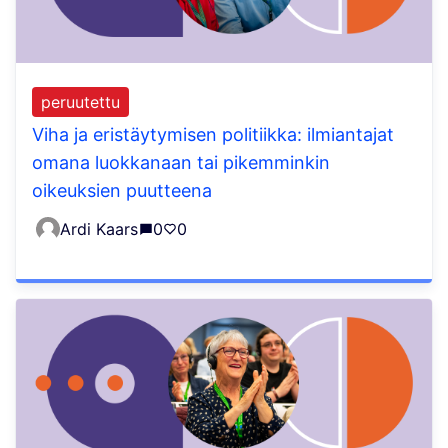
peruutettu
Viha ja eristäytymisen politiikka: ilmiantajat
omana luokkanaan tai pikemminkin
oikeuksien puutteena
Ardi Kaars
0
0