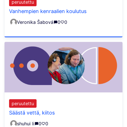
peruutettu
Vanhempien kenraalien koulutus
Veronika Šabová
0
0
peruutettu
Säästä vettä, kiitos
shuhui li
0
0