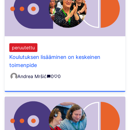
peruutettu
Koulutuksen lisääminen on keskeinen
toimenpide
Andrea Mršić
0
0