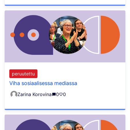
peruutettu
Viha sosiaalisessa mediassa
Zarina Korovina
0
0