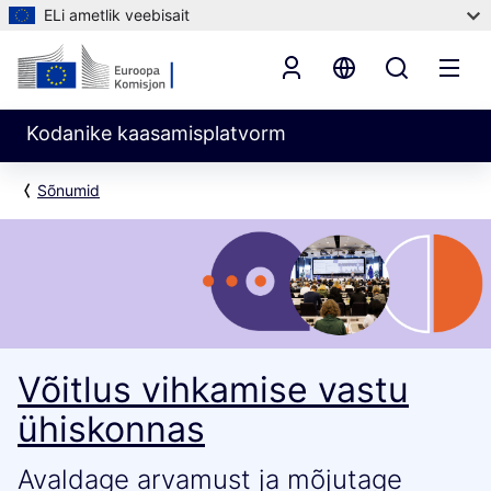
ELi ametlik veebisait
Kodanike kaasamisplatvorm
Sõnumid
Võitlus vihkamise vastu
ühiskonnas
Avaldage arvamust ja mõjutage