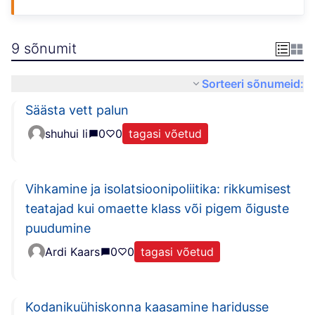
9 sõnumit
Sorteeri sõnumeid:
Säästa vett palun
shuhui li
0
0
tagasi võetud
Vihkamine ja isolatsioonipoliitika: rikkumisest
teatajad kui omaette klass või pigem õiguste
puudumine
Ardi Kaars
0
0
tagasi võetud
Kodanikuühiskonna kaasamine haridusse