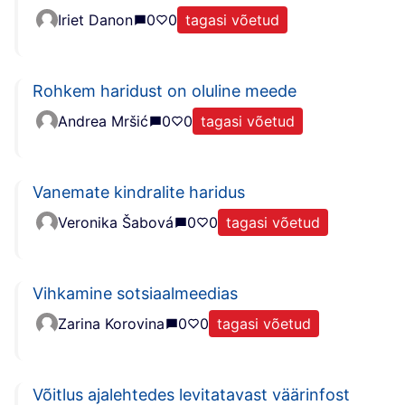
Iriet Danon
0
0
tagasi võetud
Rohkem haridust on oluline meede
Andrea Mršić
0
0
tagasi võetud
Vanemate kindralite haridus
Veronika Šabová
0
0
tagasi võetud
Vihkamine sotsiaalmeedias
Zarina Korovina
0
0
tagasi võetud
Võitlus ajalehtedes levitatavast väärinfost