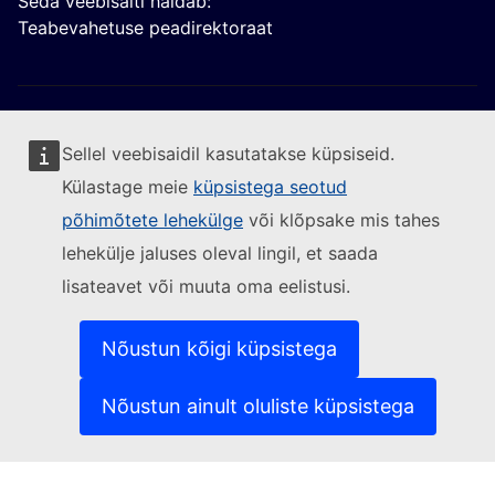
Seda veebisaiti haldab:
Teabevahetuse peadirektoraat
Sellel veebisaidil kasutatakse küpsiseid.
Külastage meie
küpsistega seotud
Jälgige Euroopa Komisjoni
põhimõtete lehekülge
või klõpsake mis tahes
lehekülje jaluses oleval lingil, et saada
(Välislink)
Võtke meiega ühendust
lisateavet või muuta oma eelistusi.
(Välislink)
Teatage turvanõrkusest
(Välislink)
Keeled meie veebisaitidel
(Välislink)
Küpsised
Nõustun kõigi küpsistega
(Välislink)
Isikuandmete kaitse
(Välislink)
Õigusteave
Nõustun ainult oluliste küpsistega
Juurdepääsetavus