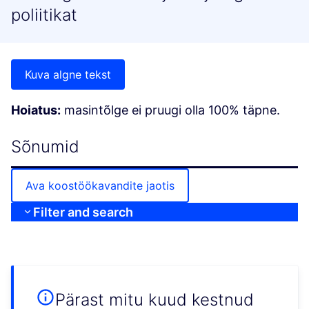
poliitikat
Kuva algne tekst
Hoiatus:
masintõlge ei pruugi olla 100% täpne.
Sõnumid
Ava koostöökavandite jaotis
Filter and search
Pärast mitu kuud kestnud