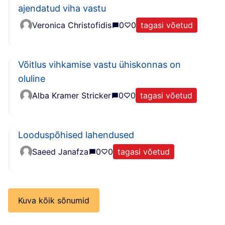
ajendatud viha vastu
Veronica Christofidis
0
0
tagasi võetud
Võitlus vihkamise vastu ühiskonnas on
oluline
Alba Kramer Stricker
0
0
tagasi võetud
Looduspõhised lahendused
Saeed Janafza
0
0
tagasi võetud
Kuva kõik sõnumid