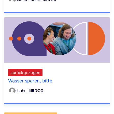
zurückgezogen
Wasser sparen, bitte
shuhui li
0
0