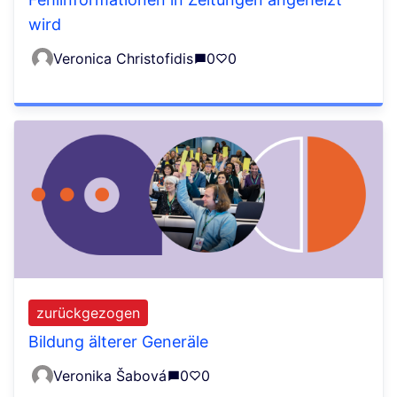
wird
Veronica Christofidis
0
0
zurückgezogen
Bildung älterer Generäle
Veronika Šabová
0
0