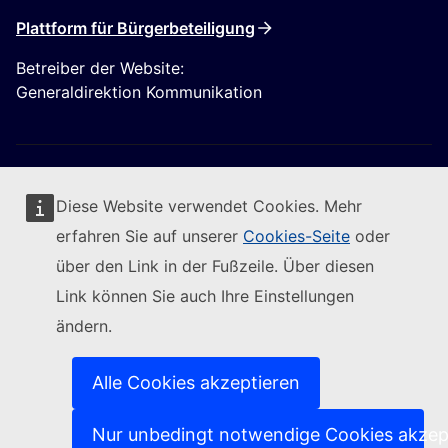
Plattform für Bürgerbeteiligung
Betreiber der Website:
Generaldirektion Kommunikation
Diese Website verwendet Cookies. Mehr
erfahren Sie auf unserer
Cookies-Seite
oder
Folgen Sie der Europäischen Kommission
über den Link in der Fußzeile. Über diesen
Link können Sie auch Ihre Einstellungen
(Externer Link)
Kontakt
ändern.
(Externer Link)
IT-Sicherheitslücke melden
(Externer Link)
Sprachen auf unseren Websites
(Externer Link)
Cookies
Alle Cookies akzeptieren
(Externer Link)
Schutz der Privatsphäre
(Externer Link)
Rechtlicher Hinweis
Nur unbedingt notwendige Cookies akzep