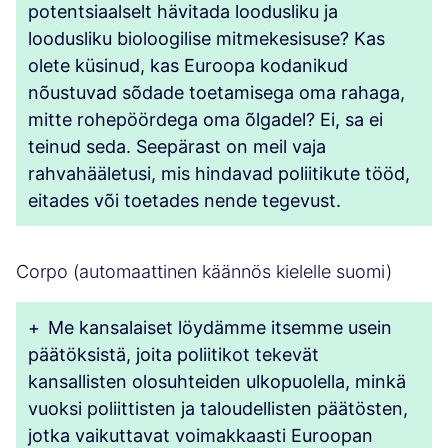
potentsiaalselt hävitada loodusliku ja
loodusliku bioloogilise mitmekesisuse? Kas
olete küsinud, kas Euroopa kodanikud
nõustuvad sõdade toetamisega oma rahaga,
mitte rohepöördega oma õlgadel? Ei, sa ei
teinud seda. Seepärast on meil vaja
rahvahääletusi, mis hindavad poliitikute tööd,
eitades või toetades nende tegevust.
Corpo (automaattinen käännös kielelle suomi)
+
Me kansalaiset löydämme itsemme usein
päätöksistä, joita poliitikot tekevät
kansallisten olosuhteiden ulkopuolella, minkä
vuoksi poliittisten ja taloudellisten päätösten,
jotka vaikuttavat voimakkaasti Euroopan