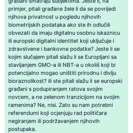
građani smatraju subjektima. Jeste li, na
primjer, pitali građane žele li da se povrijedi
njihova privatnost u pogledu njihovih
biometrijskih podataka ako ste ih odlučili
obvezati da imaju digitalnu osobnu iskaznicu
ili europski digitalni identitet koji uključuje i
zdravstvene i bankovne podatke? Jeste li se
kojim slučajem pitali slažu li se Europljani sa
stavljanjem GMO-a ili NBT-a u okoliš koji bi
potencijalno mogao uništiti prirodnu i divlju
bioraznolikost? ili ste pitali slažu li se europski
građani s podupiranjem ratova svojim
novcem, a ne zelenom tranzicijom na svojim
ramenima? Ne, nisi. Zato su nam potrebni
referendumi koji ocjenjuju rad političara
negiranjem ili podržavanjem njihovih
postupaka.