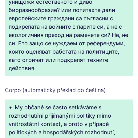
унищожи естественото и диво
биоразнообразие? или попитахте дали
европейските граждани са съгласни с
подкрепата на войните с парите си, а не с
екологичния преход на раменете си? Не, не
си. Ето защо се нуждаем от референдуми,
които оценяват работата на политиците,
като отричат или подкрепят техните
действия.
Corpo (automatický překlad do čeština)
+
My občané se často setkáváme s
rozhodnutími přijímanými politiky mimo
vnitrostátní kontext, a proto v případě
politických a hospodářských rozhodnutí,