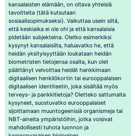
kansalaisten elämään, on oltava yhteisiä
tavoitteita (tätä kutsutaan
sosiaalisopimukseksi). Vaikuttaa usein siltä,
että keskiaika ei ole ohi ja että kansalaisia
pidetään subjekteina. Oletko esimerkiksi
kysynyt kansalaisilta, haluavatko he, että
heidän yksityisyyttään loukataan heidän
biometristen tietojensa osalta, kun olet
päättänyt velvoittaa heidät hankkimaan
digitaalisen henkilökortin tai eurooppalaisen
digitaalisen identiteetin, joka sisältää myös
terveys- ja pankkitietoja? Oletteko sattumalta
kysyneet, suostuvatko eurooppalaiset
sijoittamaan muuntogeenisiä organismeja tai
NBT-aineita ympäristöihin, jotka voisivat
mahdollisesti tuhota luonnon ja
luonnonvaraisen biologisen