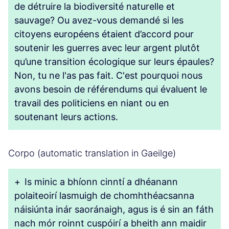
de détruire la biodiversité naturelle et
sauvage? Ou avez-vous demandé si les
citoyens européens étaient d’accord pour
soutenir les guerres avec leur argent plutôt
qu’une transition écologique sur leurs épaules?
Non, tu ne l'as pas fait. C'est pourquoi nous
avons besoin de référendums qui évaluent le
travail des politiciens en niant ou en
soutenant leurs actions.
Corpo (automatic translation in Gaeilge)
+
Is minic a bhíonn cinntí a dhéanann
polaiteoirí lasmuigh de chomhthéacsanna
náisiúnta inár saoránaigh, agus is é sin an fáth
nach mór roinnt cuspóirí a bheith ann maidir