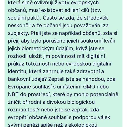
která silně ovlivňují životy evropských
občanů, musí existovat sdílení cílů (tzv.
sociální pakt). Často se zdá, že středověk
neskončil a že občané jsou považováni za
subjekty. Ptali jste se například občanů, zda si
přejí, aby bylo porušeno jejich soukromí kvůli
jejich biometrickým údajům, když jste se
rozhodli uložit jim povinnost mít digitální
průkaz totožnosti nebo evropskou digitální
identitu, která zahrnuje také zdravotní a
bankovní údaje? Zeptali jste se náhodou, zda
Evropané souhlasí s umístěním GMO nebo
NBT do prostředí, které by mohlo potenciálně
zničit přírodní a divokou biologickou
rozmanitost? nebo jste se zeptali, zda
evropští občané souhlasí s podporou válek
svými penězi spíše než s ekologickou