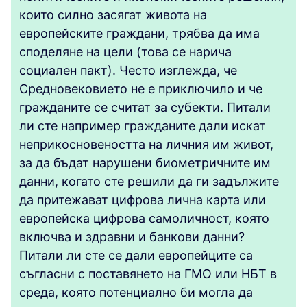
които силно засягат живота на
европейските граждани, трябва да има
споделяне на цели (това се нарича
социален пакт). Често изглежда, че
Средновековието не е приключило и че
гражданите се считат за субекти. Питали
ли сте например гражданите дали искат
неприкосновеността на личния им живот,
за да бъдат нарушени биометричните им
данни, когато сте решили да ги задължите
да притежават цифрова лична карта или
европейска цифрова самоличност, която
включва и здравни и банкови данни?
Питали ли сте се дали европейците са
съгласни с поставянето на ГМО или НБТ в
среда, която потенциално би могла да