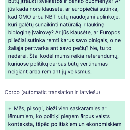
būtų įtraukti sveikatos ir banko duomenys? Ar
jūs kada nors klausėte, ar europiečiai sutinka,
kad GMO arba NBT būtų naudojami aplinkoje,
kuri galėtų sunaikinti natūralią ir laukinę
biologinę įvairovę? Ar jūs klausėte, ar Europos
piliečiai sutinka remti karus savo pinigais, o ne
žaliąja pertvarka ant savo pečių? Ne, tu to
nedarei. Štai kodėl mums reikia referendumų,
kuriuose politikų darbas būtų vertinamas
neigiant arba remiant jų veiksmus.
Corpo (automatic translation in latviešu)
+
Mēs, pilsoņi, bieži vien saskaramies ar
lēmumiem, ko politiķi pieņem ārpus valsts
konteksta, tāpēc politiskiem un ekonomiskiem