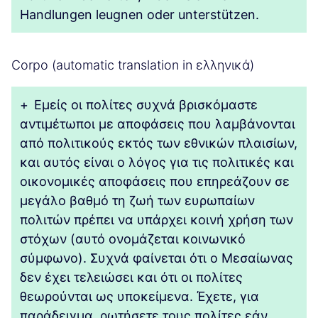
Handlungen leugnen oder unterstützen.
Corpo (automatic translation in ελληνικά)
+
Εμείς οι πολίτες συχνά βρισκόμαστε
αντιμέτωποι με αποφάσεις που λαμβάνονται
από πολιτικούς εκτός των εθνικών πλαισίων,
και αυτός είναι ο λόγος για τις πολιτικές και
οικονομικές αποφάσεις που επηρεάζουν σε
μεγάλο βαθμό τη ζωή των ευρωπαίων
πολιτών πρέπει να υπάρχει κοινή χρήση των
στόχων (αυτό ονομάζεται κοινωνικό
σύμφωνο). Συχνά φαίνεται ότι ο Μεσαίωνας
δεν έχει τελειώσει και ότι οι πολίτες
θεωρούνται ως υποκείμενα. Έχετε, για
παράδειγμα, ρωτήσετε τους πολίτες εάν