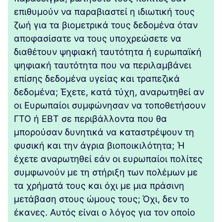
επιθυμούν να παραβιαστεί η ιδιωτική τους
ζωή για τα βιομετρικά τους δεδομένα όταν
αποφασίσατε να τους υποχρεώσετε να
διαθέτουν ψηφιακή ταυτότητα ή ευρωπαϊκή
ψηφιακή ταυτότητα που να περιλαμβάνει
επίσης δεδομένα υγείας και τραπεζικά
δεδομένα; Έχετε, κατά τύχη, αναρωτηθεί αν
οι Ευρωπαίοι συμφώνησαν να τοποθετήσουν
ΓΤΟ ή ΕΒΤ σε περιβάλλοντα που θα
μπορούσαν δυνητικά να καταστρέψουν τη
φυσική και την άγρια βιοποικιλότητα; Ή
έχετε αναρωτηθεί εάν οι ευρωπαίοι πολίτες
συμφωνούν με τη στήριξη των πολέμων με
τα χρήματά τους και όχι με μια πράσινη
μετάβαση στους ώμους τους; Όχι, δεν το
έκανες. Αυτός είναι ο λόγος για τον οποίο