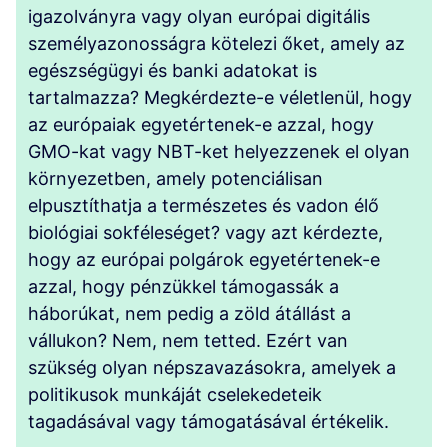
igazolványra vagy olyan európai digitális
személyazonosságra kötelezi őket, amely az
egészségügyi és banki adatokat is
tartalmazza? Megkérdezte-e véletlenül, hogy
az európaiak egyetértenek-e azzal, hogy
GMO-kat vagy NBT-ket helyezzenek el olyan
környezetben, amely potenciálisan
elpusztíthatja a természetes és vadon élő
biológiai sokféleséget? vagy azt kérdezte,
hogy az európai polgárok egyetértenek-e
azzal, hogy pénzükkel támogassák a
háborúkat, nem pedig a zöld átállást a
vállukon? Nem, nem tetted. Ezért van
szükség olyan népszavazásokra, amelyek a
politikusok munkáját cselekedeteik
tagadásával vagy támogatásával értékelik.