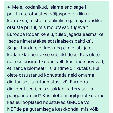
+
Meie, kodanikud, leiame end sageli
poliitikute otsustest väljaspool riiklikku
konteksti, mistõttu poliitiliste ja majanduslike
otsuste puhul, mis mõjutavad tugevalt
Euroopa kodanike elu, tuleb jagada eesmärke
(seda nimetatakse sotsiaalseks paktiks).
Sageli tundub, et keskaeg ei ole läbi ja et
kodanikke peetakse subjektideks. Kas olete
näiteks küsinud kodanikelt, kas nad soovivad,
et nende biomeetrilisi andmeid rikutaks, kui
olete otsustanud kohustada neid omama
digitaalset isikutunnistust või Euroopa
digiidentiteeti, mis sisaldab ka tervise- ja
pangaandmeid? Kas olete mingil juhul küsinud,
kas eurooplased nõustuvad GMOde või
NBTde paigutamisega keskkonda, mis võib