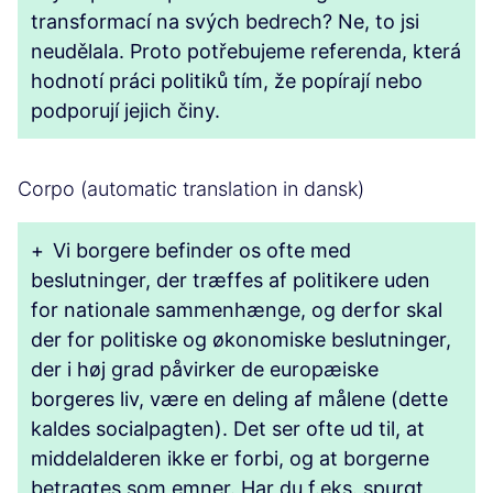
transformací na svých bedrech? Ne, to jsi
neudělala. Proto potřebujeme referenda, která
hodnotí práci politiků tím, že popírají nebo
podporují jejich činy.
Corpo (automatic translation in dansk)
+
Vi borgere befinder os ofte med
beslutninger, der træffes af politikere uden
for nationale sammenhænge, og derfor skal
der for politiske og økonomiske beslutninger,
der i høj grad påvirker de europæiske
borgeres liv, være en deling af målene (dette
kaldes socialpagten). Det ser ofte ud til, at
middelalderen ikke er forbi, og at borgerne
betragtes som emner. Har du f.eks. spurgt