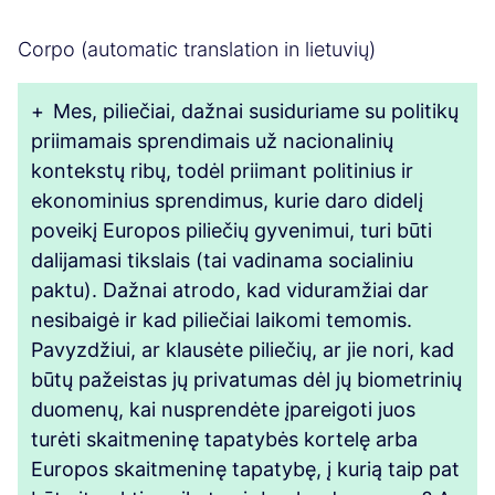
Corpo (automatic translation in lietuvių)
+
Mes, piliečiai, dažnai susiduriame su politikų
priimamais sprendimais už nacionalinių
kontekstų ribų, todėl priimant politinius ir
ekonominius sprendimus, kurie daro didelį
poveikį Europos piliečių gyvenimui, turi būti
dalijamasi tikslais (tai vadinama socialiniu
paktu). Dažnai atrodo, kad viduramžiai dar
nesibaigė ir kad piliečiai laikomi temomis.
Pavyzdžiui, ar klausėte piliečių, ar jie nori, kad
būtų pažeistas jų privatumas dėl jų biometrinių
duomenų, kai nusprendėte įpareigoti juos
turėti skaitmeninę tapatybės kortelę arba
Europos skaitmeninę tapatybę, į kurią taip pat