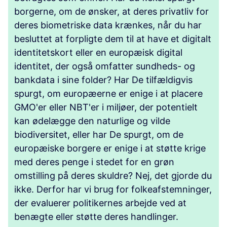
borgerne, om de ønsker, at deres privatliv for
deres biometriske data krænkes, når du har
besluttet at forpligte dem til at have et digitalt
identitetskort eller en europæisk digital
identitet, der også omfatter sundheds- og
bankdata i sine folder? Har De tilfældigvis
spurgt, om europæerne er enige i at placere
GMO'er eller NBT'er i miljøer, der potentielt
kan ødelægge den naturlige og vilde
biodiversitet, eller har De spurgt, om de
europæiske borgere er enige i at støtte krige
med deres penge i stedet for en grøn
omstilling på deres skuldre? Nej, det gjorde du
ikke. Derfor har vi brug for folkeafstemninger,
der evaluerer politikernes arbejde ved at
benægte eller støtte deres handlinger.