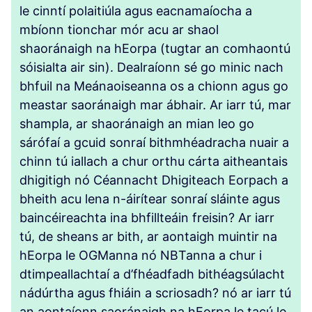
le cinntí polaitiúla agus eacnamaíocha a
mbíonn tionchar mór acu ar shaol
shaoránaigh na hEorpa (tugtar an comhaontú
sóisialta air sin). Dealraíonn sé go minic nach
bhfuil na Meánaoiseanna os a chionn agus go
meastar saoránaigh mar ábhair. Ar iarr tú, mar
shampla, ar shaoránaigh an mian leo go
sárófaí a gcuid sonraí bithmhéadracha nuair a
chinn tú iallach a chur orthu cárta aitheantais
dhigitigh nó Céannacht Dhigiteach Eorpach a
bheith acu lena n-áirítear sonraí sláinte agus
baincéireachta ina bhfillteáin freisin? Ar iarr
tú, de sheans ar bith, ar aontaigh muintir na
hEorpa le OGManna nó NBTanna a chur i
dtimpeallachtaí a d’fhéadfadh bithéagsúlacht
nádúrtha agus fhiáin a scriosadh? nó ar iarr tú
an aontaíonn saoránaigh na hEorpa le tacú le