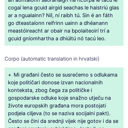
cogaí lena gcuid airgid seachas le haistriú glas
ar a ngualainn? Níl, ní raibh tú. Sin é an fáth
go dteastaíonn reifrinn uainn a dhéanann
meastóireacht ar obair na bpolaiteoirí trí a
gcuid gníomhartha a dhiúltú nó tacú leo.
Corpo (automatic translation in hrvatski)
+
Mi građani često se susrećemo s odlukama
koje političari donose izvan nacionalnih
konteksta, zbog čega za političke i
gospodarske odluke koje snažno utječu na
živote europskih građana mora postojati
podjela ciljeva (to se naziva socijalni pakt).
Često se čini da srednji vijek nije gotov i da se