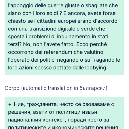
l'appoggio delle guerre giuste o sbagliate che
siano con i loro soldi ? E ancora, avete forse
chiesto se i cittadini europei erano d'accordo
con una transizione digitale e verde che
sposta i problemi di inquinamento in stati
terzi? No, non l'avete fatto. Ecco perché
occorrono dei referendum che valutino
l'operato dei politici negando o suffragando le
loro azioni spesso dettate dalle loobying.
Corpo (automatic translation in български)
+
Ние, гражданите, често се озоваваме с
решения, взети от политици извън
националния контекст, поради което за
политическите и икономическите решения,