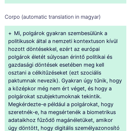
Corpo (automatic translation in magyar)
+
Mi, polgárok gyakran szembesülünk a
politikusok által a nemzeti kontextuson kívül
hozott döntésekkel, ezért az európai
polgárok életét súlyosan érintő politikai és
gazdasági döntések esetében meg kell
osztani a célkitűzéseket (ezt szociális
paktumnak nevezik). Gyakran úgy tűnik, hogy
a középkor még nem ért véget, és hogy a
polgárokat szubjektumoknak tekintik.
Megkérdezte-e például a polgárokat, hogy
szeretnék-e, ha megsértenék a biometrikus
adataikhoz fűződő magánéletüket, amikor
úgy döntött, hogy digitális személyazonosító