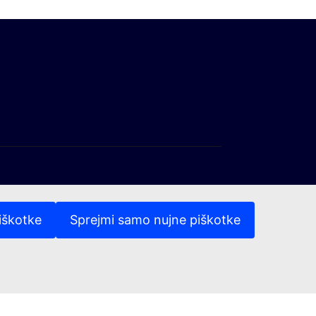
iškotke
Sprejmi samo nujne piškotke
(Zunanja povezava)
(Zunanja povezava)
asebnost
Pravno obvestilo