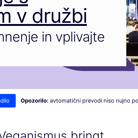
m v družbi
nenje in vplivajte
dilo
Opozorilo:
avtomatični prevodi niso nujno p
Veganismus bringt