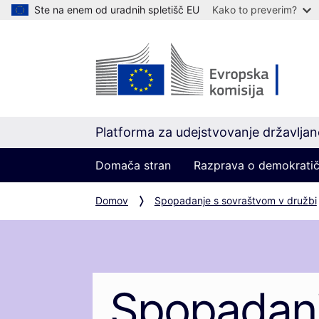
Ste na enem od uradnih spletišč EU
Kako to preverim?
Platforma za udejstvovanje državlja
Domača stran
Razprava o demokratič
Domov
Spopadanje s sovraštvom v družbi
Spopadanj