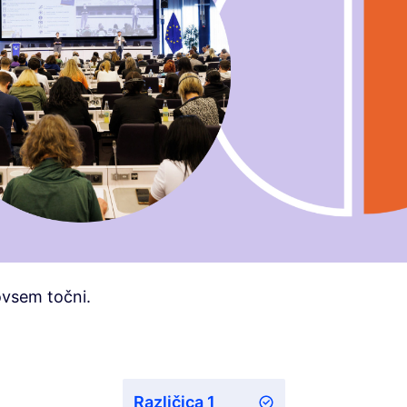
ovsem točni.
Različica 1