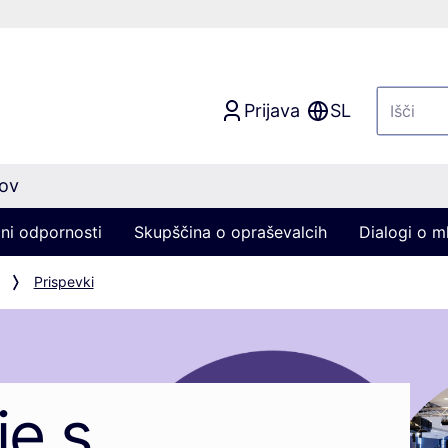
Prijava
SL
nov
ni odpornosti
Skupščina o opraševalcih
Dialogi o ml
Prispevki
e s