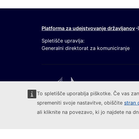
Platforma za udejstvovanje državljanov
Spletišče upravlja:
Generalni direktorat za komuniciranje
To spletišče uporablja piškotke. Če vas zan
spremeniti svoje nastavitve, obiščite
stran 
Sledite Evropski komisiji
Prijavite ranljivost informacijskega siste
ali kliknite na povezavo, ki jo najdete na dn
Dostopnost