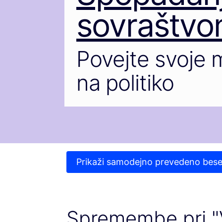
sovraštvo
Povejte svoje m
na politiko
Prikaži samodejno prevedeno bese
Spremembe pri "