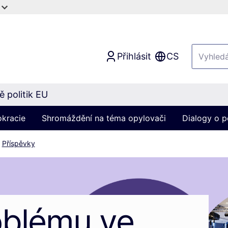
Přihlásit
CS
 politik EU
okracie
Shromáždění na téma opylovači
Dialogy o p
Příspěvky
oblému ve