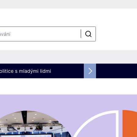
olitice s mladými lidmi