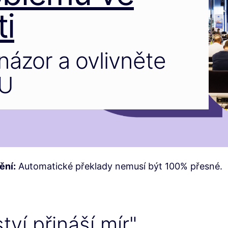
i
názor a ovlivněte
EU
ění:
Automatické překlady nemusí být 100% přesné.
ví přináší mír"