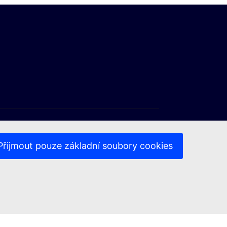
Přijmout pouze základní soubory cookies
az)
(Externí odkaz)
(Externí odkaz)
ochrany soukromí
Právní upozornění