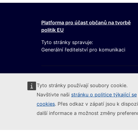
Platforma pro účast občanů na tvorbě
politik EU
Tyto stránky spravuje:
Generální ředitelství pro komunikaci
Tyto stránky používají soubory cookie.
Navštivte naši
stránku o politice týkající se
cookies
. Přes odkaz v zápatí jsou k dispozi
Следвайте Европейската комисия
(Externí odkaz)
Nahlásit zranitelnost IT
Jazyková politi
další informace a možnost změny preferenc
Dostupnost