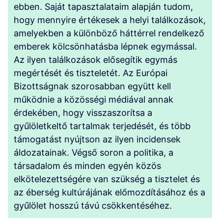
ebben. Saját tapasztalataim alapján tudom,
hogy mennyire értékesek a helyi találkozások,
amelyekben a különböző háttérrel rendelkező
emberek kölcsönhatásba lépnek egymással.
Az ilyen találkozások elősegítik egymás
megértését és tiszteletét. Az Európai
Bizottságnak szorosabban együtt kell
működnie a közösségi médiával annak
érdekében, hogy visszaszorítsa a
gyűlöletkeltő tartalmak terjedését, és több
támogatást nyújtson az ilyen incidensek
áldozatainak. Végső soron a politika, a
társadalom és minden egyén közös
elkötelezettségére van szükség a tisztelet és
az éberség kultúrájának előmozdításához és a
gyűlölet hosszú távú csökkentéséhez.