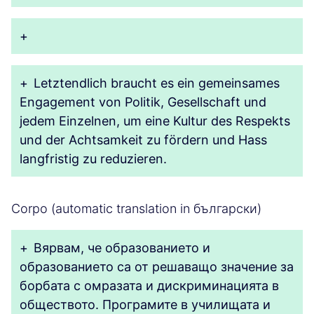
+
+
Letztendlich braucht es ein gemeinsames
Engagement von Politik, Gesellschaft und
jedem Einzelnen, um eine Kultur des Respekts
und der Achtsamkeit zu fördern und Hass
langfristig zu reduzieren.
Corpo (automatic translation in български)
+
Вярвам, че образованието и
образованието са от решаващо значение за
борбата с омразата и дискриминацията в
обществото. Програмите в училищата и