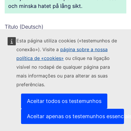
och minska hatet på lång sikt.
Título (Deutsch)
Esta página utiliza cookies («testemunhos de
+
Gemeinsam gegen Hass: Bildung,
conexão»). Visite a
página sobre a nossa
Begegnung und Verantwortung fördern
política de «cookies»
ou clique na ligação
visível no rodapé de qualquer página para
Título (automatic translation in български)
mais informações ou para alterar as suas
preferências.
+
Заедно срещу омразата: Насърчаване на
образованието, срещите и отговорността
Aceitar todos os testemunhos
Aceitar apenas os testemunhos essenciai
Título (automatický překlad do čeština)