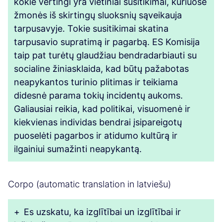
kokie vertingi yra vietiniai susitikimai, kuriuose
žmonės iš skirtingų sluoksnių sąveikauja
tarpusavyje. Tokie susitikimai skatina
tarpusavio supratimą ir pagarbą. ES Komisija
taip pat turėtų glaudžiau bendradarbiauti su
socialine žiniasklaida, kad būtų pažabotas
neapykantos turinio plitimas ir teikiama
didesnė parama tokių incidentų aukoms.
Galiausiai reikia, kad politikai, visuomenė ir
kiekvienas individas bendrai įsipareigotų
puoselėti pagarbos ir atidumo kultūrą ir
ilgainiui sumažinti neapykantą.
Corpo (automatic translation in latviešu)
+
Es uzskatu, ka izglītībai un izglītībai ir