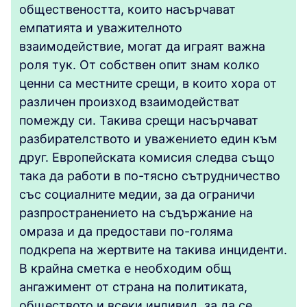
обществеността, които насърчават
емпатията и уважителното
взаимодействие, могат да играят важна
роля тук. От собствен опит знам колко
ценни са местните срещи, в които хора от
различен произход взаимодействат
помежду си. Такива срещи насърчават
разбирателството и уважението един към
друг. Европейската комисия следва също
така да работи в по-тясно сътрудничество
със социалните медии, за да ограничи
разпространението на съдържание на
омраза и да предостави по-голяма
подкрепа на жертвите на такива инциденти.
В крайна сметка е необходим общ
ангажимент от страна на политиката,
обществото и всеки индивид, за да се