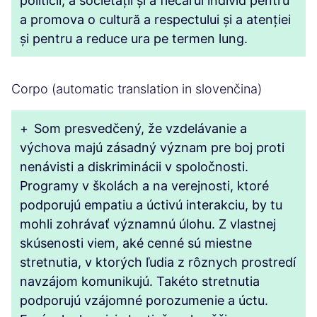
politicii, a societății și a fiecărui individ pentru
a promova o cultură a respectului și a atenției
și pentru a reduce ura pe termen lung.
Corpo (automatic translation in slovenčina)
+
Som presvedčený, že vzdelávanie a
výchova majú zásadný význam pre boj proti
nenávisti a diskriminácii v spoločnosti.
Programy v školách a na verejnosti, ktoré
podporujú empatiu a úctivú interakciu, by tu
mohli zohrávať významnú úlohu. Z vlastnej
skúsenosti viem, aké cenné sú miestne
stretnutia, v ktorých ľudia z rôznych prostredí
navzájom komunikujú. Takéto stretnutia
podporujú vzájomné porozumenie a úctu.