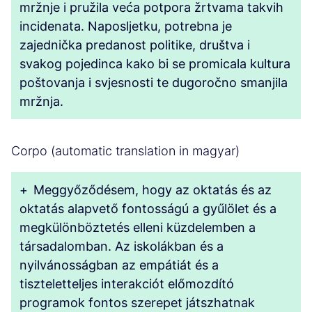
mržnje i pružila veća potpora žrtvama takvih
incidenata. Naposljetku, potrebna je
zajednička predanost politike, društva i
svakog pojedinca kako bi se promicala kultura
poštovanja i svjesnosti te dugoročno smanjila
mržnja.
Corpo (automatic translation in magyar)
+
Meggyőződésem, hogy az oktatás és az
oktatás alapvető fontosságú a gyűlölet és a
megkülönböztetés elleni küzdelemben a
társadalomban. Az iskolákban és a
nyilvánosságban az empátiát és a
tiszteletteljes interakciót előmozdító
programok fontos szerepet játszhatnak