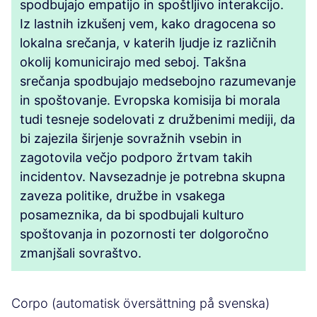
spodbujajo empatijo in spoštljivo interakcijo.
Iz lastnih izkušenj vem, kako dragocena so
lokalna srečanja, v katerih ljudje iz različnih
okolij komunicirajo med seboj. Takšna
srečanja spodbujajo medsebojno razumevanje
in spoštovanje. Evropska komisija bi morala
tudi tesneje sodelovati z družbenimi mediji, da
bi zajezila širjenje sovražnih vsebin in
zagotovila večjo podporo žrtvam takih
incidentov. Navsezadnje je potrebna skupna
zaveza politike, družbe in vsakega
posameznika, da bi spodbujali kulturo
spoštovanja in pozornosti ter dolgoročno
zmanjšali sovraštvo.
Corpo (automatisk översättning på svenska)