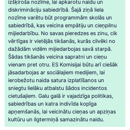
izšķiroša nozīme, lai apkarotu naidu un
diskrimināciju sabiedrībā. Šajā ziņā liela
nozīme varētu būt programmām skolās un
sabiedrībā, kas veicina empātiju un cieņpilnu
mijiedarbību. No savas pieredzes es zinu, cik
vērtīgas ir vietējās tikšanās, kurās cilvēki no
dažādām vidēm mijiedarbojas savā starpā.
Šādas tikšanās veicina sapratni un cieņu
vienam pret otru. ES Komisijai būtu arī ciešāk
jāsadarbojas ar sociālajiem medijiem, lai
ierobežotu naida satura izplatīšanos un
sniegtu lielāku atbalstu šādos incidentos
cietušajiem. Galu galā ir vajadzīga politikas,
sabiedrības un katra indivīda kopīga
apņemšanās, lai veicinātu cieņas un apziņas
kultūru un ilgtermiņā samazinātu naidu.