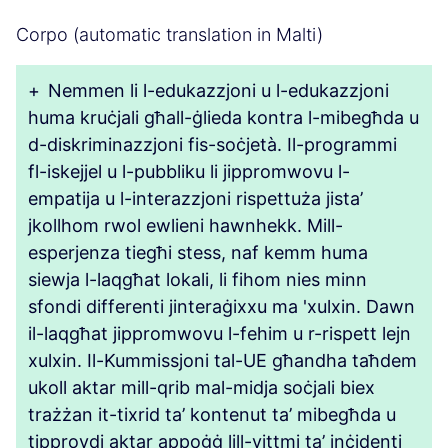
Corpo (automatic translation in Malti)
+
Nemmen li l-edukazzjoni u l-edukazzjoni
huma kruċjali għall-ġlieda kontra l-mibegħda u
d-diskriminazzjoni fis-soċjetà. Il-programmi
fl-iskejjel u l-pubbliku li jippromwovu l-
empatija u l-interazzjoni rispettuża jista’
jkollhom rwol ewlieni hawnhekk. Mill-
esperjenza tiegħi stess, naf kemm huma
siewja l-laqgħat lokali, li fihom nies minn
sfondi differenti jinteraġixxu ma 'xulxin. Dawn
il-laqgħat jippromwovu l-fehim u r-rispett lejn
xulxin. Il-Kummissjoni tal-UE għandha taħdem
ukoll aktar mill-qrib mal-midja soċjali biex
trażżan it-tixrid ta’ kontenut ta’ mibegħda u
tipprovdi aktar appoġġ lill-vittmi ta’ inċidenti