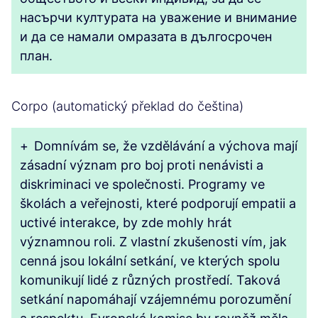
насърчи културата на уважение и внимание
и да се намали омразата в дългосрочен
план.
Corpo (automatický překlad do čeština)
+
Domnívám se, že vzdělávání a výchova mají
zásadní význam pro boj proti nenávisti a
diskriminaci ve společnosti. Programy ve
školách a veřejnosti, které podporují empatii a
uctivé interakce, by zde mohly hrát
významnou roli. Z vlastní zkušenosti vím, jak
cenná jsou lokální setkání, ve kterých spolu
komunikují lidé z různých prostředí. Taková
setkání napomáhají vzájemnému porozumění