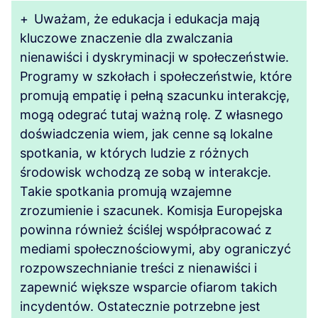
+
Uważam, że edukacja i edukacja mają
kluczowe znaczenie dla zwalczania
nienawiści i dyskryminacji w społeczeństwie.
Programy w szkołach i społeczeństwie, które
promują empatię i pełną szacunku interakcję,
mogą odegrać tutaj ważną rolę. Z własnego
doświadczenia wiem, jak cenne są lokalne
spotkania, w których ludzie z różnych
środowisk wchodzą ze sobą w interakcje.
Takie spotkania promują wzajemne
zrozumienie i szacunek. Komisja Europejska
powinna również ściślej współpracować z
mediami społecznościowymi, aby ograniczyć
rozpowszechnianie treści z nienawiści i
zapewnić większe wsparcie ofiarom takich
incydentów. Ostatecznie potrzebne jest