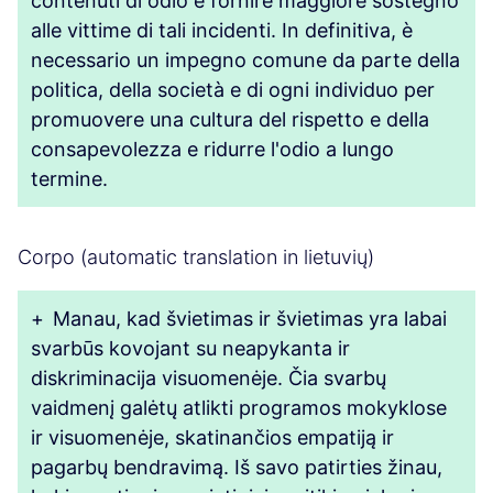
contenuti di odio e fornire maggiore sostegno
alle vittime di tali incidenti. In definitiva, è
necessario un impegno comune da parte della
politica, della società e di ogni individuo per
promuovere una cultura del rispetto e della
consapevolezza e ridurre l'odio a lungo
termine.
Corpo (automatic translation in lietuvių)
+
Manau, kad švietimas ir švietimas yra labai
svarbūs kovojant su neapykanta ir
diskriminacija visuomenėje. Čia svarbų
vaidmenį galėtų atlikti programos mokyklose
ir visuomenėje, skatinančios empatiją ir
pagarbų bendravimą. Iš savo patirties žinau,