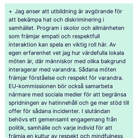
+
Jag anser att utbildning är avgörande för
att bekämpa hat och diskriminering i
samhället. Program i skolor och allmänheten
som främjar empati och respektfull
interaktion kan spela en viktig roll här. Av
egen erfarenhet vet jag hur värdefulla lokala
möten är, där människor med olika bakgrund
interagerar med varandra. Sådana möten
främjar förståelse och respekt för varandra.
EU-kommissionen bör också samarbeta
närmare med sociala medier för att begränsa
spridningen av hatinnehåll och ge mer stöd till
offer för sådana incidenter. I slutändan
behövs ett gemensamt engagemang från
politik, samhälle och varje individ för att
främja en kultur av respekt och mindfulness