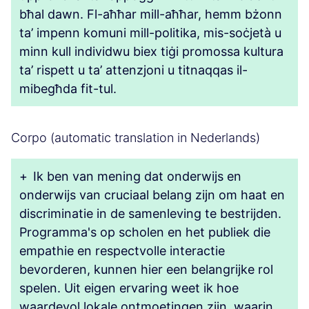
bħal dawn. Fl-aħħar mill-aħħar, hemm bżonn
ta’ impenn komuni mill-politika, mis-soċjetà u
minn kull individwu biex tiġi promossa kultura
ta’ rispett u ta’ attenzjoni u titnaqqas il-
mibegħda fit-tul.
Corpo (automatic translation in Nederlands)
+
Ik ben van mening dat onderwijs en
onderwijs van cruciaal belang zijn om haat en
discriminatie in de samenleving te bestrijden.
Programma's op scholen en het publiek die
empathie en respectvolle interactie
bevorderen, kunnen hier een belangrijke rol
spelen. Uit eigen ervaring weet ik hoe
waardevol lokale ontmoetingen zijn, waarin