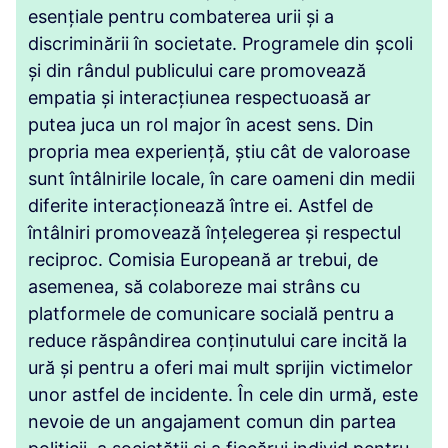
esențiale pentru combaterea urii și a
discriminării în societate. Programele din școli
și din rândul publicului care promovează
empatia și interacțiunea respectuoasă ar
putea juca un rol major în acest sens. Din
propria mea experiență, știu cât de valoroase
sunt întâlnirile locale, în care oameni din medii
diferite interacționează între ei. Astfel de
întâlniri promovează înțelegerea și respectul
reciproc. Comisia Europeană ar trebui, de
asemenea, să colaboreze mai strâns cu
platformele de comunicare socială pentru a
reduce răspândirea conținutului care incită la
ură și pentru a oferi mai mult sprijin victimelor
unor astfel de incidente. În cele din urmă, este
nevoie de un angajament comun din partea