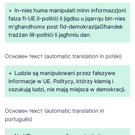
+
In-nies huma manipulati minn informazzjoni
falza fl-UE.Il-politiċi li jigdbu u jqarrqu bin-nies
m'għandhomx post fid-demokrazijaGħandek
trażżan lill-politiċi li jagħmlu dan.
Основен текст (automatic translation in polski)
+
Ludzie są manipulowani przez fałszywe
informacje w UE. Politycy, którzy kłamią i
oszukują ludzi, nie mają miejsca w demokracji.
Основен текст (automatic translation in
português)