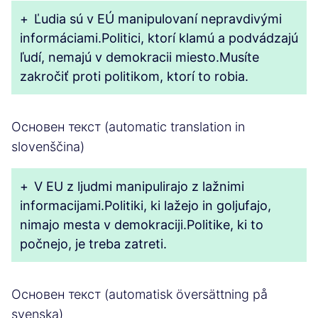
+
Ľudia sú v EÚ manipulovaní nepravdivými
informáciami.Politici, ktorí klamú a podvádzajú
ľudí, nemajú v demokracii miesto.Musíte
zakročiť proti politikom, ktorí to robia.
Основен текст (automatic translation in
slovenščina)
+
V EU z ljudmi manipulirajo z lažnimi
informacijami.Politiki, ki lažejo in goljufajo,
nimajo mesta v demokraciji.Politike, ki to
počnejo, je treba zatreti.
Основен текст (automatisk översättning på
svenska)