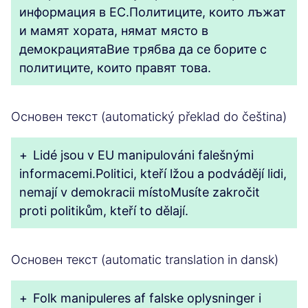
информация в ЕС.Политиците, които лъжат
и мамят хората, нямат място в
демокрациятаВие трябва да се борите с
политиците, които правят това.
Основен текст (automatický překlad do čeština)
+
Lidé jsou v EU manipulováni falešnými
informacemi.Politici, kteří lžou a podvádějí lidi,
nemají v demokracii místoMusíte zakročit
proti politikům, kteří to dělají.
Основен текст (automatic translation in dansk)
+
Folk manipuleres af falske oplysninger i