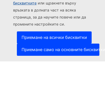
бисквитките
или щракнете върху
Sledujte Evropskou komisi
връзката в долната част на всяка
страница, за да научите повече или да
(Външна връзка)
За контакти
промените настройките си.
(Външна връзка)
Докладване на ИТ уязвимост
(Външна връзка)
Езици на нашите уебсайтове
(Външна връзка)
Бисквитки
Приемане на всички бисквитки
(Външна връзка)
Политика за поверителност
(Външна връзка)
Правна информация
Приемане само на основните бисквитк
Достъпност