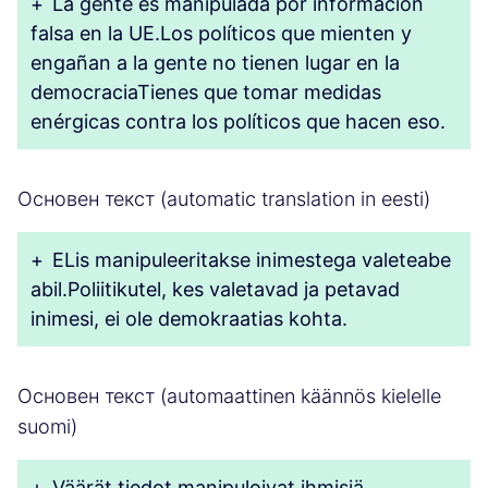
+
La gente es manipulada por información
falsa en la UE.Los políticos que mienten y
engañan a la gente no tienen lugar en la
democraciaTienes que tomar medidas
enérgicas contra los políticos que hacen eso.
Основен текст (automatic translation in eesti)
+
ELis manipuleeritakse inimestega valeteabe
abil.Poliitikutel, kes valetavad ja petavad
inimesi, ei ole demokraatias kohta.
Основен текст (automaattinen käännös kielelle
suomi)
+
Väärät tiedot manipuloivat ihmisiä