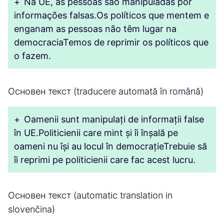
+
Na UE, as pessoas são manipuladas por
informações falsas.Os políticos que mentem e
enganam as pessoas não têm lugar na
democraciaTemos de reprimir os políticos que
o fazem.
Основен текст (traducere automată în română)
+
Oamenii sunt manipulați de informații false
în UE.Politicienii care mint și îi înșală pe
oameni nu își au locul în democrațieTrebuie să
îi reprimi pe politicienii care fac acest lucru.
Основен текст (automatic translation in
slovenčina)