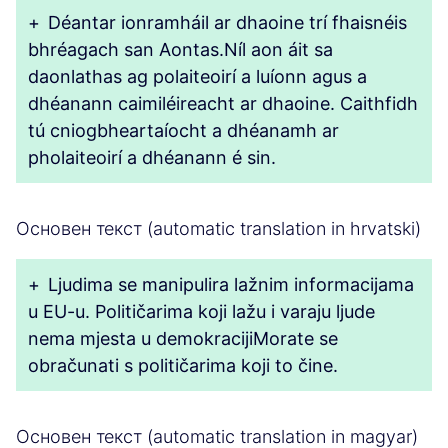
+
Déantar ionramháil ar dhaoine trí fhaisnéis
bhréagach san Aontas.Níl aon áit sa
daonlathas ag polaiteoirí a luíonn agus a
dhéanann caimiléireacht ar dhaoine. Caithfidh
tú cniogbheartaíocht a dhéanamh ar
pholaiteoirí a dhéanann é sin.
Основен текст (automatic translation in hrvatski)
+
Ljudima se manipulira lažnim informacijama
u EU-u. Političarima koji lažu i varaju ljude
nema mjesta u demokracijiMorate se
obračunati s političarima koji to čine.
Основен текст (automatic translation in magyar)