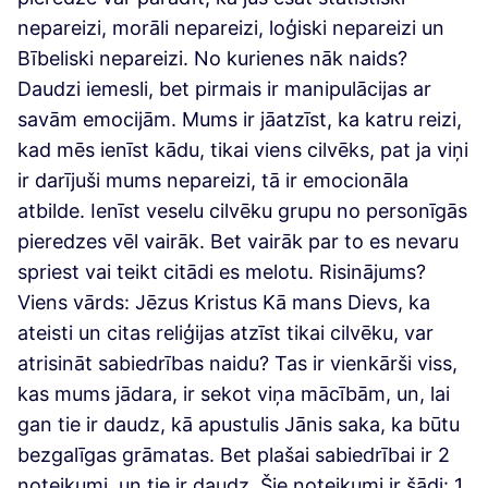
nepareizi, morāli nepareizi, loģiski nepareizi un
Bībeliski nepareizi. No kurienes nāk naids?
Daudzi iemesli, bet pirmais ir manipulācijas ar
savām emocijām. Mums ir jāatzīst, ka katru reizi,
kad mēs ienīst kādu, tikai viens cilvēks, pat ja viņi
ir darījuši mums nepareizi, tā ir emocionāla
atbilde. Ienīst veselu cilvēku grupu no personīgās
pieredzes vēl vairāk. Bet vairāk par to es nevaru
spriest vai teikt citādi es melotu. Risinājums?
Viens vārds: Jēzus Kristus Kā mans Dievs, ka
ateisti un citas reliģijas atzīst tikai cilvēku, var
atrisināt sabiedrības naidu? Tas ir vienkārši viss,
kas mums jādara, ir sekot viņa mācībām, un, lai
gan tie ir daudz, kā apustulis Jānis saka, ka būtu
bezgalīgas grāmatas. Bet plašai sabiedrībai ir 2
noteikumi, un tie ir daudz. Šie noteikumi ir šādi: 1