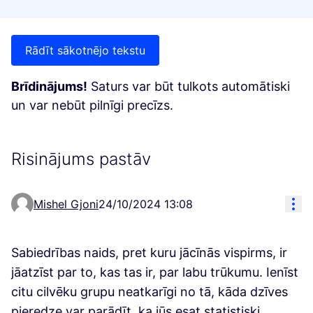
Rādīt sākotnējo tekstu
Brīdinājums!
Saturs var būt tulkots automātiski
un var nebūt pilnīgi precīzs.
Risinājums pastāv
Res
Mishel Gjoni
24/10/2024 13:08
Sabiedrības naids, pret kuru jācīnās vispirms, ir
jāatzīst par to, kas tas ir, par labu trūkumu. Ienīst
citu cilvēku grupu neatkarīgi no tā, kāda dzīves
pieredze var parādīt, ka jūs esat statistiski