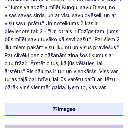
- "Jums vajadzētu mīlēt Kungu, savu Dievu, no
visas savas sirds, un ar visu savu dvēseli, un ar
visu savu prātu." Un noteikums 2 kas ir
pievienots tai: 2 - "Un otrais ir līdzīgs tam, jums
būs mīlēt savu tuvāko kā sevi pašu." "Par šiem 2
likumiem pakārt visu likumu un visus praviešus."
Pat cilvēki bez zināšanām zina šos likumus ar
citu frāzi: "Ārstēt citus, kā jūs vēlaties, lai
ārstētu." Risinājums ir tur un vienkāršs. Viss var
turas tajā par brīvu, lai jūs varētu darīt ar Jēzu
pārāk viņš vienmēr gaida. Ņem to, kas var.
Images