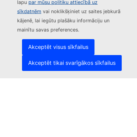
lapu
par mūsu politiku attiecībā uz
Sekojiet Eiropas Komisijai
sīkdatnēm
vai noklikšķiniet uz saites jebkurā
kājenē, lai iegūtu plašāku informāciju un
(Ārēja saite)
Sazinieties ar mums
mainītu savas preferences.
(Ārēja saite)
Ziņot par IT ievainojamību
(Ārēja saite)
Valodas mūsu tīmekļvietnēs
(Ārēja saite)
Sīkdatnes
Akceptēt visus sīkfailus
(Ārēja saite)
Privātuma aizsardzība
(Ārēja saite)
Juridisks paziņojums
Akceptēt tikai svarīgākos sīkfailus
Pieejamība