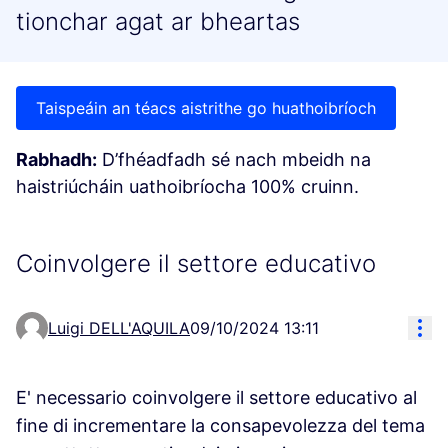
tionchar agat ar bheartas
Taispeáin an téacs aistrithe go huathoibríoch
Rabhadh:
D’fhéadfadh sé nach mbeidh na
haistriúcháin uathoibríocha 100% cruinn.
Coinvolgere il settore educativo
Res
Luigi DELL'AQUILA
09/10/2024 13:11
E' necessario coinvolgere il settore educativo al
fine di incrementare la consapevolezza del tema