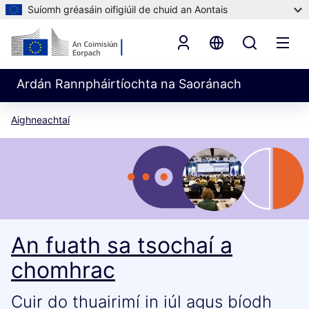
Suíomh gréasáin oifigiúil de chuid an Aontais
Ardán Rannpháirtíochta na Saoránach
Aighneachtaí
An fuath sa tsochaí a
chomhrac
Cuir do thuairimí in iúl agus bíodh