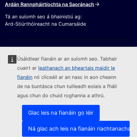
Ardán Rannpháirtíochta na Saoránach
Tá an suíomh seo á bhainistiú ag:
Ard-Stiúrthóireacht na Cumarsáide
Úsáidtear fianáin ar an suíomh seo. Tabhair
cuairt ar
leathanach an bheartais maidir le
Lean an Coimisiún Eorpach
fianáin
nó cliceáil ar an nasc in aon cheann
de na buntásca chun tuilleadh eolais a fháil
(External link)
Sonraí teagmhála
agus chun do chuid roghanna a athrú.
(External link)
Leochaileacht TF a thuairisciú
(External link)
Teangacha ar ár suíomhanna gréasáin
(External link)
Fianáin
Glac leis na fianáin go léir
(External link)
Beartas príobháideachais
(External link)
Fógra dlíthiúil
Ná glac ach leis na fianáin riachtanacha
Inrochtaineacht