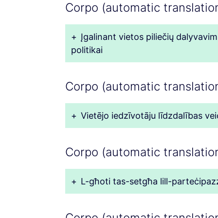
Corpo (automatic translation
+
Įgalinant vietos piliečių dalyvav
politikai
Corpo (automatic translation
+
Vietējo iedzīvotāju līdzdalības vei
Corpo (automatic translation
+
L-għoti tas-setgħa lill-parteċipazzjo
Corpo (automatic translatio