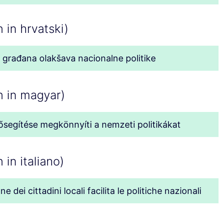
 in hrvatski)
h građana olakšava nacionalne politike
n in magyar)
lősegítése megkönnyíti a nemzeti politikákat
 in italiano)
 dei cittadini locali facilita le politiche nazionali