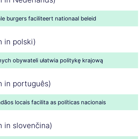
e burgers faciliteert nationaal beleid
 in polski)
ych obywateli ułatwia politykę krajową
n in português)
ãos locais facilita as políticas nacionais
 in slovenčina)