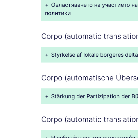
+
Овластяването на участието н
политики
Corpo (automatic translatio
+
Styrkelse af lokale borgeres delta
Corpo (automatische Übers
+
Stärkung der Partizipation der Bür
Corpo (automatic translatio
+
Η ενδυνάμωση της συμμετοχής τ