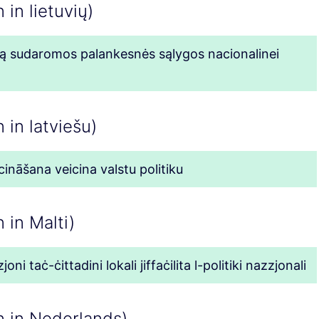
 in lietuvių)
imą sudaromos palankesnės sąlygos nacionalinei
 in latviešu)
cināšana veicina valstu politiku
 in Malti)
ni taċ-ċittadini lokali jiffaċilita l-politiki nazzjonali
n in Nederlands)