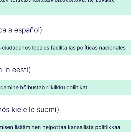
ca a español)
ciudadanos locales facilita las políticas nacionales
 in eesti)
amine hõlbustab riiklikku poliitikat
ös kielelle suomi)
umisen lisääminen helpottaa kansallista politiikkaa