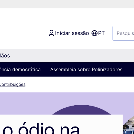
Iniciar sessão
PT
dãos
iência democrática
Assembleia sobre Polinizadores
Contribuições
o ódio na