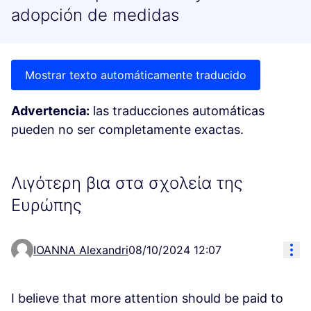
adopción de medidas
Mostrar texto automáticamente traducido
Advertencia:
las traducciones automáticas
pueden no ser completamente exactas.
Λιγότερη βια στα σχολεία της
Ευρώπης
Con
IOANNA Alexandri
08/10/2024 12:07
I believe that more attention should be paid to