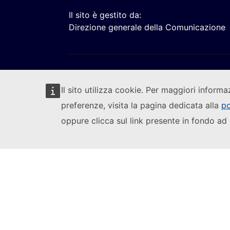
Il sito è gestito da:
Direzione generale della Comunicazione
Il sito utilizza cookie. Per maggiori informa
preferenze, visita la pagina dedicata alla
po
Segui la Commissione europea
oppure clicca sul link presente in fondo ad 
(L
Segnalare una vulnerabilità informatica