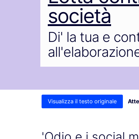
società
Di' la tua e con
all'elaborazione
Visualizza il testo originale
Att
'Odio e i social 