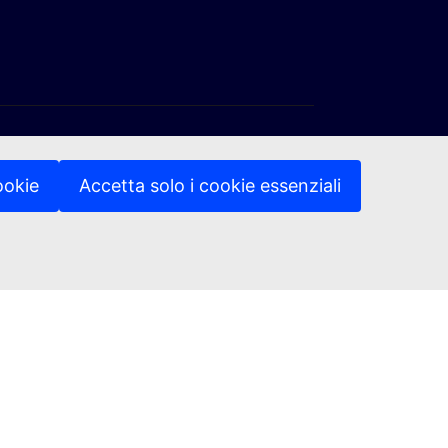
ookie
Accetta solo i cookie essenziali
(Link esterno)
(Link esterno)
di privacy
Note legali
Accessibilità