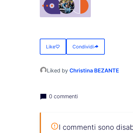
(Opens in new tab)
Like
Condividi
Liked by
Christina BEZANTE
0 commenti
I commenti sono disab