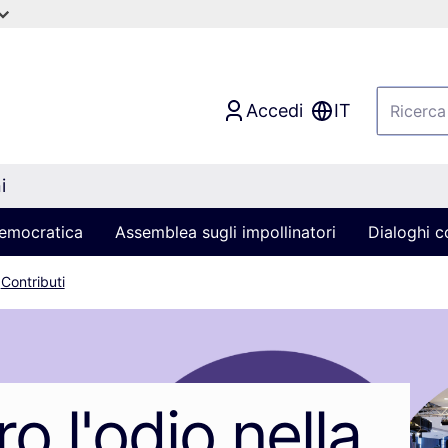
Accedi
IT
i
 democratica
Assemblea sugli impollinatori
Dialoghi co
Contributi
o l'odio nella