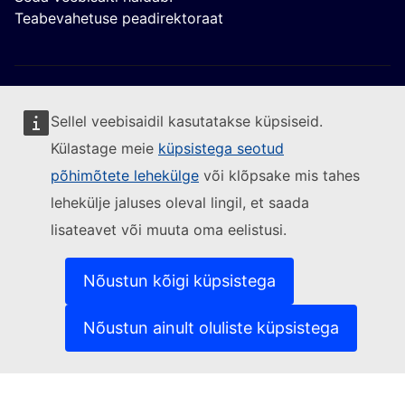
Teabevahetuse peadirektoraat
Sellel veebisaidil kasutatakse küpsiseid.
Külastage meie
küpsistega seotud
Jälgige Euroopa Komisjoni
põhimõtete lehekülge
või klõpsake mis tahes
lehekülje jaluses oleval lingil, et saada
(Välislink)
Võtke meiega ühendust
lisateavet või muuta oma eelistusi.
(Välislink)
Teatage turvanõrkusest
(Välislink)
Keeled meie veebisaitidel
(Välislink)
Küpsised
Nõustun kõigi küpsistega
(Välislink)
Isikuandmete kaitse
(Välislink)
Õigusteave
Nõustun ainult oluliste küpsistega
Juurdepääsetavus