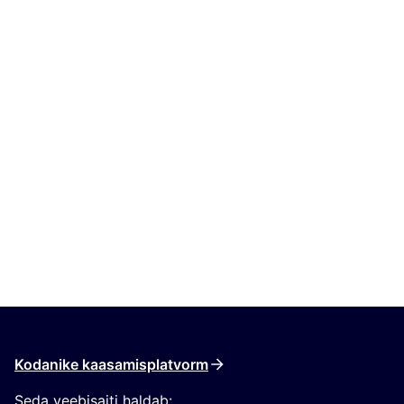
Kodanike kaasamisplatvorm
Seda veebisaiti haldab: