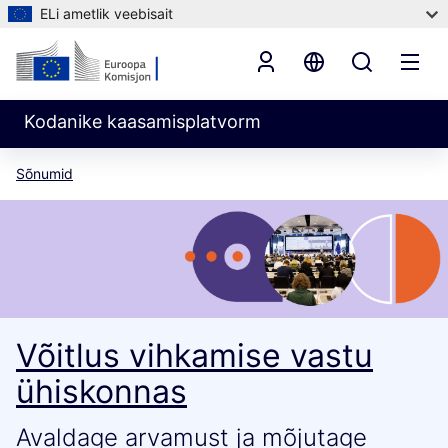
ELi ametlik veebisait
Kodanike kaasamisplatvorm
Sõnumid
Võitlus vihkamise vastu
ühiskonnas
Avaldage arvamust ja mõjutage