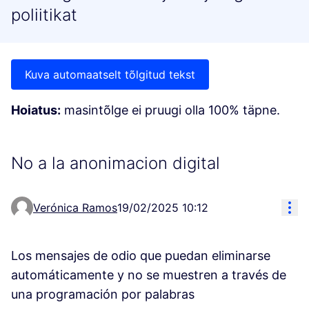
poliitikat
Kuva automaatselt tõlgitud tekst
Hoiatus:
masintõlge ei pruugi olla 100% täpne.
No a la anonimacion digital
Res
Verónica Ramos
19/02/2025 10:12
Los mensajes de odio que puedan eliminarse
automáticamente y no se muestren a través de
una programación por palabras