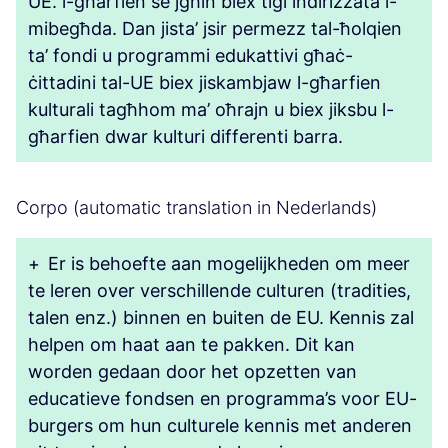
UE. l-għarfien se jgħin biex tiġi indirizzata l-
mibegħda. Dan jista’ jsir permezz tal-ħolqien
ta’ fondi u programmi edukattivi għaċ-
ċittadini tal-UE biex jiskambjaw l-għarfien
kulturali tagħhom ma’ oħrajn u biex jiksbu l-
għarfien dwar kulturi differenti barra.
Corpo (automatic translation in Nederlands)
+
Er is behoefte aan mogelijkheden om meer
te leren over verschillende culturen (tradities,
talen enz.) binnen en buiten de EU. Kennis zal
helpen om haat aan te pakken. Dit kan
worden gedaan door het opzetten van
educatieve fondsen en programma’s voor EU-
burgers om hun culturele kennis met anderen