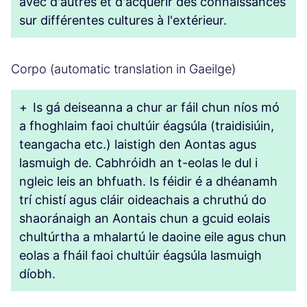
avec d'autres et d'acquérir des connaissances
sur différentes cultures à l'extérieur.
Corpo (automatic translation in Gaeilge)
+
Is gá deiseanna a chur ar fáil chun níos mó
a fhoghlaim faoi chultúir éagsúla (traidisiúin,
teangacha etc.) laistigh den Aontas agus
lasmuigh de. Cabhróidh an t-eolas le dul i
ngleic leis an bhfuath. Is féidir é a dhéanamh
trí chistí agus cláir oideachais a chruthú do
shaoránaigh an Aontais chun a gcuid eolais
chultúrtha a mhalartú le daoine eile agus chun
eolas a fháil faoi chultúir éagsúla lasmuigh
díobh.