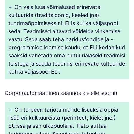
+
On vaja luua võimalused erinevate
kultuuride (traditsioonid, keeled jne)
tundmaõppimiseks nii ELis kui ka väljaspool
seda. Teadmised aitavad võidelda vihkamise
vastu. Seda saab teha haridusfondide ja -
programmide loomise kaudu, et ELi kodanikud
saaksid vahetada oma kultuurialaseid teadmisi
teistega ja saada teadmisi erinevate kultuuride
kohta väljaspool ELi.
Corpo (automaattinen käännös kielelle suomi)
+
On tarpeen tarjota mahdollisuuksia oppia
lisää eri kulttuureista (perinteet, kielet jne.)
EU:ssa ja sen ulkopuolella. Tieto auttaa
torjumaan vihaa. Se voidaan toteuttaa