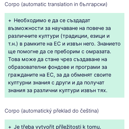
Corpo (automatic translation in български)
+
Необходимо е да се създадат
възможности за научаване на повече за
различните култури (традиции, езици и
т.н.) в рамките на ЕС и извън него. Знанието
ще помогне да се преборим с омразата.
Това може да стане чрез създаване на
образователни фондове и програми за
гражданите на ЕС, за да обменят своите
културни знания с други и да получат
знания за различни култури извън тях.
Corpo (automatický překlad do čeština)
+
Je třeba vytvořit příležitosti k tomu,