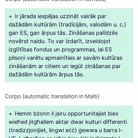
+
Ir jārada iespējas uzzināt vairāk par
dažādām kultūrām (tradīcijām, valodām u. c.)
gan ES, gan ārpus tās. Zināšanas palīdzēs
novērst naidu. To var izdarīt, izveidojot
izglītības fondus un programmas, lai ES
pilsoņi varētu apmainīties ar savām kultūras
zināšanām ar citiem un iegūt zināšanas par
dažādām kultūrām ārpus tās.
Corpo (automatic translation in Malti)
+
Hemm bżonn li jsiru opportunitajiet biex
wieħed jitgħallem aktar dwar kulturi differenti
(tradizzjonijiet, lingwi eċċ) ġewwa u barra l-