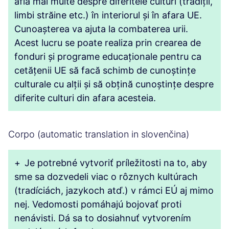
afla mai multe despre diferitele culturi (tradiții,
limbi străine etc.) în interiorul și în afara UE.
Cunoașterea va ajuta la combaterea urii.
Acest lucru se poate realiza prin crearea de
fonduri și programe educaționale pentru ca
cetățenii UE să facă schimb de cunoștințe
culturale cu alții și să obțină cunoștințe despre
diferite culturi din afara acesteia.
Corpo (automatic translation in slovenčina)
+
Je potrebné vytvoriť príležitosti na to, aby
sme sa dozvedeli viac o rôznych kultúrach
(tradíciách, jazykoch atď.) v rámci EÚ aj mimo
nej. Vedomosti pomáhajú bojovať proti
nenávisti. Dá sa to dosiahnuť vytvorením