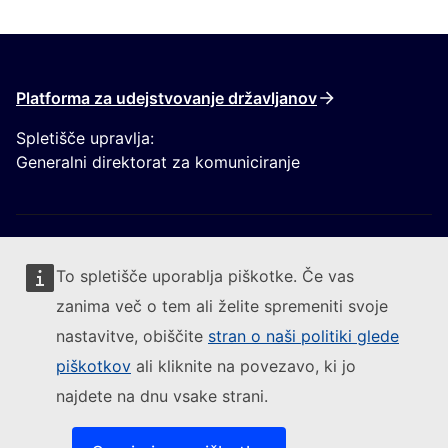
Platforma za udejstvovanje državljanov
Spletišče upravlja:
Generalni direktorat za komuniciranje
To spletišče uporablja piškotke. Če vas
zanima več o tem ali želite spremeniti svoje
Sledite Evropski komisiji
nastavitve, obiščite
stran o naši politiki glede
piškotkov
ali kliknite na povezavo, ki jo
(Zunanja povezava)
Kontakt
najdete na dnu vsake strani.
(Zunanja pove
Prijavite ranljivost informacijskega sistema
(Zunanja povezava)
Jeziki na naših spletiščih
(Zunanja povezava)
Piškotki