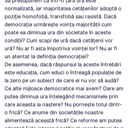
Să presupunem că într-o țară ura este
normalizată, iar majoritatea cetățenilor adoptă o
poziție homofobă, transfobă sau rasistă. Dacă
democrația urmărește voința majorității cum
poate ea diminua ura din societate în aceste
condiții? Cum scapi de ură dacă cetățenii vor
ură? Nu ar fi asta împotriva voinței lor? Nu ar fi
un atentat la definiția democrației?
De asemenea, dacă răspunsul la aceste întrebări
este educația, cum educi o întreagă populație de
la zero pe un subiect de care ei nu vor să audă?
Ce alte mijloace democratice mai avem? Oare am
putea diminua ura înțelegând mecanismele prin
care aceasta ia naștere? Nu pornește totul dintr-
o frică? Ce anume din societățile noastre
alimentează această frică? Ce reforme am putea