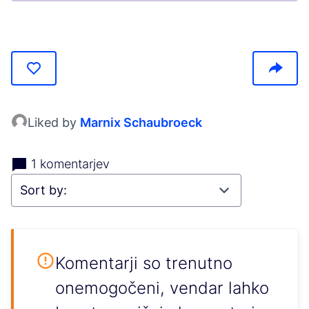
(Opens in new tab)
Liked by
Marnix Schaubroeck
1 komentarjev
Komentarji so trenutno
onemogočeni, vendar lahko