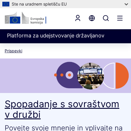
Ste na uradnem spletišču EU
Platforma za udejstvovanje državljanov
Prispevki
Spopadanje s sovraštvom
v družbi
Povejte svoje mnenje in vplivajte na