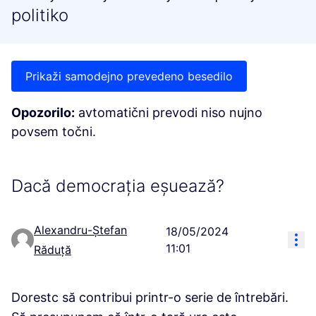
politiko
Prikaži samodejno prevedeno besedilo
Opozorilo:
avtomatični prevodi niso nujno
povsem točni.
Dacă democrația eșuează?
Alexandru-Ștefan
18/05/2024
Res
11:01
Răduță
Dorestc să contribui printr-o serie de întrebări.