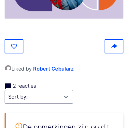
(Opens in new tab)
Liked by
Robert Cebularz
2 reacties
De opmerkingen zijn op dit