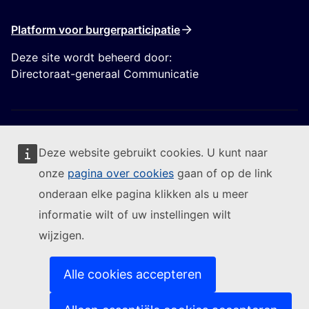
Platform voor burgerparticipatie
Deze site wordt beheerd door:
Directoraat-generaal Communicatie
Deze website gebruikt cookies. U kunt naar
onze
pagina over cookies
gaan of op de link
Volg de Europese Commissie
onderaan elke pagina klikken als u meer
informatie wilt of uw instellingen wilt
(Externe link)
Contact
wijzigen.
(Externe link)
Een IT-kwetsbaarheid melden
(Externe link)
Talen op onze websites
(Externe link)
Cookies
Alle cookies accepteren
(Externe link)
Privacybeleid
(Externe link)
Juridische mededeling