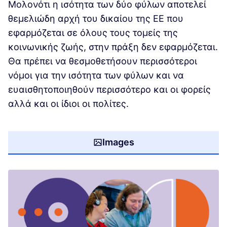
Μολονότι η ισότητα των δύο φύλων αποτελεί
θεμελιώδη αρχή του δικαίου της ΕΕ που
εφαρμόζεται σε όλους τους τομείς της
κοινωνικής ζωής, στην πράξη δεν εφαρμόζεται.
Θα πρέπει να θεσμοθετήσουν περισσότεροι
νόμοι για την ισότητα των φύλων και να
ευαισθητοποιηθούν περισσότερο και οι φορείς
αλλά και οι ίδιοι οι πολίτες.
Images