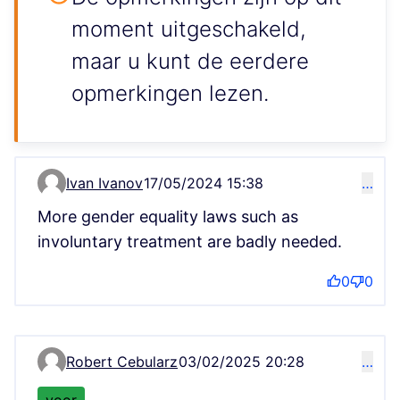
moment uitgeschakeld,
maar u kunt de eerdere
opmerkingen lezen.
Ivan Ivanov
17/05/2024 15:38
…
Comment 202
More gender equality laws such as
involuntary treatment are badly needed.
0
0
Robert Cebularz
03/02/2025 20:28
…
Comment 431
voor