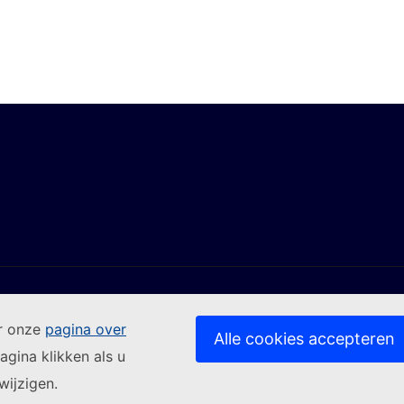
ar onze
pagina over
Alle cookies accepteren
agina klikken als u
(Externe link)
Contact
wijzigen.
k)
(Externe link)
(Externe link)
(Externe link)
 onze websites
Cookies
Privacybeleid
Juridische mede