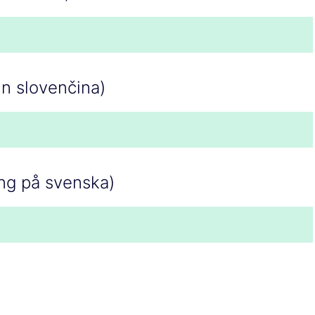
in slovenčina)
ing på svenska)