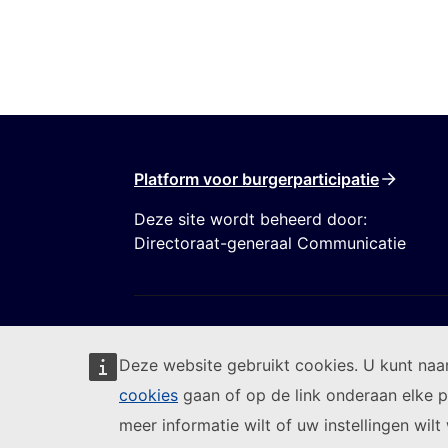
Platform voor burgerparticipatie
Deze site wordt beheerd door:
Directoraat-generaal Communicatie
Deze website gebruikt cookies. U kunt na
cookies
gaan of op de link onderaan elke p
Volg de Europese Commissie
meer informatie wilt of uw instellingen wilt 
(Externe lin
Een IT-kwetsbaarheid melden
Talen op