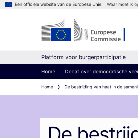
Een officiële website van de Europese Unie
Waar moet ik op
Platform voor burgerparticipatie
Home
Debat over democratische vee
Home
De bestrijding van haat in de samen
De bestrij