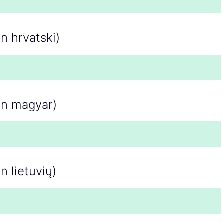
in hrvatski)
 in magyar)
n lietuvių)