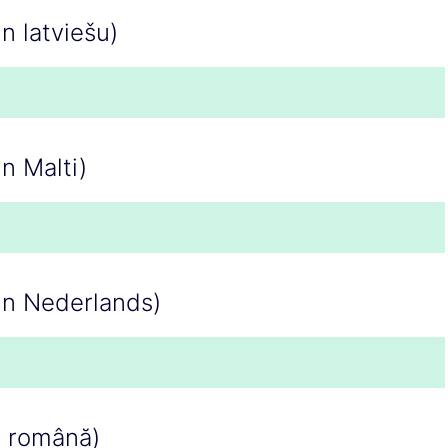
in latviešu)
in Malti)
 in Nederlands)
n română)