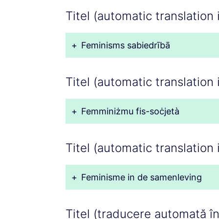
Titel (automatic translation 
+
Feminisms sabiedrībā
Titel (automatic translation 
+
Femminiżmu fis-soċjetà
Titel (automatic translation
+
Feminisme in de samenleving
Titel (traducere automată î