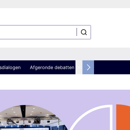
sdialogen
Afgeronde debatten