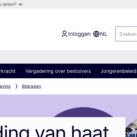
 letten?
Inloggen
NL
rkracht
Vergadering over bestuivers
Jongerenbeleid
leving
Bijdragen
ding van haat