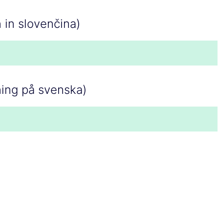
n in slovenčina)
ning på svenska)