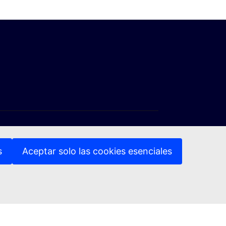
s
Aceptar solo las cookies esenciales
(Enlace externo)
(Enlace externo)
vacidad
Aviso jurídico
Accesibilidad