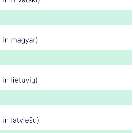
n in magyar)
 in lietuvių)
 in latviešu)