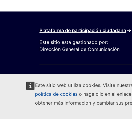
Plataforma de participación ciudadana
Este sitio está gestionado por:
Dirección General de Comunicación
Este sitio web utiliza cookies. Visite nuest
política de cookies
o haga clic en el enlace
Seguir a la Comisión Europea
obtener más información y cambiar sus pre
(
Notificar una vulnerabilidad informática