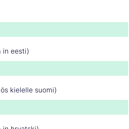
 in eesti)
ös kielelle suomi)
 in hrvatski)