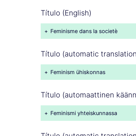
Título (English)
+
Feminisme dans la societè
Título (automatic translation
+
Feminism ühiskonnas
Título (automaattinen käänn
+
Feminismi yhteiskunnassa
Título (automatic translation