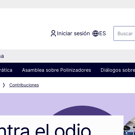
Iniciar sesión
ES
na
rática
Asamblea sobre Polinizadores
Diálogos sobre
Contribuciones
tra el odio