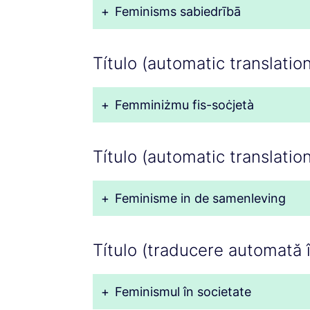
+
Feminisms sabiedrībā
Título (automatic translation
+
Femminiżmu fis-soċjetà
Título (automatic translatio
+
Feminisme in de samenleving
Título (traducere automată 
+
Feminismul în societate